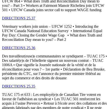
UFCW 864 • What does Truth and Reconciliation Day mean to
you? – Part 3 • Workers at Fairmont Manoir Richelieu join UFCW
501 • UFCW Canada joins sector call to support WAGE funding
DIRECTIONS 25.37
Veterinary workers join union – UFCW 1252 • Introducing the
UFCW Canada National Education Survey • International Equal
Pay Day: Closing the Gender Wage Gap • What does Truth and
Reconciliation Day mean to you? – Part 2
DIRECTIONS 25.36
Des travailleur(euse)s communautaires se syndiquent – TUAC 175 •
Des salarié(e)s de l’hôtellerie signent un nouveau contrat – TUAC
1006A • Que signifie la Journée nationale de la vérité et de la
réconciliation pour vous ? – 1re partie • Déclaration de Bea Bruske,
présidente du CTC, sur l’annonce du premier ministre fédéral au
sujet du commerce et des droits de douane
DIRECTIONS 25.35
TUAC 175 et 633 : Les employé(e)s de Canadian Tire votent en
faveur de l'adhésion au syndicat • Les TUAC 501 renforcent les
acquis à l’usine Preverco • Retour à l'école avec des collations et des
aliments fabriqués par des membres de notre syndicat • Il ne reste