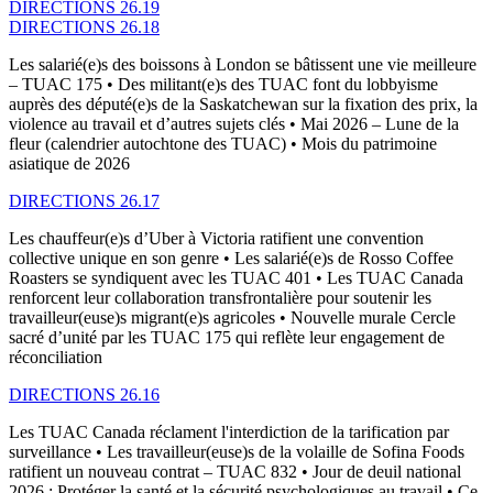
DIRECTIONS 26.19
DIRECTIONS 26.18
Les salarié(e)s des boissons à London se bâtissent une vie meilleure
– TUAC 175 • Des militant(e)s des TUAC font du lobbyisme
auprès des député(e)s de la Saskatchewan sur la fixation des prix, la
violence au travail et d’autres sujets clés • Mai 2026 – Lune de la
fleur (calendrier autochtone des TUAC) • Mois du patrimoine
asiatique de 2026
DIRECTIONS 26.17
Les chauffeur(e)s d’Uber à Victoria ratifient une convention
collective unique en son genre • Les salarié(e)s de Rosso Coffee
Roasters se syndiquent avec les TUAC 401 • Les TUAC Canada
renforcent leur collaboration transfrontalière pour soutenir les
travailleur(euse)s migrant(e)s agricoles • Nouvelle murale Cercle
sacré d’unité par les TUAC 175 qui reflète leur engagement de
réconciliation
DIRECTIONS 26.16
Les TUAC Canada réclament l'interdiction de la tarification par
surveillance • Les travailleur(euse)s de la volaille de Sofina Foods
ratifient un nouveau contrat – TUAC 832 • Jour de deuil national
2026 : Protéger la santé et la sécurité psychologiques au travail • Ce