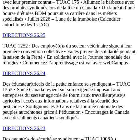
avec leur premier contrat – TUAC 175 • Allumez le barbecue avec
des produits syndiqués lors de la fête du Canada • Un lauréat d’une
bourse d’études BDM poursuit sa carrière dans les métiers
spécialisés • Juillet 2026 – Lune de la framboise (Calendrier
autochtone des TUAC)
DIRECTIONS 26.25
TUAC 1252 : Des employé(e)s du secteur vétérinaire signent leur
première convention collective • Faites preuve de solidarité pendant
la saison de la Fierté • En solidarité avec la Journée mondiale des
réfugiés • Commencez l’apprentissage estival avec webCampus
DIRECTIONS 26.24
Des éducateur(trice)s de la petite enfance se syndiquent – TUAC
1252 • Santé Canada revient sur son exigence imposant aux
entreprises du secteur agricole de fournir aux travailleur(euse)s
agricoles l'accès aux informations relatives à la sécurité des
pesticides • Soulignons les 30 ans de la Journée nationale des
peuples autochtones grâce à l’éducation • Encouragez le Canada
avec des aliments canadiens syndiqués
DIRECTIONS 26.23
Des agent(e)s de sécurité se syndiquent – TUAC 1006A •