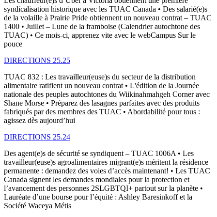
Les chauffeur(e)s d’Uber à Victoria obtiennent une première
syndicalisation historique avec les TUAC Canada • Des salarié(e)s
de la volaille à Prairie Pride obtiennent un nouveau contrat – TUAC
1400 • Juillet – Lune de la framboise (Calendrier autochtone des
TUAC) • Ce mois-ci, apprenez vite avec le webCampus Sur le
pouce
DIRECTIONS 25.25
TUAC 832 : Les travailleur(euse)s du secteur de la distribution
alimentaire ratifient un nouveau contrat • L'édition de la Journée
nationale des peuples autochtones du Wiikinahmahgeh Corner avec
Shane Morse • Préparez des lasagnes parfaites avec des produits
fabriqués par des membres des TUAC • Abordabilité pour tous :
agissez dès aujourd’hui
DIRECTIONS 25.24
Des agent(e)s de sécurité se syndiquent – TUAC 1006A • Les
travailleur(euse)s agroalimentaires migrant(e)s méritent la résidence
permanente : demandez des voies d’accès maintenant! • Les TUAC
Canada signent les demandes mondiales pour la protection et
l’avancement des personnes 2SLGBTQI+ partout sur la planète •
Lauréate d’une bourse pour l’équité : Ashley Baresinkoff et la
Société Waceya Métis