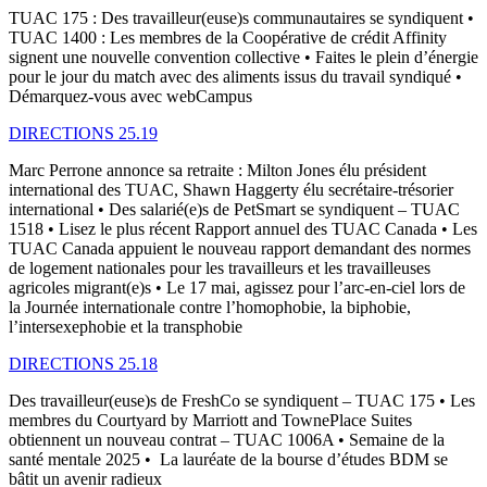
TUAC 175 : Des travailleur(euse)s communautaires se syndiquent •
TUAC 1400 : Les membres de la Coopérative de crédit Affinity
signent une nouvelle convention collective • Faites le plein d’énergie
pour le jour du match avec des aliments issus du travail syndiqué •
Démarquez-vous avec webCampus
DIRECTIONS 25.19
Marc Perrone annonce sa retraite : Milton Jones élu président
international des TUAC, Shawn Haggerty élu secrétaire-trésorier
international • Des salarié(e)s de PetSmart se syndiquent – TUAC
1518 • Lisez le plus récent Rapport annuel des TUAC Canada • Les
TUAC Canada appuient le nouveau rapport demandant des normes
de logement nationales pour les travailleurs et les travailleuses
agricoles migrant(e)s • Le 17 mai, agissez pour l’arc-en-ciel lors de
la Journée internationale contre l’homophobie, la biphobie,
l’intersexephobie et la transphobie
DIRECTIONS 25.18
Des travailleur(euse)s de FreshCo se syndiquent – TUAC 175 • Les
membres du Courtyard by Marriott and TownePlace Suites
obtiennent un nouveau contrat – TUAC 1006A • Semaine de la
santé mentale 2025 • La lauréate de la bourse d’études BDM se
bâtit un avenir radieux