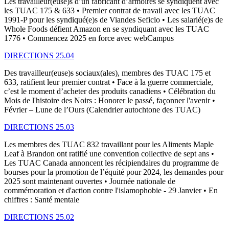
Les travailleur(euse)s d’un fabricant d’armoires se syndiquent avec
les TUAC 175 & 633 • Premier contrat de travail avec les TUAC
1991-P pour les syndiqué(e)s de Viandes Seficlo • Les salarié(e)s de
Whole Foods défient Amazon en se syndiquant avec les TUAC
1776 • Commencez 2025 en force avec webCampus
DIRECTIONS 25.04
Des travailleur(euse)s sociaux(ales), membres des TUAC 175 et
633, ratifient leur premier contrat • Face à la guerre commerciale,
c’est le moment d’acheter des produits canadiens • Célébration du
Mois de l'histoire des Noirs : Honorer le passé, façonner l'avenir •
Février – Lune de l’Ours (Calendrier autochtone des TUAC)
DIRECTIONS 25.03
Les membres des TUAC 832 travaillant pour les Aliments Maple
Leaf à Brandon ont ratifié une convention collective de sept ans •
Les TUAC Canada annoncent les récipiendaires du programme de
bourses pour la promotion de l’équité pour 2024, les demandes pour
2025 sont maintenant ouvertes • Journée nationale de
commémoration et d'action contre l'islamophobie - 29 Janvier • En
chiffres : Santé mentale
DIRECTIONS 25.02