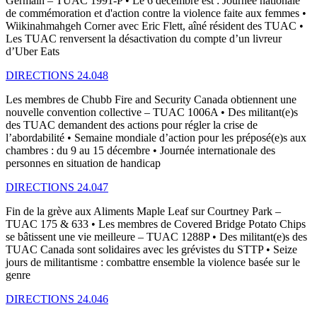
Germain – TUAC 1991-P • Le 6 décembre est : Journée nationale
de commémoration et d'action contre la violence faite aux femmes •
Wiikinahmahgeh Corner avec Eric Flett, aîné résident des TUAC •
Les TUAC renversent la désactivation du compte d’un livreur
d’Uber Eats
DIRECTIONS 24.048
Les membres de Chubb Fire and Security Canada obtiennent une
nouvelle convention collective – TUAC 1006A • Des militant(e)s
des TUAC demandent des actions pour régler la crise de
l’abordabilité • Semaine mondiale d’action pour les préposé(e)s aux
chambres : du 9 au 15 décembre • Journée internationale des
personnes en situation de handicap
DIRECTIONS 24.047
Fin de la grève aux Aliments Maple Leaf sur Courtney Park –
TUAC 175 & 633 • Les membres de Covered Bridge Potato Chips
se bâtissent une vie meilleure – TUAC 1288P • Des militant(e)s des
TUAC Canada sont solidaires avec les grévistes du STTP • Seize
jours de militantisme : combattre ensemble la violence basée sur le
genre
DIRECTIONS 24.046