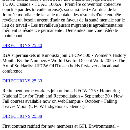
TUAC Canada • TUAC 1006A : Première convention collective
conclue par des travailleur(euse)s sociaux(ales) • Au-delà de la
Journée mondiale de la santé mentale : les résultats d'une enquête
révèlent un besoin urgent d'agir en faveur de la santé mentale sur le
lieu de travail • Les travailleur(euse)s migrant(e)s agroalimentaires
méritent la résidence permanente : Demandez une voie fédérale
maintenant !
DIRECTIONS 25.40
IGA supermarkets in Rimouski join UFCW 500 • Women’s History
Month: By the Numbers • World Day for Decent Work 2025 • The
Art of Solidarity: UFCW OUTreach holds first-ever educational
conference
DIRECTIONS 25.39
Retirement home workers join union – UFCW 175 • Honouring
National Day for Truth and Reconciliation – September 30 • New
Fall courses available now on webCampus • October – Falling
Leaves Moon (UFCW Indigenous Calendar)
DIRECTIONS 25.38
First contract ratified for new members at GFL Environmental –