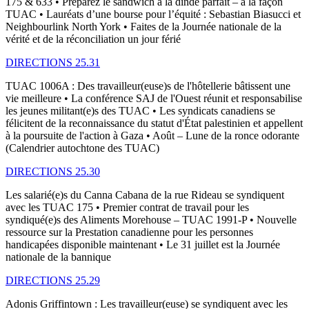
175 & 633 • Préparez le sandwich à la dinde parfait – à la façon
TUAC • Lauréats d’une bourse pour l’équité : Sebastian Biasucci et
Neighbourlink North York • Faites de la Journée nationale de la
vérité et de la réconciliation un jour férié
DIRECTIONS 25.31
TUAC 1006A : Des travailleur(euse)s de l'hôtellerie bâtissent une
vie meilleure • La conférence SAJ de l'Ouest réunit et responsabilise
les jeunes militant(e)s des TUAC • Les syndicats canadiens se
félicitent de la reconnaissance du statut d'État palestinien et appellent
à la poursuite de l'action à Gaza • Août – Lune de la ronce odorante
(Calendrier autochtone des TUAC)
DIRECTIONS 25.30
Les salarié(e)s du Canna Cabana de la rue Rideau se syndiquent
avec les TUAC 175 • Premier contrat de travail pour les
syndiqué(e)s des Aliments Morehouse – TUAC 1991-P • Nouvelle
ressource sur la Prestation canadienne pour les personnes
handicapées disponible maintenant • Le 31 juillet est la Journée
nationale de la bannique
DIRECTIONS 25.29
Adonis Griffintown : Les travailleur(euse) se syndiquent avec les