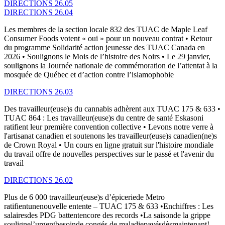
DIRECTIONS 26.05
DIRECTIONS 26.04
Les membres de la section locale 832 des TUAC de Maple Leaf
Consumer Foods votent « oui » pour un nouveau contrat • Retour
du programme Solidarité action jeunesse des TUAC Canada en
2026 • Soulignons le Mois de l’histoire des Noirs • Le 29 janvier,
soulignons la Journée nationale de commémoration de l’attentat à la
mosquée de Québec et d’action contre l’islamophobie
DIRECTIONS 26.03
Des travailleur(euse)s du cannabis adhèrent aux TUAC 175 & 633 •
TUAC 864 : Les travailleur(euse)s du centre de santé Eskasoni
ratifient leur première convention collective • Levons notre verre à
l'artisanat canadien et soutenons les travailleur(euse)s canadien(ne)s
de Crown Royal • Un cours en ligne gratuit sur l'histoire mondiale
du travail offre de nouvelles perspectives sur le passé et l'avenir du
travail
DIRECTIONS 26.02
Plus de 6 000 travailleur(euse)s d’épiceriede Metro
ratifientunenouvelle entente – TUAC 175 & 633 •Enchiffres : Les
salairesdes PDG battentencore des records •La saisonde la grippe
soulignel’urgentbesoinde congés de maladiepayésdèsmaintenant!