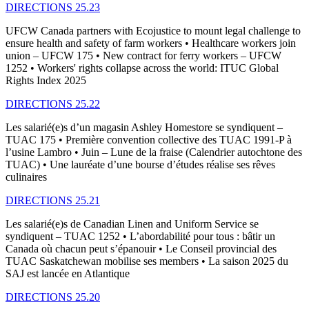
DIRECTIONS 25.23
UFCW Canada partners with Ecojustice to mount legal challenge to
ensure health and safety of farm workers • Healthcare workers join
union – UFCW 175 • New contract for ferry workers – UFCW
1252 • Workers' rights collapse across the world: ITUC Global
Rights Index 2025
DIRECTIONS 25.22
Les salarié(e)s d’un magasin Ashley Homestore se syndiquent –
TUAC 175 • Première convention collective des TUAC 1991-P à
l’usine Lambro • Juin – Lune de la fraise (Calendrier autochtone des
TUAC) • Une lauréate d’une bourse d’études réalise ses rêves
culinaires
DIRECTIONS 25.21
Les salarié(e)s de Canadian Linen and Uniform Service se
syndiquent – TUAC 1252 • L’abordabilité pour tous : bâtir un
Canada où chacun peut s’épanouir • Le Conseil provincial des
TUAC Saskatchewan mobilise ses members • La saison 2025 du
SAJ est lancée en Atlantique
DIRECTIONS 25.20