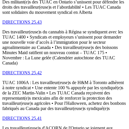
Des militant(e)s des TUAC en Ontario s’unissent pour défendre les
droits des travailleur(euse)s et l’abordabilité • Les TUAC Canada
sont solidaires du mouvement syndical en Alberta
DIRECTIONS 25.43
Des travailleur(euse)s du cannabis à Régina se syndiquent avec les
TUAC 1400 • Syndicats et employeurs s’unissent pour demander
une nouvelle voie d’accès à l’immigration pour le secteur
agroalimentaire au Canada • Des travailleur(euse)s des boissons
Minutes Maid ratifient un nouveau contrat – TUAC 175 •
Novembre : La Lune gelée (Calendrier autochtone des TUAC
Canada)
DIRECTIONS 25.42
TUAC 1006A : Les travailleur(euse)s de H&M à Toronto adhèrent
à notre syndicat • Une entente 100 % appuyée par les syndiqué(e)s
de la ZEC Martin-Valin • Les TUAC Canada reçoivent des
representant(e)s mexicains afin de renforcer la protection des
travailleur(euse)s agricoles • Pour l'Halloween, achetez des bonbons
fabriqués au Canada par des travailleur(euse)s syndiqué(e)s
DIRECTIONS 25.41
Les travailleur(euse)s d'ACORN de l'Ontario se joignent aux