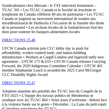
Syndicalisation chez Mercato : le TAT intervient fermement –
TUAC 501 • Les TUAC Canada et la Société de leucémie et
lymphome du Canada célèbrent 40 ans de partenariat • Les TUAC
Canada se joignent au movement international de soutien aux
travailleur(euse)s de Starbucks à l'occasion de la Journée des droits
de la personnel • Les sections locales de la Saskatchewan font des
dons pour soutenir les banques alimentaires locales
DIRECTIONS 25.48
UFCW Canada activists join CLC lobby day to push for
affordability, worker-centred trade, and nation-building
infrastructure • Workers at Cargill London and Ingersoll ratify new
agreement – UFCW 175 & 633 • UFCW Canada releases Carrying
Forward, the 2026 Indigenous Committee Calendar • UFCW 401
member Stephannie Leach is awarded the 2025 Carol McGregor
CLC Disability Rights Award
DIRECTIONS 25.47
Adoption unanime des priorités des TUAC lors du Congrès de la
FTO 2025 • L’équipe des travaux publics de Membertou se
syndique avec les TUAC 864 • Seize jours d’activisme : debout face
à la violence basée sur le genre • Décembre : La Lune du petit esprit
(Calendrier autochtone des TUAC)