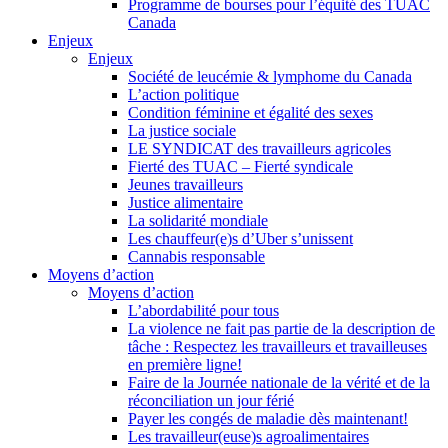
Programme de bourses pour l’équité des TUAC
Canada
Enjeux
Enjeux
Société de leucémie & lymphome du Canada
L’action politique
Condition féminine et égalité des sexes
La justice sociale
LE SYNDICAT des travailleurs agricoles
Fierté des TUAC – Fierté syndicale
Jeunes travailleurs
Justice alimentaire
La solidarité mondiale
Les chauffeur(e)s d’Uber s’unissent
Cannabis responsable
Moyens d’action
Moyens d’action
L’abordabilité pour tous
La violence ne fait pas partie de la description de
tâche : Respectez les travailleurs et travailleuses
en première ligne!
Faire de la Journée nationale de la vérité et de la
réconciliation un jour férié
Payer les congés de maladie dès maintenant!
Les travailleur(euse)s agroalimentaires