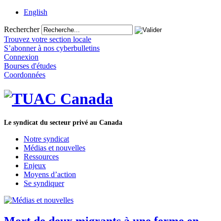
English
Rechercher
Trouvez votre section locale
S’abonner à nos cyberbulletins
Connexion
Bourses d'études
Coordonnées
Le syndicat du secteur privé au Canada
Notre syndicat
Médias et nouvelles
Ressources
Enjeux
Moyens d’action
Se syndiquer
Mort de deux migrants à une ferme en