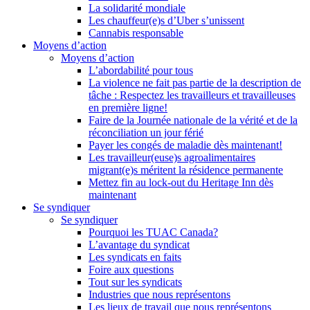
La solidarité mondiale
Les chauffeur(e)s d’Uber s’unissent
Cannabis responsable
Moyens d’action
Moyens d’action
L’abordabilité pour tous
La violence ne fait pas partie de la description de
tâche : Respectez les travailleurs et travailleuses
en première ligne!
Faire de la Journée nationale de la vérité et de la
réconciliation un jour férié
Payer les congés de maladie dès maintenant!
Les travailleur(euse)s agroalimentaires
migrant(e)s méritent la résidence permanente
Mettez fin au lock-out du Heritage Inn dès
maintenant
Se syndiquer
Se syndiquer
Pourquoi les TUAC Canada?
L’avantage du syndicat
Les syndicats en faits
Foire aux questions
Tout sur les syndicats
Industries que nous représentons
Les lieux de travail que nous représentons