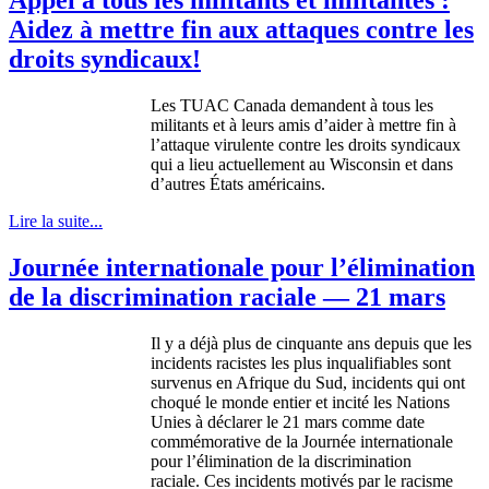
Aidez à mettre fin aux attaques contre les
droits syndicaux!
Les
TUAC
Canada
demandent
à
tous
les
militants et
à
leurs
amis
d’aider
à
mettre
fin
à
l’attaque
virulente
contre
les
droits
syndicaux
qui a lieu
actuellement
au Wisconsin et
dans
d’autres
États
américains
.
Lire la suite...
Journée internationale pour l’élimination
de la discrimination raciale — 21 mars
Il y a
déjà
plus de
cinquante
ans
depuis
que
les
incidents
racistes
les plus
inqualifiables
sont
survenus
en
Afrique
du
Sud
, incidents qui
ont
choqué
le
monde
entier
et
incité
les Nations
Unies
à
déclarer
le 21 mars
comme
date
commémorative
de la
Journée
internationale
pour
l’élimination
de la discrimination
raciale
.
Ces
incidents
motivés
par le
racisme