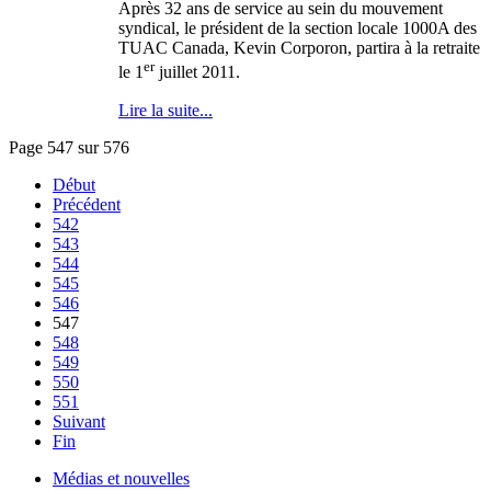
Après 32 ans de service au sein du mouvement
syndical, le président de la section locale 1000A des
TUAC Canada, Kevin Corporon, partira à la retraite
er
le 1
juillet 2011.
Lire la suite...
Page 547 sur 576
Début
Précédent
542
543
544
545
546
547
548
549
550
551
Suivant
Fin
Médias et nouvelles