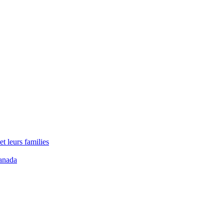
t leurs families
anada