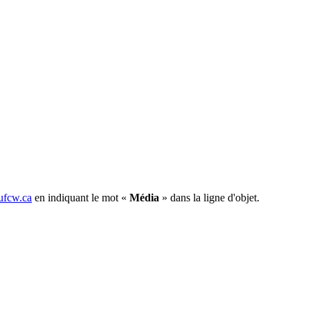
fcw.ca
en indiquant le mot «
Média
» dans la ligne d'objet.