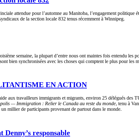
rovinciale attendue pour l’automne au Manitoba, l’engagement politique é
s syndicaux de la section locale 832 tenus récemment à Winnipeg.
roisième semaine, la plupart d’entre nous ont maintes fois entendu les po
tés sont bien synchronisées avec les choses qui comptent le plus pour 
 MILITANTISME EN ACTION
 aide aux travailleurs immigrants et migrants, environ 25 délégués des 
polis — Immigration : Relier le
Canada au reste du monde
, tenu à Va
té un millier de participants provenant de partout dans le monde.
t Denny’s responsable