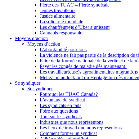
Fierté des TUAC – Fierté syndicale
Jeunes travailleurs
Justice alimentaire
La solidarité mondiale
Les chauffeur(e)s d’Uber s’unissent
Cannabis responsable
Moyens d’action
Moyens d’action
L’abordabilité pour tous
La violence ne fait pas partie de la description de t
Faire de la Journée nationale de la vérité et de la ré
Payer les congés de maladie dès maintenant!
Les travailleur(euse)s agroalimentaires migrant(e)s
Mettez fin au lock-out du Heritage Inn dès mainte
Se syndiquer
Se syndiquer
Pourquoi les TUAC Canada?
L’avantage du syndicat
Les syndicats en faits
Foire aux questions
Tout sur les syndicats
Industries que nous représentons
Les lieux de travail que nous représentons
Comment former un syndicat
Adhérez dès aujourd’hui