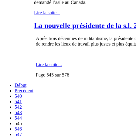
demandé l’asile au Canada.
Lire la suite...
La nouvelle présidente de la s.l.
Après trois décennies de militantisme, la présidente
de rendre les lieux de travail plus justes et plus équit
Lire la suite...
Page 545 sur 576
Début
Précédent
540
541
542
543
544
545
546
547