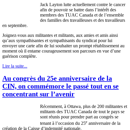
Jack Layton
lutte
actuellement
contre
le cancer
afin
de
pouvoir
se
battre
dans
l’intérêt
des
membres
des
TUAC
Canada et de
l’ensemble
des
familles
des
travailleuses
et des
travailleurs
en
septembre
.
Joignez-vous
aux
militantes
et militants, aux
amies
et
amis
ainsi
qu’aux
sympathisantes
et
sympathisants
du
syndicat
pour
lui
envoyer
une
carte
afin
de
lui
souhaiter
un prompt
rétablissement
au
moment
où
il
entame
courageusement
son
parcours
en
vue
d’une
guérison
complète
.
Lire la suite...
Au congrès du 25e anniversaire de la
CIN, on commémore le passé tout en se
concentrant sur l’avenir
Récemment, à Ottawa, plus de 200 militantes et
militants des TUAC Canada de tout le pays se
sont réunis pour prendre part au congrès se
e
tenant à l’occasion du 25
anniversaire de la
création de la Caisse d’indemnité nationale.