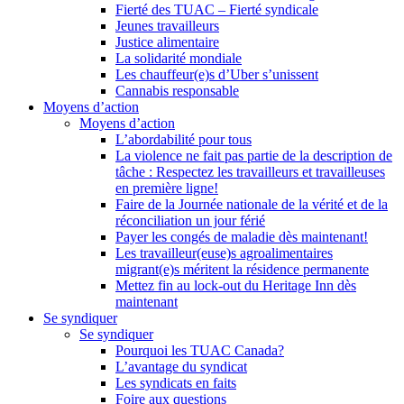
Fierté des TUAC – Fierté syndicale
Jeunes travailleurs
Justice alimentaire
La solidarité mondiale
Les chauffeur(e)s d’Uber s’unissent
Cannabis responsable
Moyens d’action
Moyens d’action
L’abordabilité pour tous
La violence ne fait pas partie de la description de
tâche : Respectez les travailleurs et travailleuses
en première ligne!
Faire de la Journée nationale de la vérité et de la
réconciliation un jour férié
Payer les congés de maladie dès maintenant!
Les travailleur(euse)s agroalimentaires
migrant(e)s méritent la résidence permanente
Mettez fin au lock-out du Heritage Inn dès
maintenant
Se syndiquer
Se syndiquer
Pourquoi les TUAC Canada?
L’avantage du syndicat
Les syndicats en faits
Foire aux questions