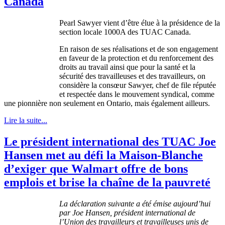
Canada
Pearl Sawyer
vient
d’être
élue
à
la
présidence
de la
section locale
1000A
des
TUAC
Canada.
En raison de
ses
réalisations
et de son engagement
en
faveur
de la protection et du
renforcement
des
droits
au travail
ainsi
que
pour la
santé
et la
sécurité
des
travailleuses
et des
travailleurs
, on
considère
la
consœur
Sawyer, chef de file
réputée
et
respectée
dans
le
mouvement
syndical
,
comme
une
pionnière
non
seulement
en Ontario,
mais
également
ailleurs
.
Lire la suite...
Le président international des TUAC Joe
Hansen met au défi la Maison-Blanche
d’exiger que Walmart offre de bons
emplois et brise la chaîne de la pauvreté
La
déclaration
suivante
a
été
émise
aujourd’hui
par Joe Hansen,
président
international de
l’Union
des
travailleurs
et
travailleuses
unis
de