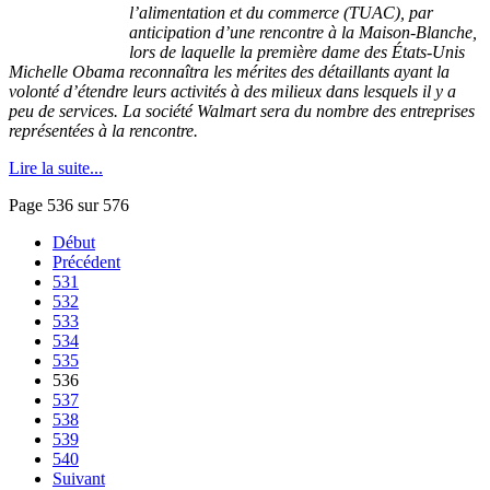
l’alimentation
et du commerce (
TUAC
), par
anticipation
d’une
rencontre
à
la
Maison-Blanche
,
lors
de
laquelle
la
première
dame des
États-Unis
Michelle Obama
reconnaîtra
les
mérites
des
détaillants
ayant
la
volonté
d’étendre
leurs
activités
à
des
milieux
dans
lesquels
il
y a
peu
de services. La
société
Walmart sera du
nombre
des
entreprises
représentées
à
la
rencontre
.
Lire la suite...
Page 536 sur 576
Début
Précédent
531
532
533
534
535
536
537
538
539
540
Suivant