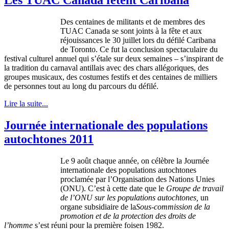
Des centaines de militants et de membres des
TUAC Canada se sont joints à la fête et aux
réjouissances le 30 juillet lors du défilé Caribana
de Toronto. Ce fut la conclusion spectaculaire du
festival culturel annuel qui s’étale sur deux semaines – s’inspirant de
la tradition du carnaval antillais avec des chars allégoriques, des
groupes musicaux, des costumes festifs et des centaines de milliers
de personnes tout au long du parcours du défilé.
Lire la suite...
Journée internationale des populations
autochtones 2011
Le 9
août
chaque
année
, on
célèbre
la
Journée
internationale
des populations
autochtones
proclamée
par
l’Organisation
des Nations
Unies
(
ONU
).
C’est
à
cette
date
que
le
Groupe
de travail
de
l’ONU
sur
les populations
autochtones
,
un
organe
subsidiaire
de
la
Sous-commission
de la
promotion et de la protection des
droits
de
l’homme
s’est
réuni
pour la
première
foisen
1982.