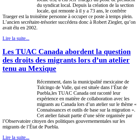
du
syndicat
local.
Depuis
la
création
de la section
locale, qui
remonte
à
il
y a 73
ans
, le
confrère
Traeger
est
la
troisième
personne
à
occuper
ce
poste
à
temps
plein
.
L’ancien
secrétaire-trésorier
succédera
donc
à
Robert Ziegler,
qu’on
avait
élu
en 2002.
Lire la suite...
Les TUAC Canada abordent la question
des droits des migrants lors d’un atelier
tenu au Mexique
Récemment
,
dans
la
municipalité
mexicaine
de
Tulcingo
de Valle, qui
est
située
dans
l’État
de
Puebla,les
TUAC
Canada
ont
raconté
leur
expérience
en
matière
de collaboration
avec
les
migrants au Canada
lors
d’un
atelier
sur
le
thème
«
Connaissances
et
outils
de base
sur
la migration ».
Cet
atelier
faisait
partie
d’une
série
organisée
par
l’Observatoire
citoyen
des
politiques
gouvernementales
sur
les
migrants de
l’État
de Puebla
.
Lire la suite...