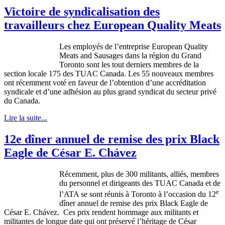
Victoire de syndicalisation des
travailleurs chez European Quality Meats
Les
employés
de
l’entreprise
European Quality
Meats and Sausages
dans
la
région
du Grand
Toronto
sont
les tout
derniers
membres
de la
section locale 175 des
TUAC
Canada. Les 55 nouveaux
membres
ont
récemment
voté
en
faveur
de
l’obtention
d’une
accréditation
syndicale
et
d’une
adhésion
au plus grand
syndicat
du
secteur
privé
du Canada.
Lire la suite...
12e dîner annuel de remise des prix Black
Eagle de César E. Chávez
Récemment
, plus de 300 militants,
alliés
,
membres
du personnel et
dirigeants
des
TUAC
Canada et de
e
l’ATA
se
sont
réunis
à
Toronto
à
l’occasion
du 12
dîner
annuel
de remise des prix Black Eagle de
César
E.
Chávez
.
Ces
prix
rendent
hommage
aux militants et
militantes
de
longue
date qui
ont
préservé
l’héritage
de
César