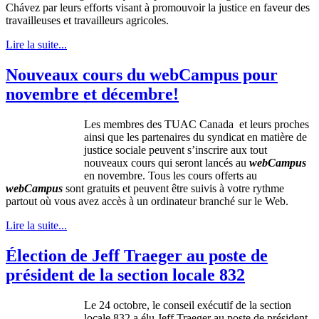
Chávez
par
leurs
efforts
visant
à
promouvoir
la justice en
faveur
des
travailleuses
et
travailleurs
agricoles
.
Lire la suite...
Nouveaux cours du webCampus pour
novembre et décembre!
Les
membres
des
TUAC
Canada et
leurs
proches
ainsi
que
les
partenaires
du
syndicat
en
matière
de
justice
sociale
peuvent
s’inscrire
aux tout
nouveaux
cours
qui
seront
lancés
au
webCampus
en
novembre
.
Tous
les
cours
offerts
au
webCampus
sont
gratuits
et
peuvent
être
suivis
à
votre
rythme
partout
où
vous
avez
accès
à
un
ordinateur
branché
sur
le Web.
Lire la suite...
Élection de Jeff Traeger au poste de
président de la section locale 832
Le 24
octobre
, le
conseil
exécutif
de la section
locale 832 a
élu
Jeff
Traeger
au
poste
de
président