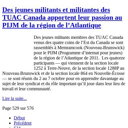
Des jeunes militants et militantes des
TUAC Canada apportent leur passion au
PIJM de la région de l’Atlantique
Des
jeunes
militants
membres
des
TUAC
Canada
venus
des
quatre
coins de
l’Est
du Canada se
sont
rassemblés
à
Memramcook
(Nouveau-Brunswick)
pour le
PIJM
(
Programme
d’internat
pour
jeunes
)
de la
région
de
l’Atlantique
de 2011. Les
quatorze
participants — qui
viennent
de la section locale
1252
à
Terre-Neuve
, de la section locale
1288P
au
Nouveau-Brunswick et de la section locale 864 en
Nouvelle-Écosse
— se
sont
réunis
du 2 au 7
octobre
pour en
apprendre
davantage
au
sujet
de
leur
syndicat
et du
rôle
important
qu’il
joue
dans
leur
lieu de
travail et
leur
communauté
.
Lire la suite...
Page 529 sur 576
Début
Précédent