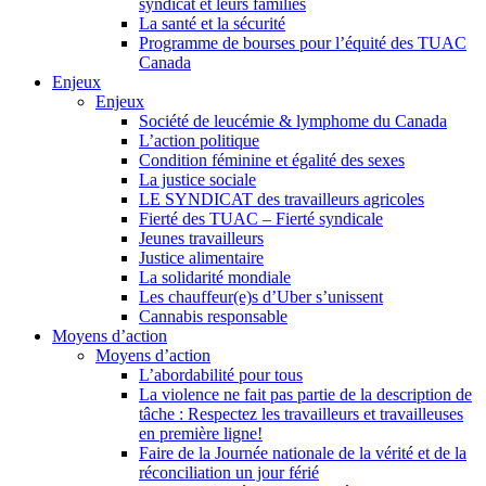
syndicat et leurs families
La santé et la sécurité
Programme de bourses pour l’équité des TUAC
Canada
Enjeux
Enjeux
Société de leucémie & lymphome du Canada
L’action politique
Condition féminine et égalité des sexes
La justice sociale
LE SYNDICAT des travailleurs agricoles
Fierté des TUAC – Fierté syndicale
Jeunes travailleurs
Justice alimentaire
La solidarité mondiale
Les chauffeur(e)s d’Uber s’unissent
Cannabis responsable
Moyens d’action
Moyens d’action
L’abordabilité pour tous
La violence ne fait pas partie de la description de
tâche : Respectez les travailleurs et travailleuses
en première ligne!
Faire de la Journée nationale de la vérité et de la
réconciliation un jour férié