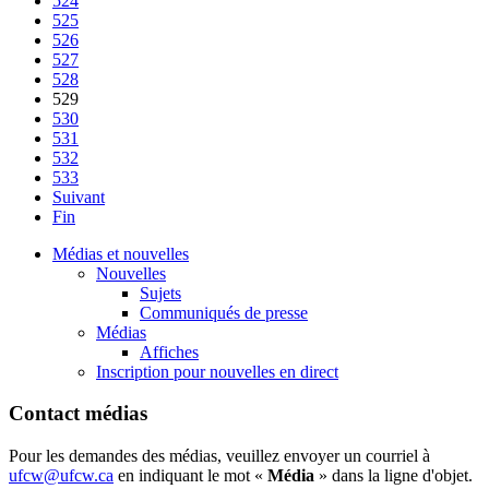
524
525
526
527
528
529
530
531
532
533
Suivant
Fin
Médias et nouvelles
Nouvelles
Sujets
Communiqués de presse
Médias
Affiches
Inscription pour nouvelles en direct
Contact médias
Pour les demandes des médias, veuillez envoyer un courriel à
ufcw@ufcw.ca
en indiquant le mot «
Média
» dans la ligne d'objet.