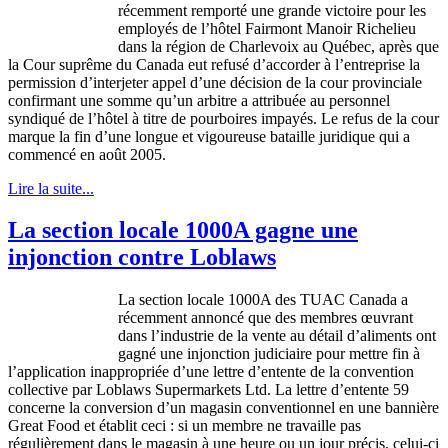
récemment
remporté
une
grande
victoire
pour les
employés
de
l’hôtel
Fairmont
Manoir
Richelieu
dans
la
région
de Charlevoix au
Québec
,
après
que
la
Cour
suprême
du Canada
eut
refusé
d’accorder
à
l’entreprise
la
permission
d’interjeter
appel
d’une
décision
de la
cour
provinciale
confirmant
une
somme
qu’un
arbitre
a
attribuée
au personnel
syndiqué
de
l’hôtel
à
titre
de pourboires
impayés
. Le
refus
de la
cour
marque la fin
d’une
longue
et
vigoureuse
bataille
juridique
qui a
commencé
en
août
2005.
Lire la suite...
La section locale 1000A gagne une
injonction contre Loblaws
La section locale
1000A
des
TUAC
Canada a
récemment
annoncé
que
des
membres
œuvrant
dans
l’industrie
de la
vente
au
détail
d’aliments
ont
gagné
une
injonction
judiciaire
pour
mettre
fin
à
l’application
inappropriée
d’une
lettre
d’entente
de la convention
collective par
Loblaws
Supermarkets Ltd. La
lettre
d’entente
59
concerne
la conversion
d’un
magasin
conventionnel
en
une
bannière
Great Food et
établit
ceci
:
si
un
membre
ne
travaille
pas
régulièrement
dans
le
magasin
à
une
heure
ou
un jour
précis
,
celui-ci