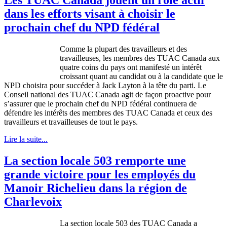
dans les efforts visant à choisir le
prochain chef du NPD fédéral
Comme
la
plupart
des
travailleurs
et des
travailleuses
, les
membres
des
TUAC
Canada aux
quatre
coins du pays
ont
manifesté
un
intérêt
croissant
quant
au
candidat
ou
à
la candidate
que
le
NPD
choisira
pour
succéder
à
Jack Layton
à
la
tête
du
parti
. Le
Conseil
national des
TUAC
Canada
agit
de
façon
proactive pour
s’assurer
que
le
prochain
chef du
NPD
fédéral
continuera
de
défendre
les
intérêts
des
membres
des
TUAC
Canada et
ceux
des
travailleurs
et
travailleuses
de tout le pays.
Lire la suite...
La section locale 503 remporte une
grande victoire pour les employés du
Manoir Richelieu dans la région de
Charlevoix
La section locale 503 des
TUAC
Canada a