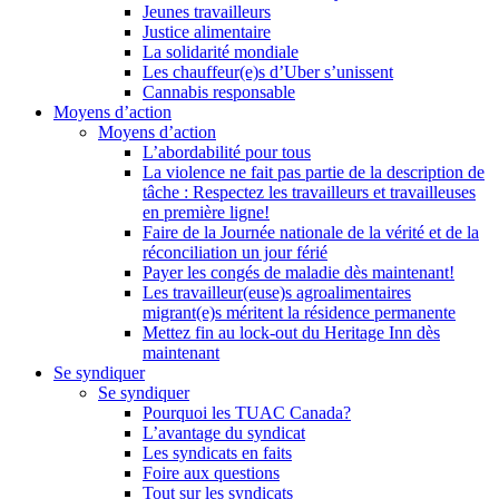
Jeunes travailleurs
Justice alimentaire
La solidarité mondiale
Les chauffeur(e)s d’Uber s’unissent
Cannabis responsable
Moyens d’action
Moyens d’action
L’abordabilité pour tous
La violence ne fait pas partie de la description de
tâche : Respectez les travailleurs et travailleuses
en première ligne!
Faire de la Journée nationale de la vérité et de la
réconciliation un jour férié
Payer les congés de maladie dès maintenant!
Les travailleur(euse)s agroalimentaires
migrant(e)s méritent la résidence permanente
Mettez fin au lock-out du Heritage Inn dès
maintenant
Se syndiquer
Se syndiquer
Pourquoi les TUAC Canada?
L’avantage du syndicat
Les syndicats en faits
Foire aux questions
Tout sur les syndicats