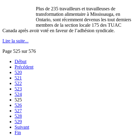
Plus de 235 travailleurs et travailleuses de
transformation alimentaire à Mississauga, en
Ontario, sont récemment devenus les tout derniers
membres de la section locale 175 des TUAC
Canada après avoir voté en faveur de l’adhésion syndicale.
Lire la suite...
Page 525 sur 576
Début
Précédent
520
521
522
523
524
525
526
527
528
529
Suivant
Fin