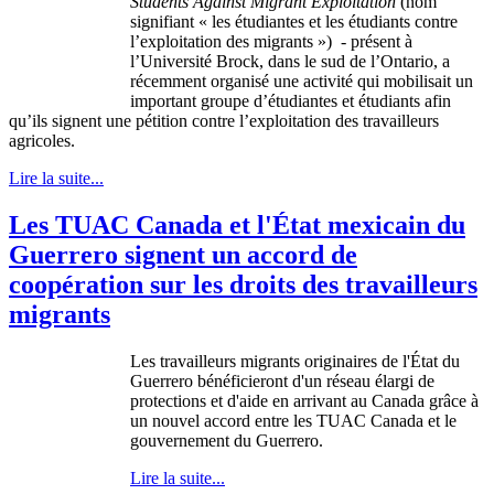
Students Against Migrant Exploitation
(nom
signifiant « les étudiantes et les étudiants contre
l’exploitation des migrants ») - présent à
l’Université Brock, dans le sud de l’Ontario, a
récemment organisé une activité qui mobilisait un
important groupe d’étudiantes et étudiants afin
qu’ils signent une pétition contre l’exploitation des travailleurs
agricoles.
Lire la suite...
Les TUAC Canada et l'État mexicain du
Guerrero signent un accord de
coopération sur les droits des travailleurs
migrants
Les
travailleurs
migrants
originaires
de
l'État
du
Guerrero
bénéficieront
d'un
réseau
élargi
de
protections et
d'aide
en
arrivant
au Canada
grâce
à
un
nouvel
accord
entre
les
TUAC
Canada et le
gouvernement
du Guerrero.
Lire la suite...