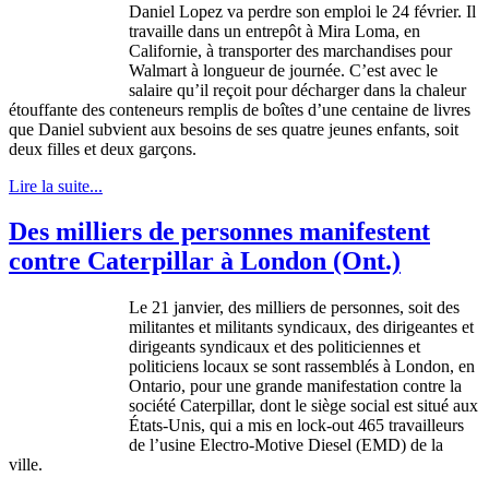
Daniel Lopez
va
perdre
son
emploi
le 24
février
. Il
travaille
dans
un
entrepôt
à
Mira Loma, en
Californie
,
à
transporter des
marchandises
pour
Walmart
à
longueur de
journée
.
C’est
avec
le
salaire
qu’il
reçoit
pour
décharger
dans
la
chaleur
étouffante
des
conteneurs
remplis
de
boîtes
d’une
centaine
de
livres
que
Daniel
subvient
aux
besoins
de
ses
quatre
jeunes
enfants
,
soit
deux
filles
et
deux
garçons
.
Lire la suite...
Des milliers de personnes manifestent
contre Caterpillar à London (Ont.)
Le 21 janvier, des milliers de personnes, soit des
militantes et militants syndicaux, des dirigeantes et
dirigeants syndicaux et des politiciennes et
politiciens locaux se sont rassemblés à London, en
Ontario, pour une grande manifestation contre la
société Caterpillar, dont le siège social est situé aux
États-Unis, qui a mis en lock-out 465 travailleurs
de l’usine Electro-Motive Diesel (EMD) de la
ville.