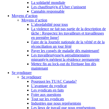
La solidarité mondiale
Les chauffeur(e)s d’Uber s’unissent
Cannabis responsable
Moyens d’action
Moyens d’action
L’abordabilité pour tous
La violence ne fait pas partie de la description de
tâche : Respectez les travailleurs et travailleuses
en première ligne!
Faire de la Journée nationale de la vérité et de la
réconciliation un jour férié
Payer les congés de maladie dès maintenant!
Les travailleur(euse)s agroalimentaires
migrant(e)s méritent la résidence permanente
Mettez fin au lock-out du Heritage Inn dès
maintenant
Se syndiquer
Se syndiquer
Pourquoi les TUAC Canada?
L’avantage du syndicat
Les syndicats en faits
Foire aux questions
Tout sur les syndicats
Industries que nous représentons
Les lieux de travail que nous représentons