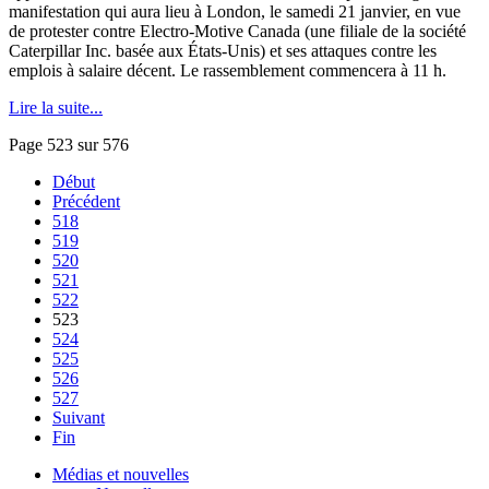
manifestation qui aura lieu
à
London, le
samedi
21
janvier
, en
vue
de protester
contre
Electro-Motive Canada (
une
filiale
de la
société
Caterpillar Inc.
basée
aux
États-Unis
) et
ses
attaques
contre
les
emplois
à
salaire
décent
. Le
rassemblement
commencera
à
11 h.
Lire la suite...
Page 523 sur 576
Début
Précédent
518
519
520
521
522
523
524
525
526
527
Suivant
Fin
Médias et nouvelles