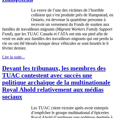
La veuve de l’une des victimes de l’horrible
collision qui s’est produite près de Hampstead, en
Ontario, est devenue la quatrième personne à
recevoir un versement du Fonds de soutien aux
familles de travailleurs migrants (
Migrant Workers Family Support
Fund
), que les TUAC Canada et l’ATA ont mis sur pied afin de
venir en aide aux familles des travailleurs migrants qui ont perdu la
vie ou ont été blessés lorsque deux véhicules se sont heurtés le 6
février dernier.
Lire la suite...
Devant les tribunaux, les membres des
TUAC contestent avec succès une
politique archaïque de la multinationale
Royal Ahold relativement aux médias
sociaux
Les
TUAC
crient
victoire
après
avoir
entrepris
d’empêcher
le
groupe
multinational
d’épiceries
Royal Ahold
d’appliquer
une
politique
destinée
à