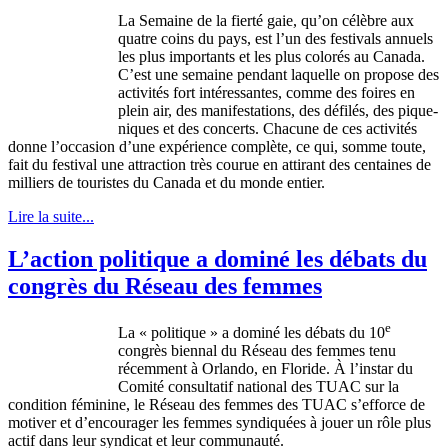
La
Semaine
de la
fierté
gaie
,
qu’on
célèbre
aux
quatre
coins du pays,
est
l’un
des festivals
annuels
les plus
importants
et les plus
colorés
au Canada.
C’est
une
semaine
pendant
laquelle
on propose des
activités
fort
intéressantes
,
comme
des
foires
en
plein
air, des manifestations, des
défilés
, des
pique-
niques
et des concerts.
Chacune
de
ces
activités
donne
l’occasion
d’une
expérience
complète
,
ce
qui,
somme
toute
,
fait du festival
une
attraction
très
courue
en
attirant
des
centaines
de
milliers
de
touristes
du Canada et du
monde
entier
.
Lire la suite...
L’action politique a dominé les débats du
congrès du Réseau des femmes
e
La « politique » a dominé les débats du 10
congrès biennal du Réseau des femmes tenu
récemment à Orlando, en Floride. À l’instar du
Comité consultatif national des TUAC sur la
condition féminine, le Réseau des femmes des TUAC s’efforce de
motiver et d’encourager les femmes syndiquées à jouer un rôle plus
actif dans leur syndicat et leur communauté.