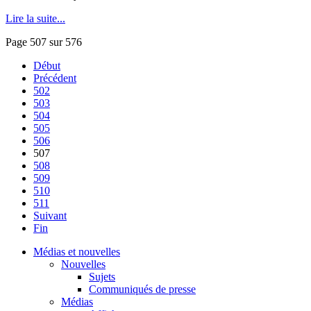
Lire la suite...
Page 507 sur 576
Début
Précédent
502
503
504
505
506
507
508
509
510
511
Suivant
Fin
Médias et nouvelles
Nouvelles
Sujets
Communiqués de presse
Médias