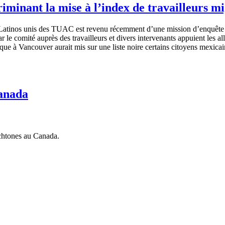
riminant la mise à l’index de travailleurs
Latinos
unis
des
TUAC
est
revenu
récemment
d’une
mission
d’enquête
r le
comité
auprès
des
travailleurs
et divers
intervenants
appuient
les
al
que
à
Vancouver
aurait
mis
sur
une
liste
noire
certains
citoyens
mexicai
Canada
htones
au Canada.