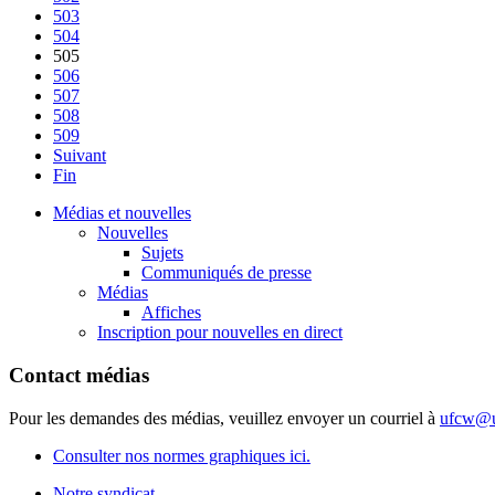
503
504
505
506
507
508
509
Suivant
Fin
Médias et nouvelles
Nouvelles
Sujets
Communiqués de presse
Médias
Affiches
Inscription pour nouvelles en direct
Contact médias
Pour les demandes des médias, veuillez envoyer un courriel à
ufcw@u
Consulter nos normes graphiques ici.
Notre syndicat