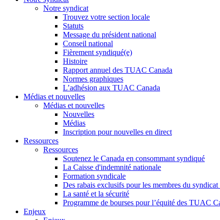
Notre syndicat
Trouvez votre section locale
Statuts
Message du président national
Conseil national
Fièrement syndiqué(e)
Histoire
Rapport annuel des TUAC Canada
Normes graphiques
L’adhésion aux TUAC Canada
Médias et nouvelles
Médias et nouvelles
Nouvelles
Médias
Inscription pour nouvelles en direct
Ressources
Ressources
Soutenez le Canada en consommant syndiqué
La Caisse d'indemnité nationale
Formation syndicale
Des rabais exclusifs pour les membres du syndicat e
La santé et la sécurité
Programme de bourses pour l’équité des TUAC C
Enjeux