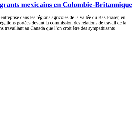
 migrants mexicains en Colombie-Britannique
entreprise
dans
les
régions
agricoles
de la
vallée
du Bas-Fraser, en
légations
portées
devant
la commission des relations de travail de la
ns
travaillant
au Canada
que
l’on
croit
être
des
sympathisants