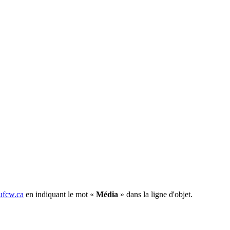
fcw.ca
en indiquant le mot «
Média
» dans la ligne d'objet.