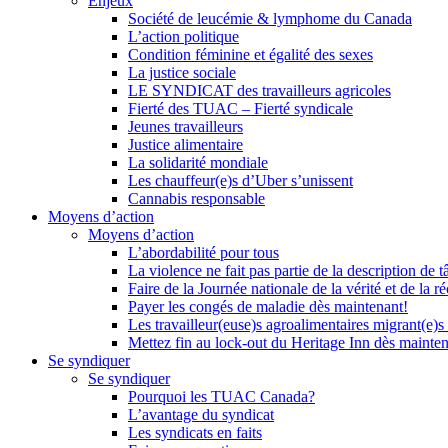
Enjeux
Société de leucémie & lymphome du Canada
L’action politique
Condition féminine et égalité des sexes
La justice sociale
LE SYNDICAT des travailleurs agricoles
Fierté des TUAC – Fierté syndicale
Jeunes travailleurs
Justice alimentaire
La solidarité mondiale
Les chauffeur(e)s d’Uber s’unissent
Cannabis responsable
Moyens d’action
Moyens d’action
L’abordabilité pour tous
La violence ne fait pas partie de la description de t
Faire de la Journée nationale de la vérité et de la ré
Payer les congés de maladie dès maintenant!
Les travailleur(euse)s agroalimentaires migrant(e)s
Mettez fin au lock-out du Heritage Inn dès mainte
Se syndiquer
Se syndiquer
Pourquoi les TUAC Canada?
L’avantage du syndicat
Les syndicats en faits