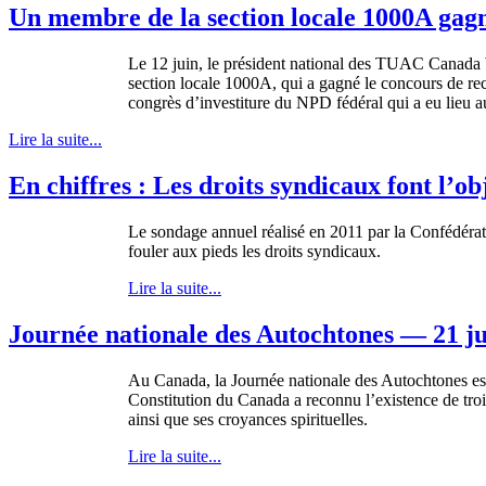
Un membre de la section locale 1000A gag
Le 12
juin
, le
président
national des
TUAC
Canada 
section locale
1000A
, qui a
gagné
le
concours
de
re
congrès
d’investiture
du
NPD
fédéral
qui a
eu
lieu 
Lire la suite...
En chiffres : Les droits syndicaux font l’ob
Le
sondage
annuel
réalisé
en 2011 par la
Confédérat
fouler aux
pieds
les
droits
syndicaux
.
Lire la suite...
Journée nationale des Autochtones — 21 j
Au Canada, la
Journée
nationale
des
Autochtones
es
Constitution du Canada a
reconnu
l’existence
de
tro
ainsi
que
ses
croyances
spirituelles
.
Lire la suite...