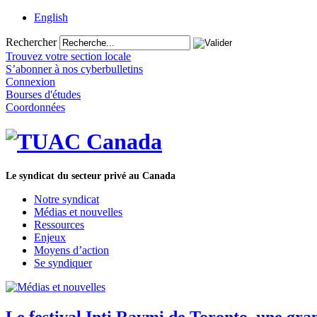
English
Rechercher
Trouvez votre section locale
S’abonner à nos cyberbulletins
Connexion
Bourses d'études
Coordonnées
Le syndicat du secteur privé au Canada
Notre syndicat
Médias et nouvelles
Ressources
Enjeux
Moyens d’action
Se syndiquer
Le festival Inti Raymi de Toronto, une gra