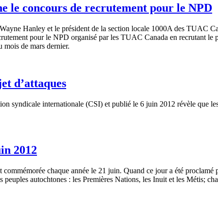
ne le concours de recrutement pour le NPD
Wayne Hanley et le
président
de la section locale
1000A
des
TUAC
Ca
crutement
pour le
NPD
organisé
par les
TUAC
Canada en
recrutant
le 
au
mois
de mars dernier.
jet d’attaques
ion
syndicale
internationale
(CSI) et
publié
le 6
juin
2012
révèle
que
le
uin 2012
t
commémorée
chaque
année
le 21
juin
.
Quand
ce
jour a
été
proclamé
p
is
peuples
autochtones
: les
Premières
Nations, les Inuit et les
Métis
;
ch