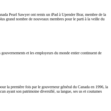
nada Pearl Sawyer
ont
remis
un iPad
à
Upender
Brar
,
membre
de la
plus grand
nombre
de nouveaux
membres
pour le
parti
à
la
veille
du
s
gouvernements
et les
employeurs
du
monde
entier
continuent
de
our la
première
fois
par le
gouverneur
général
du Canada en 1996, la
acun
ayant
son
patrimoine
diversifié
,
sa
langue
,
ses
us et
coutumes