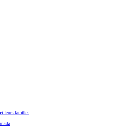
t leurs families
anada