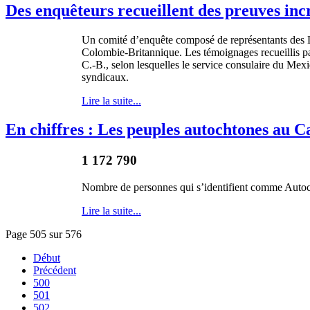
Des enquêteurs recueillent des preuves inc
Un
comité
d’enquête
composé
de
représentants
des 
Colombie-Britannique
. Les
témoignages
recueillis
pa
C.-B
.,
selon
lesquelles
le service
consulaire
du
Mexi
syndicaux
.
Lire la suite...
En chiffres : Les peuples autochtones au 
1 172 790
Nombre
de
personnes
qui
s’identifient
comme
Autoc
Lire la suite...
Page 505 sur 576
Début
Précédent
500
501
502