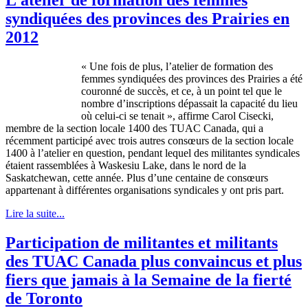
syndiquées des provinces des Prairies en
2012
«
Une
fois
de plus,
l’atelier
de formation des
femmes
syndiquées
des provinces des Prairies a
été
couronné
de
succès
, et
ce
,
à
un point
tel
que
le
nombre
d’inscriptions
dépassait
la
capacité
du lieu
où
celui-ci
se
tenait
»,
affirme
Carol
Cisecki
,
membre
de la section locale 1400 des
TUAC
Canada, qui a
récemment
participé
avec
trois
autres
consœurs
de la section locale
1400
à
l’atelier
en question, pendant
lequel
des
militantes
syndicales
étaient
rassemblées
à
Waskesiu
Lake,
dans
le
nord
de la
Saskatchewan,
cette
année
. Plus
d’une
centaine
de
consœurs
appartenant
à
différentes
organisations
syndicales
y
ont
pris
part.
Lire la suite...
Participation de militantes et militants
des TUAC Canada plus convaincus et plus
fiers que jamais à la Semaine de la fierté
de Toronto