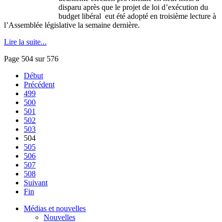
disparu
après
que
le
projet
de
loi
d’exécution
du
budget
libéral
eut
été
adopté
en
troisième
lecture
à
l’Assemblée
législative
la
semaine
dernière
.
Lire la suite...
Page 504 sur 576
Début
Précédent
499
500
501
502
503
504
505
506
507
508
Suivant
Fin
Médias et nouvelles
Nouvelles