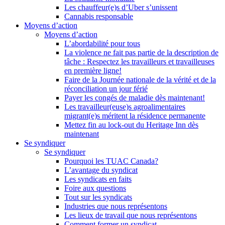
Les chauffeur(e)s d’Uber s’unissent
Cannabis responsable
Moyens d’action
Moyens d’action
L’abordabilité pour tous
La violence ne fait pas partie de la description de
tâche : Respectez les travailleurs et travailleuses
en première ligne!
Faire de la Journée nationale de la vérité et de la
réconciliation un jour férié
Payer les congés de maladie dès maintenant!
Les travailleur(euse)s agroalimentaires
migrant(e)s méritent la résidence permanente
Mettez fin au lock-out du Heritage Inn dès
maintenant
Se syndiquer
Se syndiquer
Pourquoi les TUAC Canada?
L’avantage du syndicat
Les syndicats en faits
Foire aux questions
Tout sur les syndicats
Industries que nous représentons
Les lieux de travail que nous représentons
Comment former un syndicat