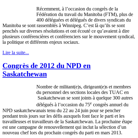
Récemment
,
à
l’occasion
du
congrès
de la
Fédération
du travail du Manitoba (
FTM
), plus de
400
déléguées
et
délégués
de divers
syndicats
du
Manitoba se
sont
rassemblés
à
Winnipeg.
C’est
là
qu’ils
se
sont
penchés
sur
diverses
résolutions
et
ont
écouté
ce
qu’avaient
à
dire
plusieurs
conférencières
et
conférenciers
sur
le
mouvement
syndical
,
la
politique
et
différents
enjeux
sociaux
.
Lire la suite...
Congrès de 2012 du NPD en
Saskatchewan
Nombre de militant(e)s, dirigeant(e)s et membres
du personnel des sections locales des TUAC en
Saskatchewan se sont joints à quelque 300 autres
e
délégués à l’occasion du 75
congrès annuel du
NPD saskatchewanais tenu du 22 au 24 juin pour se pencher
pendant trois jours sur les défis auxquels font face le parti et les
travailleuses et travailleurs de la Saskatchewan. La prochaine étape
est une campagne de renouvellement qui inclut la sélection d’un
nouveau chef lors du prochain congrès du parti en mars 2013.