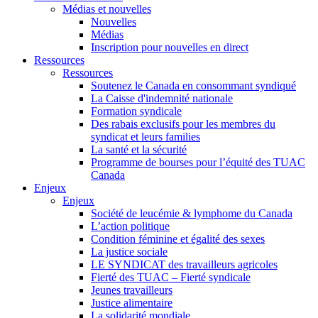
Médias et nouvelles
Nouvelles
Médias
Inscription pour nouvelles en direct
Ressources
Ressources
Soutenez le Canada en consommant syndiqué
La Caisse d'indemnité nationale
Formation syndicale
Des rabais exclusifs pour les membres du
syndicat et leurs families
La santé et la sécurité
Programme de bourses pour l’équité des TUAC
Canada
Enjeux
Enjeux
Société de leucémie & lymphome du Canada
L’action politique
Condition féminine et égalité des sexes
La justice sociale
LE SYNDICAT des travailleurs agricoles
Fierté des TUAC – Fierté syndicale
Jeunes travailleurs
Justice alimentaire
La solidarité mondiale