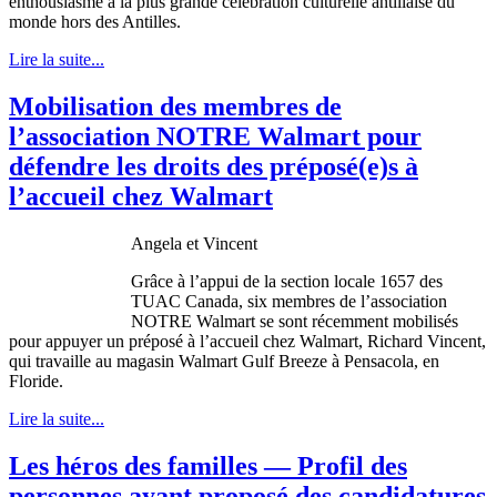
enthousiasme à la plus grande célébration culturelle antillaise du
monde hors des Antilles.
Lire la suite...
Mobilisation des membres de
l’association NOTRE Walmart pour
défendre les droits des préposé(e)s à
l’accueil chez Walmart
Angela et Vincent
Grâce
à
l’appui
de la section locale 1657 des
TUAC
Canada, six
membres
de
l’association
NOTRE Walmart se
sont
récemment
mobilisés
pour
appuyer
un
préposé
à
l’accueil
chez
Walmart, Richard Vincent,
qui
travaille
au
magasin
Walmart Gulf Breeze
à
Pensacola, en
Floride
.
Lire la suite...
Les héros des familles — Profil des
personnes ayant proposé des candidatures