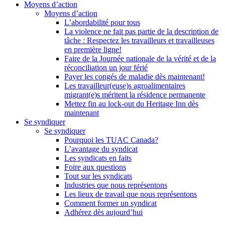
Moyens d’action
Moyens d’action
L’abordabilité pour tous
La violence ne fait pas partie de la description de
tâche : Respectez les travailleurs et travailleuses
en première ligne!
Faire de la Journée nationale de la vérité et de la
réconciliation un jour férié
Payer les congés de maladie dès maintenant!
Les travailleur(euse)s agroalimentaires
migrant(e)s méritent la résidence permanente
Mettez fin au lock-out du Heritage Inn dès
maintenant
Se syndiquer
Se syndiquer
Pourquoi les TUAC Canada?
L’avantage du syndicat
Les syndicats en faits
Foire aux questions
Tout sur les syndicats
Industries que nous représentons
Les lieux de travail que nous représentons
Comment former un syndicat
Adhérez dès aujourd’hui