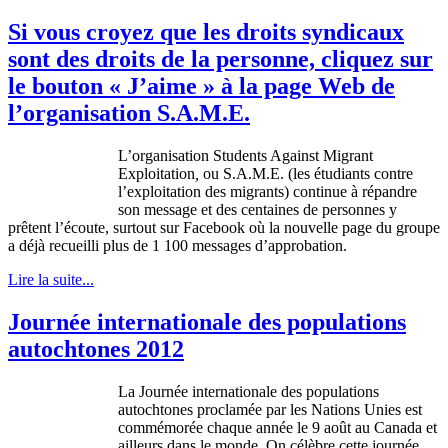
Si vous croyez que les droits syndicaux
sont des droits de la personne, cliquez sur
le bouton « J’aime » à la page Web de
l’organisation S.A.M.E.
L’organisation
Students Against Migrant
Exploitation
,
ou
S.A.M.E. (les
étudiants
contre
l’exploitation
des migrants) continue
à
répandre
son message et des
centaines
de
personnes
y
prêtent
l’écoute
,
surtout
sur
Facebook
où
la nouvelle page du
groupe
a
déjà
recueilli
plus de 1 100 messages
d’approbation
.
Lire la suite...
Journée internationale des populations
autochtones 2012
La
Journée
internationale
des populations
autochtones
proclamée
par les Nations
Unies
est
commémorée
chaque
année
le 9
août
au Canada et
ailleurs
dans
le
monde
. On
célèbre
cette
journée