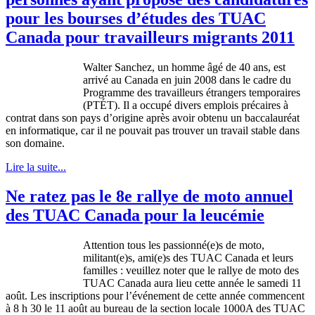
pour les bourses d’études des TUAC
Canada pour travailleurs migrants 2011
Walter Sanchez, un
homme
âgé
de 40
ans
,
est
arrivé
au Canada en
juin
2008
dans
le cadre du
Programme
des
travailleurs
étrangers
temporaires
(
PTÉT
). Il a
occupé
divers
emplois
précaires
à
contrat
dans
son pays
d’origine
après
avoir
obtenu
un
baccalauréat
en
informatique
, car
il
ne
pouvait
pas
trouver
un travail stable
dans
son
domaine
.
Lire la suite...
Ne ratez pas le 8e rallye de moto annuel
des TUAC Canada pour la leucémie
Attention
tous
les
passionné
(e)s de
moto
,
militant(e)s,
ami
(e)s des
TUAC
Canada et
leurs
familles
:
veuillez
noter
que
le
rallye
de
moto
des
TUAC
Canada aura lieu
cette
année
le
samedi
11
août
. Les inscriptions pour
l’événement
de
cette
année
commencent
à
8 h 30 le 11
août
au bureau de la section locale
1000A
des
TUAC