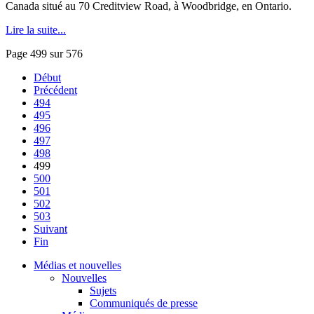
Canada
situé
au 70
Creditview
Road,
à
Woodbridge, en Ontario.
Lire la suite...
Page 499 sur 576
Début
Précédent
494
495
496
497
498
499
500
501
502
503
Suivant
Fin
Médias et nouvelles
Nouvelles
Sujets
Communiqués de presse