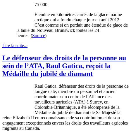
75 000
Étendue
en
kilomètres
carrés
de la
glace
marine
arctique
qui a
fondu
chaque
jour en
août
2012.
C’est
comme
si
on
perdait
une
étendue
de
glace
de
la
taille
du Nouveau-Brunswick
toutes
les 24
heures
. (
Source
)
Lire la suite...
Le défenseur des droits de la personne au
sein de l’ATA, Raul Gatica, reçoit la
Médaille du jubilé de diamant
Raul
Gatica
,
défenseur
des
droits
de la
personne
de
longue
date,
membre
du personnel et
ancien
coordonnateur
du
centre
de
l’Alliance
des
travailleurs
agricoles
(ATA)
à
Surrey, en
Colombie-Britannique
, a
été
récompensé
de la
Médaille
du
jubilé
de
diamant
de Sa
Majesté
la
reine
Elizabeth II en reconnaissance de
sa
contribution et de son
engagement
exceptionnels
envers
les
droits
des
travailleurs
agricoles
migrants au Canada.