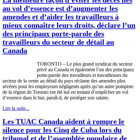
au vol d’essence est d’augmenter les
amendes et d’aider les travailleurs à
mieux connaître leurs droits, déclare l’un
des principaux porte-parole des
travailleurs du secteur de détail au
Canada
TORONTO – Le plus grand
syndicat
du
secteur
privé
au Canada et
également
l’un
des
principaux
porte-parole des
travailleurs
et
travailleuses
du
secteur
de la
vente
au
détail
du pays
réclame
des
amendes
plus
sévères
pour les
employeurs
négligents
après
qu’un
autre
pompiste
de la
région
de Toronto
eut
été
tué
en
tentant
d’empêcher
un
vol
d’essence
dans
le but,
paraît-il
, de
protéger
son
salaire
.
Lire la suite...
Les TUAC Canada aident à rompre le
silence pour les Cinq de Cuba lors du
tribunal et de l’assemblée populaire de