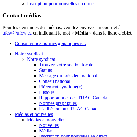
Inscription pour nouvelles en direct
Contact médias
Pour les demandes des médias, veuillez envoyer un courriel à
ufcw@ufcw.ca
en indiquant le mot «
Média
» dans la ligne d'objet.
Consulter nos normes graphiques ici.
Notre syndicat
Notre syndicat
Trouvez votre section locale
Statuts
Message du président national
Conseil national
Fièrement syndiqué(e)
Histoire
Rapport annuel des TUAC Canada
Normes graphiques
L’adhésion aux TUAC Canada
Médias et nouvelles
Médias et nouvelles
Nouvelles
Médias
Inscription pour nouvelles en direct