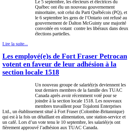
Le 5
septembre
, les
électeurs
et
électrices
du
Québec
ont
élu
un nouveau
gouvernement
minoritaire
,
soit
celui
du
Parti
Québécois
(PQ), et
le 6
septembre
les
gens
de
l’Ontario
ont
refusé
au
gouvernement
de Dalton
McGuinty
une
majorité
convoitée
en
votant
contre
les
libéraux
dans
deux
élections
partielles
.
Lire la suite...
Les employé(e)s de Fort Fraser Petrocan
votent en faveur de leur adhésion à la
section locale 1518
Un nouveau
groupe
de
salarié
(e)s
deviennent
les
tout
derniers
membres
de la
famille
des
TUAC
Canada
après
avoir
récemment
voté
pour se
joindre
à
la section locale 1518. Les nouveaux
membres
travaillent
pour
Tojalomi
Enterprises
Ltd., un
établissement
situé
à
Fort Fraser (
Colombie-Britannique
)
qui
est
à
la
fois
un
détaillant
en alimentation,
une
station-service et
un
café
.
Lors
d’un
vote
tenu
le 10
septembre
, les
salarié
(e)s
ont
fièrement
approuvé
l’adhésion
aux
TUAC
Canada.