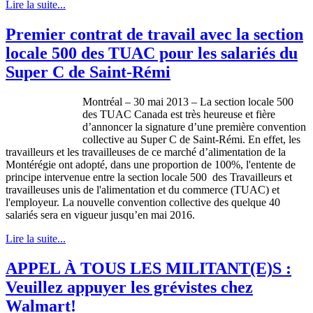
Lire la suite...
Premier contrat de travail avec la section
locale 500 des TUAC pour les salariés du
Super C de Saint-Rémi
Montréal
– 30
mai
2013 – La section locale 500
des
TUAC
Canada
est
très
heureuse
et
fière
d’annoncer
la signature
d’une
première
convention
collective au Super C de
Saint-Rémi
. En
effet
, les
travailleurs
et les
travailleuses
de
ce
marché
d’alimentation
de la
Montérégie
ont
adopté
,
dans
une
proportion de 100%,
l'entente
de
principe
intervenue
entre
la section locale 500 des
Travailleurs
et
travailleuses
unis
de
l'alimentation
et du commerce (
TUAC
) et
l'employeur
. La nouvelle convention collective des
quelque
40
salariés
sera en
vigueur
jusqu’en
mai
2016.
Lire la suite...
APPEL À TOUS LES MILITANT(E)S :
Veuillez appuyer les grévistes chez
Walmart!