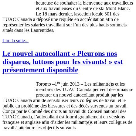
heureuse
de
souhaiter
la
bienvenue
aux
travailleurs
et aux
travailleuses
du Centre de ski Mont-Blanc.
Le 18 mars dernier,
lasection
locale 501 des
TUAC
Canada a
déposé
une
requête
en
accréditation
afin
de
représenter
les
salariés
travaillant
sur
l’un
des plus
hauts
sommets
situés
dans
les
Laurentides
.
Lire la suite...
Le nouvel autocollant « Pleurons nos
disparus, luttons pour les vivants! » est
présentement disponible
er
Toronto
–1
juin
2013 – Les militant(e)s et les
membres
des
TUAC
Canada
peuvent
désormais
se
procurer un
nouvel
autocollant
produit
par les
TUAC
Canada
afin
de
sensibiliser
leurs
collègues
de travail et le
public au
problème
des
blessures
et des
décès
survenus
au travail.
Conçu
par le
Comité
des
droits
au travail du
Conseil
national des
TUAC
Canada,
l’autocollant
est
fourni
gratuitement
en versions
française
et
anglaise
afin
d’aider
les militant(e)s et
leurs
collègues
de
travail
à
atteindre
les
objectifs
suivants