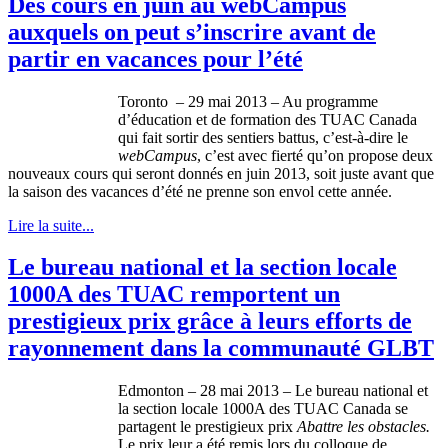
Des cours en juin au webCampus
auxquels on peut s’inscrire avant de
partir en vacances pour l’été
Toronto – 29
mai
2013 – Au
programme
d’éducation
et de formation des
TUAC
Canada
qui fait
sortir
des
sentiers
battus
,
c’est-à-dire
le
webCampus
,
c’est
avec
fierté
qu’on
propose
deux
nouveaux cours qui
seront
donnés
en
juin
2013,
soit
juste
avant
que
la
saison
des
vacances
d’été
ne
prenne
son
envol
cette
année
.
Lire la suite...
Le bureau national et la section locale
1000A des TUAC remportent un
prestigieux prix grâce à leurs efforts de
rayonnement dans la communauté GLBT
Edmonton – 28
mai
2013 – Le bureau national et
la section locale
1000A
des
TUAC
Canada se
partagent
le
prestigieux
prix
Abattre
les obstacles.
Le prix
leur
a
été
remis
lors
du
colloque
de