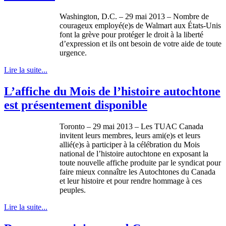
Washington, D.C. – 29
mai
2013 –
Nombre
de
courageux
employé
(e)s de Walmart aux
États-Unis
font la
grève
pour
protéger
le
droit
à
la
liberté
d’expression
et
ils
ont
besoin
de
votre
aide de
toute
urgence
.
Lire la suite...
L’affiche du Mois de l’histoire autochtone
est présentement disponible
Toronto – 29
mai
2013 – Les
TUAC
Canada
invitent
leurs
membres
,
leurs
ami
(e)s et
leurs
allié
(e)s
à
participer
à
la
célébration
du
Mois
national de
l’histoire
autochtone
en
exposant
la
toute
nouvelle
affiche
produite
par le
syndicat
pour
faire
mieux
connaître
les
Autochtones
du Canada
et
leur
histoire
et pour
rendre
hommage
à
ces
peuples
.
Lire la suite...