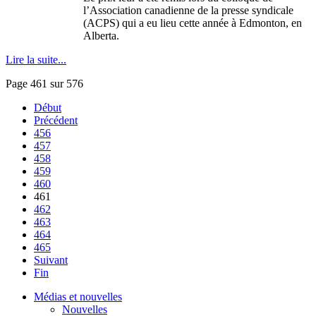
l’Association
canadienne
de la
presse
syndicale
(
ACPS
) qui a
eu
lieu
cette
année
à
Edmonton, en
Alberta.
Lire la suite...
Page 461 sur 576
Début
Précédent
456
457
458
459
460
461
462
463
464
465
Suivant
Fin
Médias et nouvelles
Nouvelles