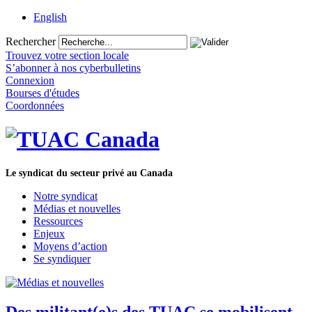
English
Rechercher
Trouvez votre section locale
S’abonner à nos cyberbulletins
Connexion
Bourses d'études
Coordonnées
Le syndicat du secteur privé au Canada
Notre syndicat
Médias et nouvelles
Ressources
Enjeux
Moyens d’action
Se syndiquer
Des militant(e)s des TUAC se mobilisent