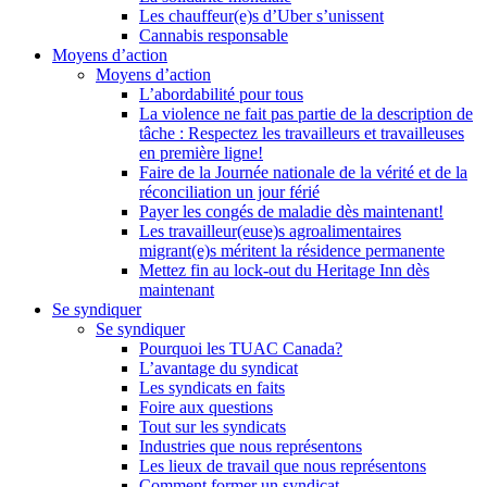
Les chauffeur(e)s d’Uber s’unissent
Cannabis responsable
Moyens d’action
Moyens d’action
L’abordabilité pour tous
La violence ne fait pas partie de la description de
tâche : Respectez les travailleurs et travailleuses
en première ligne!
Faire de la Journée nationale de la vérité et de la
réconciliation un jour férié
Payer les congés de maladie dès maintenant!
Les travailleur(euse)s agroalimentaires
migrant(e)s méritent la résidence permanente
Mettez fin au lock-out du Heritage Inn dès
maintenant
Se syndiquer
Se syndiquer
Pourquoi les TUAC Canada?
L’avantage du syndicat
Les syndicats en faits
Foire aux questions
Tout sur les syndicats
Industries que nous représentons
Les lieux de travail que nous représentons
Comment former un syndicat