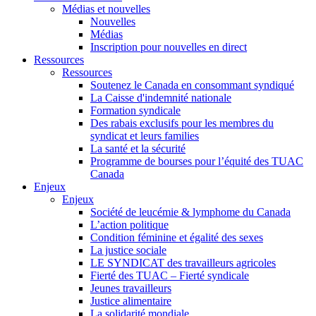
Médias et nouvelles
Nouvelles
Médias
Inscription pour nouvelles en direct
Ressources
Ressources
Soutenez le Canada en consommant syndiqué
La Caisse d'indemnité nationale
Formation syndicale
Des rabais exclusifs pour les membres du
syndicat et leurs families
La santé et la sécurité
Programme de bourses pour l’équité des TUAC
Canada
Enjeux
Enjeux
Société de leucémie & lymphome du Canada
L’action politique
Condition féminine et égalité des sexes
La justice sociale
LE SYNDICAT des travailleurs agricoles
Fierté des TUAC – Fierté syndicale
Jeunes travailleurs
Justice alimentaire
La solidarité mondiale