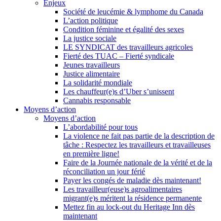
Enjeux
Société de leucémie & lymphome du Canada
L’action politique
Condition féminine et égalité des sexes
La justice sociale
LE SYNDICAT des travailleurs agricoles
Fierté des TUAC – Fierté syndicale
Jeunes travailleurs
Justice alimentaire
La solidarité mondiale
Les chauffeur(e)s d’Uber s’unissent
Cannabis responsable
Moyens d’action
Moyens d’action
L’abordabilité pour tous
La violence ne fait pas partie de la description de
tâche : Respectez les travailleurs et travailleuses
en première ligne!
Faire de la Journée nationale de la vérité et de la
réconciliation un jour férié
Payer les congés de maladie dès maintenant!
Les travailleur(euse)s agroalimentaires
migrant(e)s méritent la résidence permanente
Mettez fin au lock-out du Heritage Inn dès
maintenant