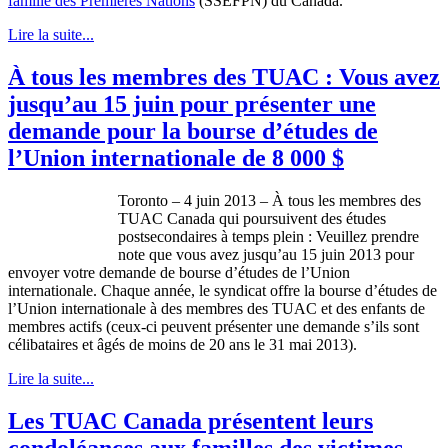
famille
des
Premières
Nations
(
SSEFPN
) du Canada.
Lire la suite...
À tous les membres des TUAC : Vous avez
jusqu’au 15 juin pour présenter une
demande pour la bourse d’études de
l’Union internationale de 8 000 $
Toronto – 4
juin
2013 –
À
tous
les
membres
des
TUAC
Canada qui
poursuivent
des
études
postsecondaires
à
temps
plein
:
Veuillez
prendre
note
que
vous
avez
jusqu’au
15
juin
2013 pour
envoyer
votre
demande
de bourse
d’études
de
l’Union
internationale
.
Chaque
année
, le
syndicat
offre
la bourse
d’études
de
l’Union
internationale
à
des
membres
des
TUAC
et des
enfants
de
membres
actifs
(
ceux-ci
peuvent
présenter
une
demande
s’ils
sont
célibataires
et
âgés
de
moins
de 20
ans
le 31
mai
2013).
Lire la suite...
Les TUAC Canada présentent leurs
condoléances aux familles des victimes