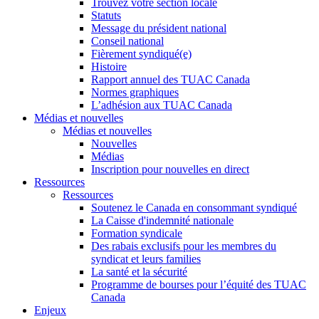
Trouvez votre section locale
Statuts
Message du président national
Conseil national
Fièrement syndiqué(e)
Histoire
Rapport annuel des TUAC Canada
Normes graphiques
L’adhésion aux TUAC Canada
Médias et nouvelles
Médias et nouvelles
Nouvelles
Médias
Inscription pour nouvelles en direct
Ressources
Ressources
Soutenez le Canada en consommant syndiqué
La Caisse d'indemnité nationale
Formation syndicale
Des rabais exclusifs pour les membres du
syndicat et leurs families
La santé et la sécurité
Programme de bourses pour l’équité des TUAC
Canada
Enjeux