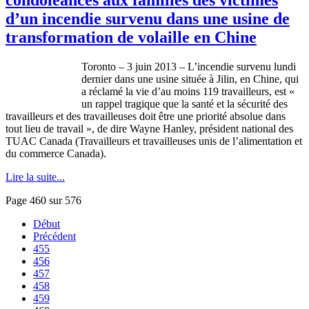
d’un incendie survenu dans une usine de
transformation de volaille en Chine
Toronto – 3
juin
2013 –
L’incendie
survenu
lundi
dernier
dans
une
usine
située
à
Jilin
, en Chine, qui
a
réclamé
la vie
d’au
moins
119
travailleurs
,
est
«
un rappel
tragique
que
la
santé
et la
sécurité
des
travailleurs
et des
travailleuses
doit
être
une
priorité
absolue
dans
tout lieu de travail », de dire Wayne Hanley,
président
national des
TUAC
Canada (
Travailleurs
et
travailleuses
unis
de
l’alimentation
et
du commerce Canada).
Lire la suite...
Page 460 sur 576
Début
Précédent
455
456
457
458
459