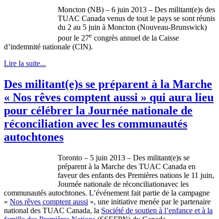
Moncton (NB) – 6 juin 2013 – Des militant(e)s des
TUAC Canada venus de tout le pays se sont réunis
du 2 au 5 juin à Moncton (Nouveau-Brunswick)
e
pour le 27
congrès annuel de la Caisse
d’indemnité nationale (CIN).
Lire la suite...
Des militant(e)s se préparent à la Marche
« Nos rêves comptent aussi » qui aura lieu
pour célébrer la Journée nationale de
réconciliation avec les communautés
autochtones
Toronto – 5
juin
2013 – Des militant(e)s se
préparent
à
la
Marche
des
TUAC
Canada en
faveur
des
enfants
des
Premières
nations le 11
juin
,
Journée
nationale
de
réconciliationavec
les
communautés
autochtones
.
L’événement
fait
partie
de la
campagne
«
Nos
rêves
comptent
aussi
»,
une
initiative
menée
par le
partenaire
national des
TUAC
Canada, la
Société
de
soutien
à
l’enfance
et
à
la