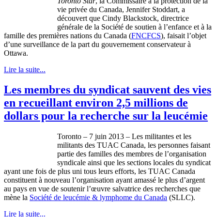
Toronto Star
, la
Commissaire
à
la protection de la
vie
privée
du Canada, Jennifer
Stoddart
, a
découvert
que
Cindy
Blackstock
,
directrice
générale
de la
Société
de
soutien
à
l’enfance
et
à
la
famille
des
premières
nations du Canada (
FNCFCS
),
faisait
l’objet
d’une
surveillance de la part du
gouvernement
conservateur
à
Ottawa.
Lire la suite...
Les membres du syndicat sauvent des vies
en recueillant environ 2,5 millions de
dollars pour la recherche sur la leucémie
Toronto – 7 juin 2013 – Les militantes et les
militants des TUAC Canada, les personnes faisant
partie des familles des membres de l’organisation
syndicale ainsi que les sections locales du syndicat
ayant une fois de plus uni tous leurs efforts, les TUAC Canada
constituent à nouveau l’organisation ayant amassé le plus d’argent
au pays en vue de soutenir l’œuvre salvatrice des recherches que
mène la
Société de leucémie & lymphome du Canada
(SLLC).
Lire la suite...