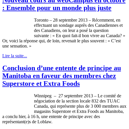
: Ensemble pour un monde plus juste
Toronto – 28
septembre
2013 –
Récemment
, en
effectuant
un
sondage
auprès
des
Canadiennes
et
des
Canadiens
, on
leur
a
posé
la question
suivante
: « En
quoi
fait-il
bon vivre au Canada? »
Or,
voici
la
réponse
qui, de loin,
revenait
le plus
souvent
: «
C’est
une
sensation. »
Lire la suite...
Conclusion d’une entente de principe au
Manitoba en faveur des membres chez
Superstore et Extra Foods
Winnipeg – 27
septembre
2013 – Le
comité
de
négociation
de la section locale 832 des
TUAC
Canada, qui
représente
plus de 3 000
membres
aux
magasins
Superstore et Extra Foods au Manitoba,
a
conclu
hier
,
à
16 h,
une
entente de
principe
avec
des
représentant
(e)s de
Loblaw
.