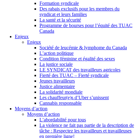
Formation syndicale
Des rabais exclusifs pour les membres du
syndicat et leurs families
La santé et la sécurité
Programme de bourses pour l’équité des TUAC
Canada
Enjeux
Enjeux
Société de leucémie & lymphome du Canada
L’action politique
Condition féminine et égalité des sexes
La justice sociale
LE SYNDICAT des travailleurs agricoles
Fierté des TUAC – Fierté syndicale
Jeunes travailleurs
Justice alimentaire
La solidarité mondiale
Les chauffeur(e)s d’Uber s’unissent
Cannabis responsable
Moyens d’action
Moyens d’action
L’abordabilité pour tous
La violence ne fait pas partie de la description de
tâche : Respectez les travailleurs et travailleuses
en première ligne!