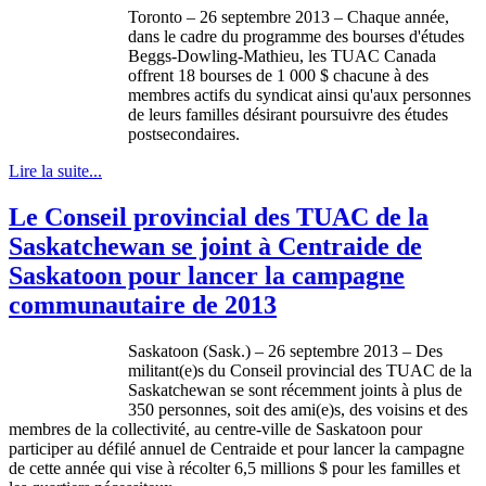
Toronto – 26
septembre
2013 –
Chaque
année
,
dans
le cadre du
programme
des
bourses
d'études
Beggs-Dowling-Mathieu
, les
TUAC
Canada
offrent
18
bourses
de 1 000 $
chacune
à
des
membres
actifs
du
syndicat
ainsi
qu'aux
personnes
de
leurs
familles
désirant
poursuivre
des
études
postsecondaires
.
Lire la suite...
Le Conseil provincial des TUAC de la
Saskatchewan se joint à Centraide de
Saskatoon pour lancer la campagne
communautaire de 2013
Saskatoon (Sask.) – 26
septembre
2013 – Des
militant(e)s du
Conseil
provincial des
TUAC
de la
Saskatchewan se
sont
récemment
joints
à
plus de
350
personnes
,
soit
des
ami
(e)s, des
voisins
et des
membres
de la
collectivité
, au
centre-ville
de Saskatoon pour
participer
au
défilé
annuel
de
Centraide
et pour lancer la
campagne
de
cette
année
qui vise
à
récolter
6,5 millions $ pour les
familles
et