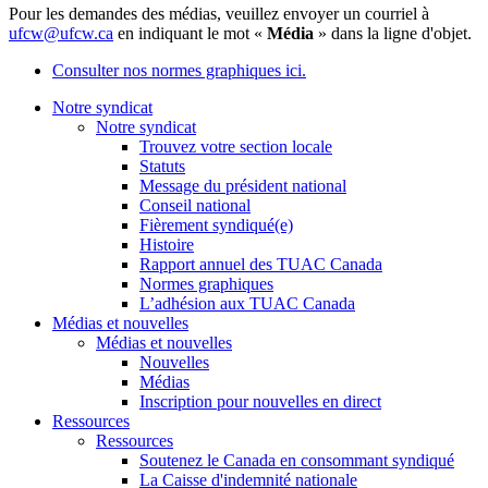
Pour les demandes des médias, veuillez envoyer un courriel à
ufcw@ufcw.ca
en indiquant le mot «
Média
» dans la ligne d'objet.
Consulter nos normes graphiques ici.
Notre syndicat
Notre syndicat
Trouvez votre section locale
Statuts
Message du président national
Conseil national
Fièrement syndiqué(e)
Histoire
Rapport annuel des TUAC Canada
Normes graphiques
L’adhésion aux TUAC Canada
Médias et nouvelles
Médias et nouvelles
Nouvelles
Médias
Inscription pour nouvelles en direct
Ressources
Ressources
Soutenez le Canada en consommant syndiqué
La Caisse d'indemnité nationale