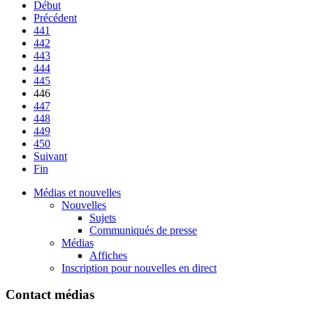
Début
Précédent
441
442
443
444
445
446
447
448
449
450
Suivant
Fin
Médias et nouvelles
Nouvelles
Sujets
Communiqués de presse
Médias
Affiches
Inscription pour nouvelles en direct
Contact médias