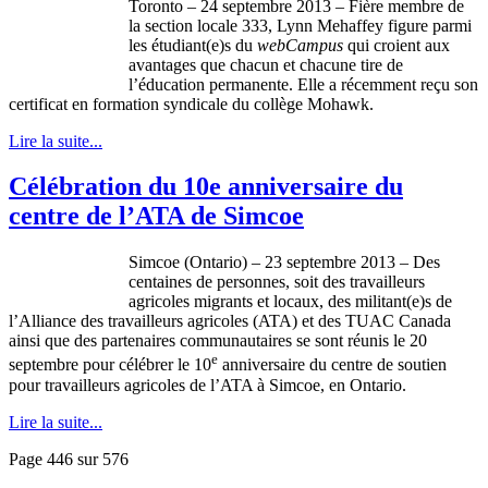
Toronto – 24
septembre
2013 –
Fière
membre
de
la section locale 333, Lynn
Mehaffey
figure
parmi
les
étudiant
(e)s du
webCampus
qui
croient
aux
avantages
que
chacun
et
chacune
tire de
l’éducation
permanente
. Elle a
récemment
reçu
son
certificat
en formation
syndicale
du
collège
Mohawk.
Lire la suite...
Célébration du 10e anniversaire du
centre de l’ATA de Simcoe
Simcoe (Ontario) – 23 septembre 2013 – Des
centaines de personnes, soit des travailleurs
agricoles migrants et locaux, des militant(e)s de
l’Alliance des travailleurs agricoles (ATA) et des TUAC Canada
ainsi que des partenaires communautaires se sont réunis le 20
e
septembre pour célébrer le 10
anniversaire du centre de soutien
pour travailleurs agricoles de l’ATA à Simcoe, en Ontario.
Lire la suite...
Page 446 sur 576