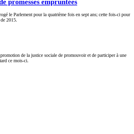
i de promesses empruntées
rogé
le
Parlement
pour la
quatrième
fois
en
sept
ans
;
cette
fois-ci
pour
de 2015.
 promotion de la justice
sociale
de
promouvoir
et de
participer
à
une
tard
ce
mois-ci
.