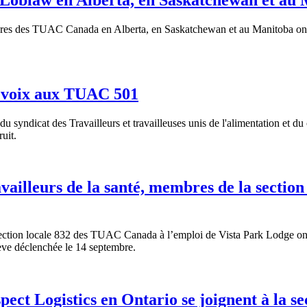
res
des
TUAC
Canada en Alberta, en Saskatchewan et au Manitoba
on
ur voix aux TUAC 501
 du
syndicat
des
Travailleurs
et
travailleuses
unis
de
l'alimentation
et du
uit
.
availleurs de la santé, membres de la secti
ection locale 832 des
TUAC
Canada
à
l’emploi
de Vista Park Lodge
on
ève
déclenchée
le 14
septembre
.
pect Logistics en Ontario se joignent à la 