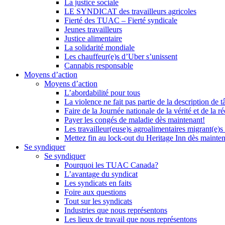
La justice sociale
LE SYNDICAT des travailleurs agricoles
Fierté des TUAC – Fierté syndicale
Jeunes travailleurs
Justice alimentaire
La solidarité mondiale
Les chauffeur(e)s d’Uber s’unissent
Cannabis responsable
Moyens d’action
Moyens d’action
L’abordabilité pour tous
La violence ne fait pas partie de la description de t
Faire de la Journée nationale de la vérité et de la ré
Payer les congés de maladie dès maintenant!
Les travailleur(euse)s agroalimentaires migrant(e)s
Mettez fin au lock-out du Heritage Inn dès mainte
Se syndiquer
Se syndiquer
Pourquoi les TUAC Canada?
L’avantage du syndicat
Les syndicats en faits
Foire aux questions
Tout sur les syndicats
Industries que nous représentons
Les lieux de travail que nous représentons