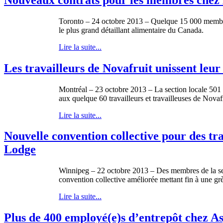
Toronto – 24
octobre
2013 –
Quelque
15 000
memb
le plus grand
détaillant
alimentaire
du Canada.
Lire la suite...
Les travailleurs de Novafruit unissent le
Montréal
– 23
octobre
2013 – La section locale 501
aux
quelque
60
travailleurs
et
travailleuses
de
Novafr
Lire la suite...
Nouvelle convention collective pour des tr
Lodge
Winnipeg – 22
octobre
2013 – Des
membres
de la s
convention collective
améliorée
mettant
fin
à
une
gr
Lire la suite...
Plus de 400 employé(e)s d’entrepôt chez As