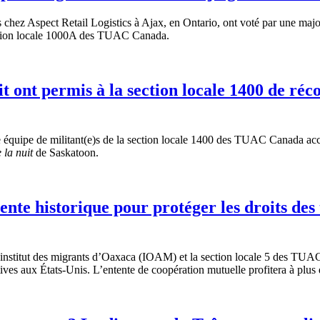
s
chez
Aspect Retail Logistics
à
Ajax, en Ontario,
ont
voté
par
une
majo
tion locale
1000A
des
TUAC
Canada.
it ont permis à la section locale 1400 de réc
quipe de militant(e)s de la section locale 1400 des TUAC Canada acco
 la nuit
de Saskatoon.
ente historique pour protéger les droits des
institut
des migrants
d’Oaxaca
(
IOAM
) et la section locale 5 des
TUA
ives
aux
États-Unis
.
L’entente
de
coopération
mutuelle
profitera
à
plus