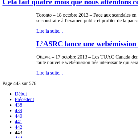
Cela fait quatre mois que nous attendons 
Toronto – 18
octobre
2013 – Face aux
scandales
en 
se
soustraire
à
l’examen
public et
profiter
de la paus
Lire la suite...
L’ASRC lance une webémission su
Ottawa – 17
octobre
2013 – Les
TUAC
Canada
de
toute
nouvelle
webémission
très
intéressante
qui ser
Lire la suite...
Page 443 sur 576
Début
Précédent
438
439
440
441
442
443