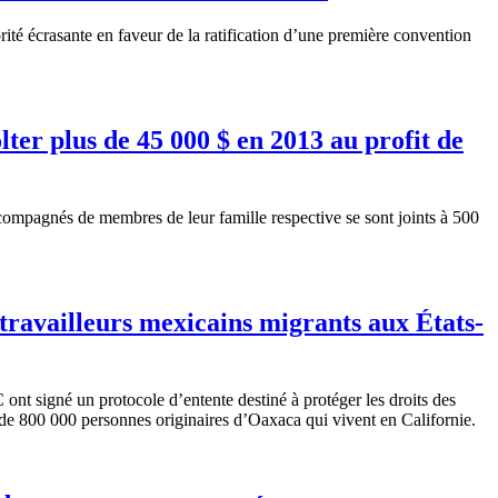
rité
écrasante
en
faveur
de la ratification
d’une
première
convention
olter plus de 45 000 $ en 2013 au profit de
mpagnés de membres de leur famille respective se sont joints à 500
 travailleurs mexicains migrants aux États-
C
ont
signé
un
protocole
d’entente
destiné
à
protéger
les
droits
des
 de 800 000
personnes
originaires
d’Oaxaca
qui
vivent
en
Californie
.