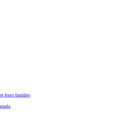
t leurs families
anada