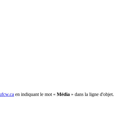
fcw.ca
en indiquant le mot «
Média
» dans la ligne d'objet.