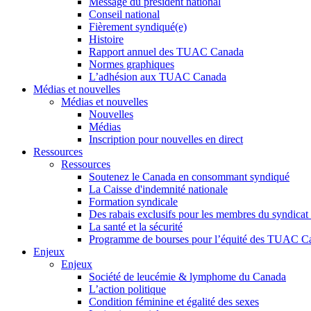
Message du président national
Conseil national
Fièrement syndiqué(e)
Histoire
Rapport annuel des TUAC Canada
Normes graphiques
L’adhésion aux TUAC Canada
Médias et nouvelles
Médias et nouvelles
Nouvelles
Médias
Inscription pour nouvelles en direct
Ressources
Ressources
Soutenez le Canada en consommant syndiqué
La Caisse d'indemnité nationale
Formation syndicale
Des rabais exclusifs pour les membres du syndicat e
La santé et la sécurité
Programme de bourses pour l’équité des TUAC C
Enjeux
Enjeux
Société de leucémie & lymphome du Canada
L’action politique
Condition féminine et égalité des sexes