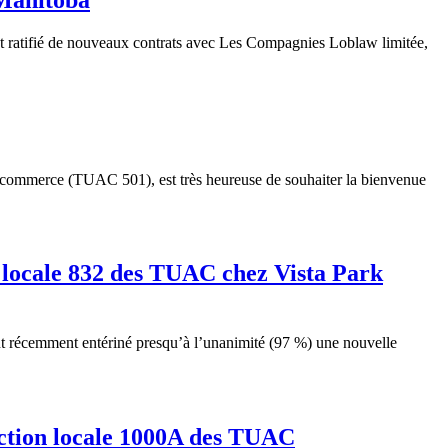
t
ratifié
de nouveaux
contrats
avec
Les
Compagnies
Loblaw
limitée
,
 commerce (
TUAC
501),
est
très
heureuse
de
souhaiter
la
bienvenue
on locale 832 des TUAC chez Vista Park
t
récemment
entériné
presqu’à
l’unanimité
(97 %)
une
nouvelle
section locale 1000A des TUAC