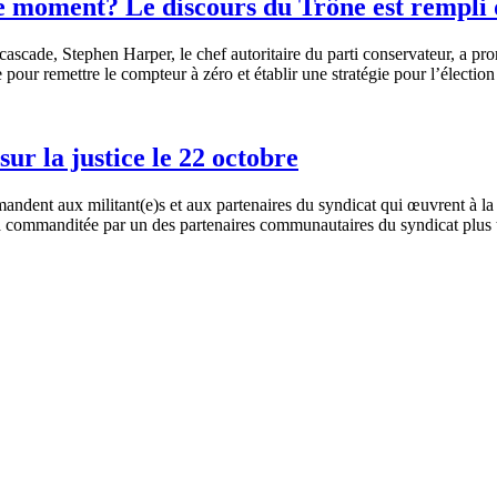
ce moment? Le discours du Trône est rempl
cascade, Stephen Harper, le chef
autoritaire
du
parti
conservateur
, a
pro
e pour
remettre
le
compteur
à
zéro
et
établir
une
stratégie
pour
l’élection
r la justice le 22 octobre
mandent
aux militant(e)s et aux
partenaires
du
syndicat
qui
œuvrent
à
la
a
commanditée
par un des
partenaires
communautaires
du
syndicat
plus