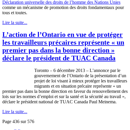
Déclaration
universelle
des
droits
de
l’homme
des Nations
Unies
comme
un
mécanisme
de promotion des
droits
fondamentaux
pour
tous
et
toutes
.
Lire la suite...
L’action de l’Ontario en vue de protéger
les travailleurs précaires représente « un
premier pas dans la bonne direction »
déclare le président de TUAC Canada
Toronto – 6
décembre
2013 –
L’annonce
par le
gouvernement
de
l’Ontario
de la
présentation
d’un
projet
de
loi
visant
à
mieux
protéger
les
travailleurs
migrants et en situation
précaire
représente
« un
premier pas
dans
la
bonne
direction en
faveur
du
renouvellement
des
lois
sur
les
normes
d’emploi
et
sur
la
santé
et la
sécurité
au travail »,
déclare
le
président
national de
TUAC
Canada Paul
Meinema
.
Lire la suite...
Page 436 sur 576