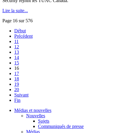
Security rejoint les TUAC Canada.
Lire la suite...
Page 16 sur 576
Début
Précédent
11
12
13
14
15
16
17
18
19
20
Suivant
Fin
Médias et nouvelles
Nouvelles
Sujets
Communiqués de presse
Médias