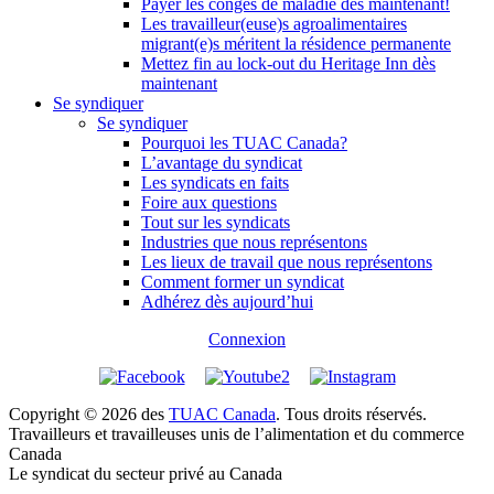
Payer les congés de maladie dès maintenant!
Les travailleur(euse)s agroalimentaires
migrant(e)s méritent la résidence permanente
Mettez fin au lock-out du Heritage Inn dès
maintenant
Se syndiquer
Se syndiquer
Pourquoi les TUAC Canada?
L’avantage du syndicat
Les syndicats en faits
Foire aux questions
Tout sur les syndicats
Industries que nous représentons
Les lieux de travail que nous représentons
Comment former un syndicat
Adhérez dès aujourd’hui
Connexion
Copyright © 2026 des
TUAC Canada
. Tous droits réservés.
Travailleurs et travailleuses unis de l’alimentation et du commerce
Canada
Le syndicat du secteur privé au Canada