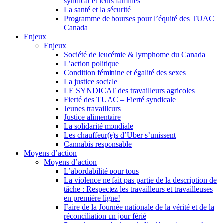
syndicat et leurs families
La santé et la sécurité
Programme de bourses pour l’équité des TUAC
Canada
Enjeux
Enjeux
Société de leucémie & lymphome du Canada
L’action politique
Condition féminine et égalité des sexes
La justice sociale
LE SYNDICAT des travailleurs agricoles
Fierté des TUAC – Fierté syndicale
Jeunes travailleurs
Justice alimentaire
La solidarité mondiale
Les chauffeur(e)s d’Uber s’unissent
Cannabis responsable
Moyens d’action
Moyens d’action
L’abordabilité pour tous
La violence ne fait pas partie de la description de
tâche : Respectez les travailleurs et travailleuses
en première ligne!
Faire de la Journée nationale de la vérité et de la
réconciliation un jour férié