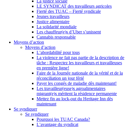
La justice sociale
LE SYNDICAT des travailleurs agricoles
Fierté des TUAC – Fierté syndicale
Jeunes travailleurs
Justice alimentaire
La solidarité mondiale
Les chauffeur(e)s d’Uber s’unissent
Cannabis responsable
Moyens d’action
Moyens d’action
L’abordabilité pour tous
La violence ne fait pas partie de la description de
tâche : Respectez les travailleurs et travailleuses
en première ligne!
Faire de la Journée nationale de la vérité et de la
réconciliation un jour férié
Payer les congés de maladie dès maintenant!
Les travailleur(euse)s agroalimentaires
migrant(e)s méritent la résidence permanente
Mettez fin au lock-out du Heritage Inn dès
maintenant
Se syndiquer
Se syndiquer
Pourquoi les TUAC Canada?
L’avantage du syndicat