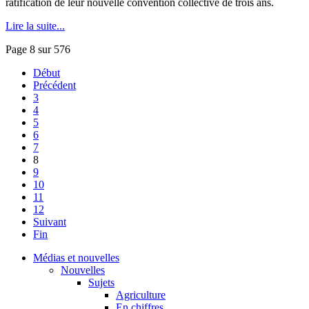
ratification de leur nouvelle convention collective de trois ans.
Lire la suite...
Page 8 sur 576
Début
Précédent
3
4
5
6
7
8
9
10
11
12
Suivant
Fin
Médias et nouvelles
Nouvelles
Sujets
Agriculture
En chiffres