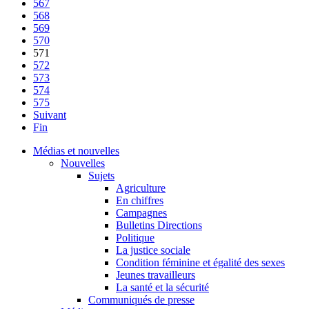
567
568
569
570
571
572
573
574
575
Suivant
Fin
Médias et nouvelles
Nouvelles
Sujets
Agriculture
En chiffres
Campagnes
Bulletins Directions
Politique
La justice sociale
Condition féminine et égalité des sexes
Jeunes travailleurs
La santé et la sécurité
Communiqués de presse