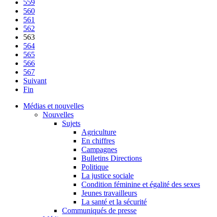
559
560
561
562
563
564
565
566
567
Suivant
Fin
Médias et nouvelles
Nouvelles
Sujets
Agriculture
En chiffres
Campagnes
Bulletins Directions
Politique
La justice sociale
Condition féminine et égalité des sexes
Jeunes travailleurs
La santé et la sécurité
Communiqués de presse