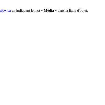
fcw.ca
en indiquant le mot «
Média
» dans la ligne d'objet.