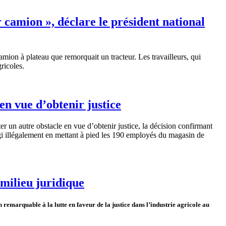
r camion », déclare le président national
amion
à
plateau
que
remorquait
un
tracteur
.
Les
travailleurs
, qui
gricoles
.
n vue d’obtenir justice
un autre obstacle en vue d’obtenir justice, la décision confirmant
agi illégalement en mettant à pied les 190 employés du magasin de
 milieu juridique
n
remarquable
à
la
lutte
en
faveur
de la justice
dans
l’industrie
agricole
au