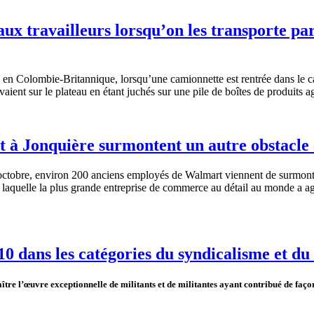
aux travailleurs lorsqu’on les transporte pa
, en
Colombie-Britannique
,
lorsqu’une
camionnette
est
rentrée
dans
le
c
vaient
sur
le
plateau en
étant
juchés
sur
une
pile de
boîtes
de
produits
a
 à Jonquière surmontent un autre obstacle e
tobre, environ 200 anciens employés de Walmart viennent de surmonter 
on laquelle la plus grande entreprise de commerce au détail au monde a 
10 dans les catégories du syndicalisme et du
ître
l’œuvre
exceptionnelle
de militants et de
militantes
ayant
contribué
de
faço