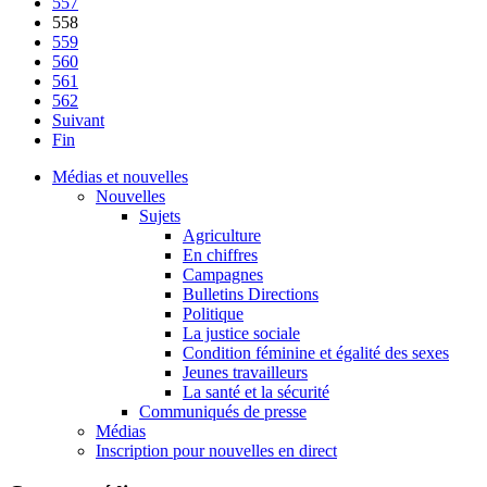
557
558
559
560
561
562
Suivant
Fin
Médias et nouvelles
Nouvelles
Sujets
Agriculture
En chiffres
Campagnes
Bulletins Directions
Politique
La justice sociale
Condition féminine et égalité des sexes
Jeunes travailleurs
La santé et la sécurité
Communiqués de presse
Médias
Inscription pour nouvelles en direct