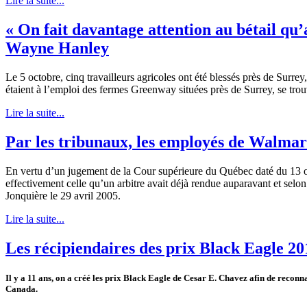
Lire la suite...
« On fait davantage attention au bétail qu’
Wayne Hanley
Le 5
octobre
,
cinq
travailleurs
agricoles
ont
été
blessés
près
de Surrey
étaient
à
l’emploi
des
fermes
Greenway
situées
près
de Surrey, se
trou
Lire la suite...
Par les tribunaux, les employés de Walmart
En vertu d’un jugement de la Cour supérieure du Québec daté du 13 oc
effectivement celle qu’un arbitre avait déjà rendue auparavant et sel
Jonquière le 29 avril 2005.
Lire la suite...
Les récipiendaires des prix Black Eagle 20
Il
y
a 11
ans
, on a
créé
les
prix Black Eagle de Cesar E.
Chavez
afin
de
reconna
Canada.