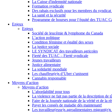
La Caisse d'indemnité nationale
Formation syndicale
Des rabais exclusifs pour les membres du syndicat e
La santé et la sécurité
Programme de bourses pour l’équité des TUAC C
Enjeux
Enjeux
Société de leucémie & lymphome du Canada
L’action politique
Condition féminine et égalité des sexes
La justice sociale
LE SYNDICAT des travailleurs agricoles
Fierté des TUAC – Fierté syndicale
Jeunes travailleurs
Justice alimentaire
La solidarité mondiale
Les chauffeur(e)s d’Uber s’unissent
Cannabis responsable
Moyens d’action
Moyens d’action
L’abordabilité pour tous
La violence ne fait pas partie de la description de t
Faire de la Journée nationale de la vérité et de la ré
Payer les congés de maladie dès maintenant!
Les travailleur(euse)s agroalimentaires migrant(e)s