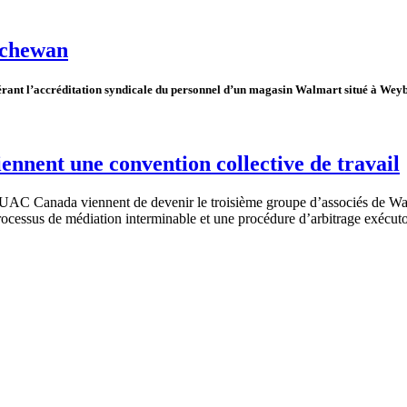
tchewan
érant
l’accréditation
syndicale
du personnel
d’un
magasin
Walmart
situé
à
Weyb
nnent une convention collective de travail
AC Canada viennent de devenir le troisième groupe d’associés de Walma
processus de médiation interminable et une procédure d’arbitrage exécuto