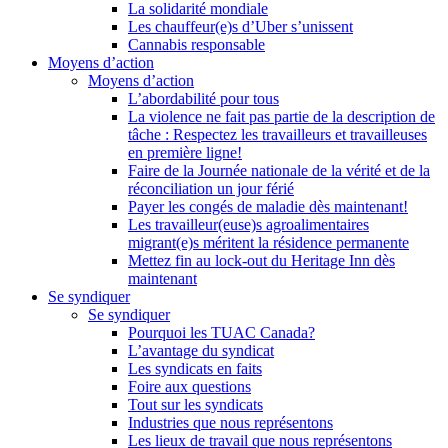
La solidarité mondiale
Les chauffeur(e)s d’Uber s’unissent
Cannabis responsable
Moyens d’action
Moyens d’action
L’abordabilité pour tous
La violence ne fait pas partie de la description de
tâche : Respectez les travailleurs et travailleuses
en première ligne!
Faire de la Journée nationale de la vérité et de la
réconciliation un jour férié
Payer les congés de maladie dès maintenant!
Les travailleur(euse)s agroalimentaires
migrant(e)s méritent la résidence permanente
Mettez fin au lock-out du Heritage Inn dès
maintenant
Se syndiquer
Se syndiquer
Pourquoi les TUAC Canada?
L’avantage du syndicat
Les syndicats en faits
Foire aux questions
Tout sur les syndicats
Industries que nous représentons
Les lieux de travail que nous représentons