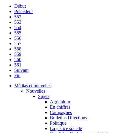
Début
Précédent
552
553
554
555
556
557
558
559
560
561
Suivant
Fin
Médias et nouvelles
Nouvelles
Sujets
Agriculture
En chiffres
Campagnes
Bulletins Directions
Politique
La justice sociale