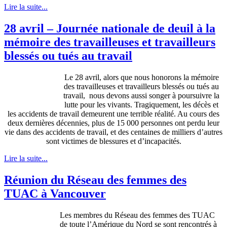
Lire la suite...
28 avril – Journée nationale de deuil à la
mémoire des travailleuses et travailleurs
blessés ou tués au travail
Le 28
avril
,
alors
que
nous
honorons
la
mémoire
des
travailleuses
et
travailleurs
blessés
ou
tués
au
travail,
nous
devons
aussi
songer
à
poursuivre
la
lutte
pour les
vivants
.
Tragiquement
, les
décès
et
les accidents de travail
demeurent
une
terrible
réalité
. Au
cours
des
deux
dernières
décennies
, plus de 15 000
personnes
ont
perdu
leur
vie
dans
des accidents de travail, et des
centaines
de
milliers
d’autres
sont
victimes
de
blessures
et
d’incapacités
.
Lire la suite...
Réunion du Réseau des femmes des
TUAC à Vancouver
Les
membres
du
Réseau
des femmes des
TUAC
de
toute
l’Amérique
du
Nord
se
sont
rencontrés
à