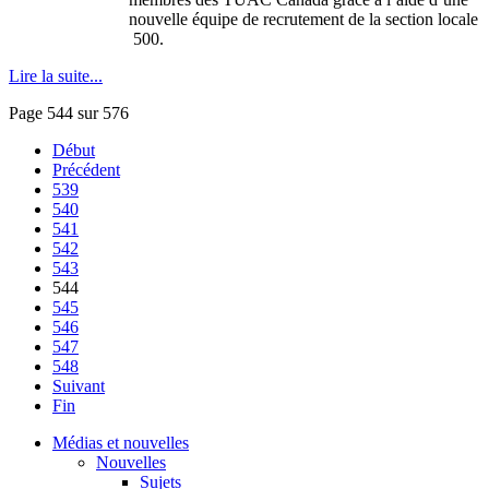
nouvelle équipe de recrutement de la section locale
500.
Lire la suite...
Page 544 sur 576
Début
Précédent
539
540
541
542
543
544
545
546
547
548
Suivant
Fin
Médias et nouvelles
Nouvelles
Sujets