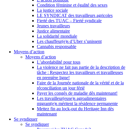
Condition féminine et égalité des sexes
La justice sociale
LE SYNDICAT des travailleurs agricoles
Fierté des TUAC – Fierté syndicale
Jeunes travailleurs
Justice alimentaire
La solidarité mondiale
Les chauffeur(e)s d’Uber s’unissent
Cannabis responsable
Moyens d’action
Moyens d’action
L’abordabilité pour tous
La violence ne fait pas partie de la description de
tâche : Respectez les travailleurs et travailleuses
en première ligne!
Faire de la Journée nationale de la vérité et de la
réconciliation un jour férié
Payer les congés de maladie dès maintenant!
Les travailleur(euse)s agroalimentaires
migrant(e)s méritent la résidence permanente
Mettez fin au lock-out du Heritage Inn dès
maintenant
Se syndiquer
Se syndiquer