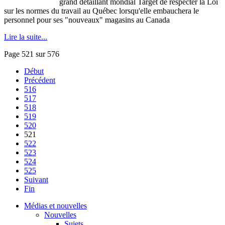
grand
détaillant
mondial
Target de respecter la
Loi
sur
les
normes
du travail au
Québec
lorsqu'elle
embauchera
le
personnel pour
ses
"nouveaux"
magasins
au Canada
Lire la suite...
Page 521 sur 576
Début
Précédent
516
517
518
519
520
521
522
523
524
525
Suivant
Fin
Médias et nouvelles
Nouvelles
Sujets