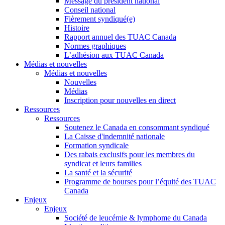
Message du président national
Conseil national
Fièrement syndiqué(e)
Histoire
Rapport annuel des TUAC Canada
Normes graphiques
L’adhésion aux TUAC Canada
Médias et nouvelles
Médias et nouvelles
Nouvelles
Médias
Inscription pour nouvelles en direct
Ressources
Ressources
Soutenez le Canada en consommant syndiqué
La Caisse d'indemnité nationale
Formation syndicale
Des rabais exclusifs pour les membres du
syndicat et leurs families
La santé et la sécurité
Programme de bourses pour l’équité des TUAC
Canada
Enjeux
Enjeux
Société de leucémie & lymphome du Canada