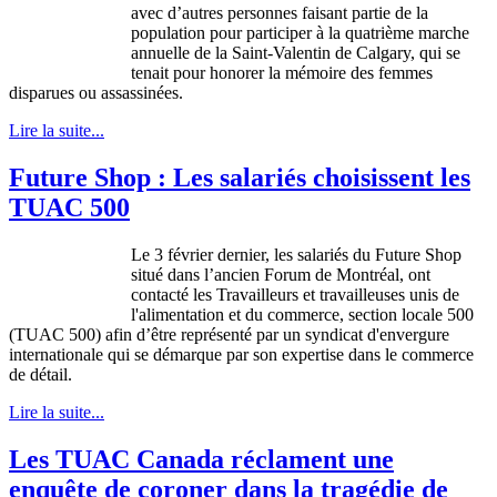
avec
d’autres
personnes
faisant
partie
de la
population pour
participer
à
la
quatrième
marche
annuelle
de la
Saint-Valentin
de Calgary, qui se
tenait
pour honorer la
mémoire
des femmes
disparues
ou
assassinées
.
Lire la suite...
Future Shop : Les salariés choisissent les
TUAC 500
Le 3
février
dernier, les
salariés
du Future Shop
situé
dans
l’ancien
Forum de
Montréal
,
ont
contacté
les
Travailleurs
et
travailleuses
unis
de
l'alimentation
et du commerce, section locale 500
(
TUAC
500)
afin
d’être
représenté
par un
syndicat
d'envergure
internationale
qui se
démarque
par son expertise
dans
le commerce
de
détail
.
Lire la suite...
Les TUAC Canada réclament une
enquête de coroner dans la tragédie de