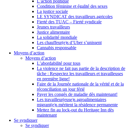
L’action politique
Condition féminine et égalité des sexes
La justice sociale
LE SYNDICAT des travailleurs agricoles
Fierté des TUAC – Fierté syndicale
Jeunes travailleurs
Justice alimentaire
La solidarité mondiale
Les chauffeur(e)s d’Uber s’unissent
Cannabis responsable
Moyens d’action
Moyens d’action
L’abordabilité pour tous
La violence ne fait pas partie de la description de
tâche : Respectez les travailleurs et travailleuses
en première ligne!
Faire de la Journée nationale de la vérité et de la
réconciliation un jour férié
Payer les congés de maladie dès maintenant!
Les travailleur(euse)s agroalimentaires
migrant(e)s méritent la résidence permanente
Mettez fin au lock-out du Heritage Inn dès
maintenant
Se syndiquer
Se syndiquer