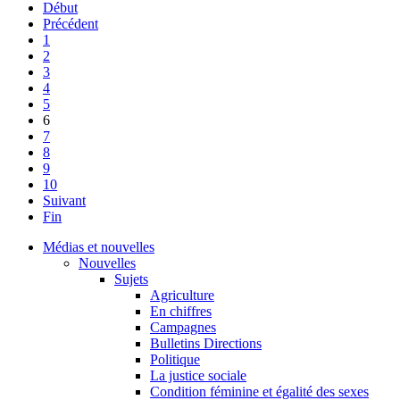
Début
Précédent
1
2
3
4
5
6
7
8
9
10
Suivant
Fin
Médias et nouvelles
Nouvelles
Sujets
Agriculture
En chiffres
Campagnes
Bulletins Directions
Politique
La justice sociale
Condition féminine et égalité des sexes