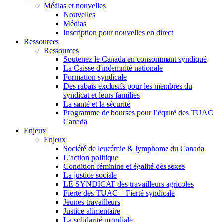
Médias et nouvelles
Nouvelles
Médias
Inscription pour nouvelles en direct
Ressources
Ressources
Soutenez le Canada en consommant syndiqué
La Caisse d'indemnité nationale
Formation syndicale
Des rabais exclusifs pour les membres du
syndicat et leurs families
La santé et la sécurité
Programme de bourses pour l’équité des TUAC
Canada
Enjeux
Enjeux
Société de leucémie & lymphome du Canada
L’action politique
Condition féminine et égalité des sexes
La justice sociale
LE SYNDICAT des travailleurs agricoles
Fierté des TUAC – Fierté syndicale
Jeunes travailleurs
Justice alimentaire
La solidarité mondiale