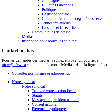
Campagnes
Bulletins Directions
Politique
La justice sociale
Condition féminine et égalité des sexes
Jeunes travailleurs
La santé et la sécurité
Communiqués de presse
Médias
Inscription pour nouvelles en direct
Contact médias
Pour les demandes des médias, veuillez envoyer un courriel à
ufcw@ufcw.ca
en indiquant le mot «
Média
» dans la ligne d'objet.
Consulter nos normes graphiques ici.
Notre syndicat
Notre syndicat
Trouvez votre section locale
Statuts
Message du président national
Conseil national
Fièrement syndiqué(e)