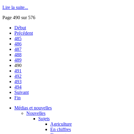
Lire la suite...
Page 490 sur 576
Début
Précédent
485
486
487
488
489
490
491
492
493
494
Suivant
Fin
Médias et nouvelles
Nouvelles
Sujets
Agriculture
En chiffres