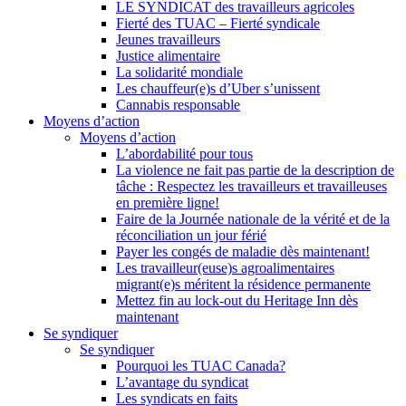
LE SYNDICAT des travailleurs agricoles
Fierté des TUAC – Fierté syndicale
Jeunes travailleurs
Justice alimentaire
La solidarité mondiale
Les chauffeur(e)s d’Uber s’unissent
Cannabis responsable
Moyens d’action
Moyens d’action
L’abordabilité pour tous
La violence ne fait pas partie de la description de
tâche : Respectez les travailleurs et travailleuses
en première ligne!
Faire de la Journée nationale de la vérité et de la
réconciliation un jour férié
Payer les congés de maladie dès maintenant!
Les travailleur(euse)s agroalimentaires
migrant(e)s méritent la résidence permanente
Mettez fin au lock-out du Heritage Inn dès
maintenant
Se syndiquer
Se syndiquer
Pourquoi les TUAC Canada?
L’avantage du syndicat
Les syndicats en faits