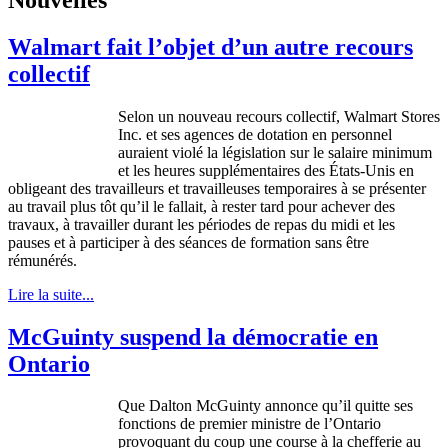
Walmart fait l’objet d’un autre recours
collectif
Selon
un nouveau
recours
collectif
, Walmart Stores
Inc. et
ses
agences
de
dotation
en personnel
auraient
violé
la
législation
sur
le
salaire
minimum
et les
heures
supplémentaires
des
États-Unis
en
obligeant
des
travailleurs
et
travailleuses
temporaires
à
se
présenter
au travail plus
tôt
qu’il
le
fallait
,
à
rester
tard
pour
achever
des
travaux
,
à
travailler
durant
les
périodes
de
repas
du midi et les
pauses et
à
participer
à
des
séances
de formation sans
être
rémunérés
.
Lire la suite...
McGuinty suspend la démocratie en
Ontario
Que
Dalton
McGuinty
annonce
qu’il
quitte
ses
fonctions
de premier
ministre
de
l’Ontario
provoquant
du coup
une
course
à
la
chefferie
au