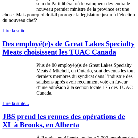
sein
du
Parti
libéral
où
le
vainqueur
deviendra
le
nouveau premier
ministre
de la province
est
une
chose.
Mais
pourquoi
doit-il
proroger
la
législature
jusqu’à
l’élection
du nouveau chef?
Lire la suite...
Des employé(e)s de Great Lakes Specialty
Meats choisissent les TUAC Canada
Plus de 80
employé
(e)s de Great Lakes Specialty
Meats
à
Mitchell, en Ontario,
sont
devenus
les tout
derniers
membres
du
syndicat
dans
l’industrie
des
salaisons
après
avoir
récemment
voté
en
faveur
d’une
adhésion
à
la section locale 175 des
TUAC
Canada.
Lire la suite...
JBS prend les rennes des opérations de
XL à Brooks, en Alberta
À
Brooks, en Alberta,
quelque
2 000
membres
des