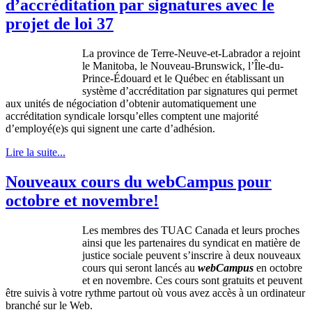
d’accréditation par signatures avec le
projet de loi 37
La province de
Terre-Neuve-et-Labrador
a
rejoint
le Manitoba, le Nouveau-Brunswick,
l’Île-du-
Prince-Édouard
et le
Québec
en
établissant
un
système
d’accréditation
par signatures qui
permet
aux
unités
de
négociation
d’obtenir
automatiquement
une
accréditation
syndicale
lorsqu’elles
comptent
une
majorité
d’employé
(e)s qui
signent
une
carte
d’adhésion
.
Lire la suite...
Nouveaux cours du webCampus pour
octobre et novembre!
Les
membres
des
TUAC
Canada et
leurs
proches
ainsi
que
les
partenaires
du
syndicat
en
matière
de
justice
sociale
peuvent
s’inscrire
à
deux
nouveaux
cours
qui
seront
lancés
au
webCampus
en
octobre
et en
novembre
.
Ces
cours
sont
gratuits
et
peuvent
être
suivis
à
votre
rythme
partout
où
vous
avez
accès
à
un
ordinateur
branché
sur
le Web.