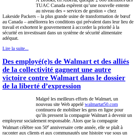
TUAC
Canada
espèrent
qu’une
nouvelle entente
au
niveau
des « services de
gestion
»
chez
Lakeside Packers – la plus
grande
usine
de transformation de
bœuf
au Canada –
améliorera
les conditions qui
prévalent
dans
leur
lieu de
travail et
exhortent
le
gouvernement
à
accorder
la
priorité
à
la
sécurité
en
investissant
dans
un
système
de
sécurité
alimentaire
adéquat
.
Lire la suite...
Des employé(e)s de Walmart et des alliés
de la collectivité gagnent une autre
victoire contre Walmart dans le dossier
de la liberté d’expression
Malgré
les
meilleurs
efforts de Walmart, un
nouveau site Web
appelé
walmartat50.com
continuera
de
mobiliser
les
gens
en
ligne
pour
qu’ils
pressent
la
compagnie
Walmart
à
devenir
un
employeur
socialement
responsable
.
Alors
que
la
compagnie
e
Walmart
célèbre
son
50
anniversaire
cette
année
,
elle
se
plaît
à
raconter
aux clients et aux
communautés
une
histoire
vue
sous
un