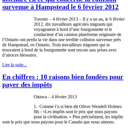
survenue à Hampstead le 6 février 2012
Toronto – 4
février
2013 – Il y a un an, le 6
février
2012,
dix
travailleurs
agricoles
migrants qui
voyageaient
à
bord
d’une
fourgonnette
et le
conducteur
d’un
camion
plateforme
originaire
de
l’Ontario
ont
perdu
la vie
dans
une
terrible collision
survenue
près
de
Hampstead
, en Ontario.
Trois
travailleurs
migrants qui se
trouvaient
à
bord
de la
fourgonnette
sont
encore aux prises
avec
d’atroces
blessures
.
Lire la suite...
En chiffres : 10 raisons bien fondées pour
payer des impôts
Ottawa – 4
février
2013
1.
Comme
l’a
si
bien
dit
Oliver Wendell Holmes
fils
: «Les
impôts
sont
le prix
que
nous
payons
pour la
civilisation
. » Plus
précisément
, les
impôts
sont
le prix
que
nous
payons
pour le Canada
que
nous
aimons
.