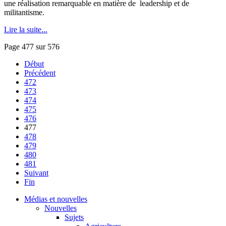
une
réalisation
remarquable
en
matière
de leadership et de
militantisme
.
Lire la suite...
Page 477 sur 576
Début
Précédent
472
473
474
475
476
477
478
479
480
481
Suivant
Fin
Médias et nouvelles
Nouvelles
Sujets