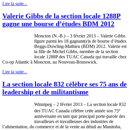
Lire la suite...
Valerie Gibbs de la section locale 1288P
gagne une bourse d’études BDM 2012
Moncton (N.-B.) – 3
février
2013 – Valerie Gibbs
figure
parmi
les 18
gagnant
(e)s de bourse
d’études
Beggs-Dowling-Mathieu
(
BDM
) 2012. Valerie
est
la
fille
de Michel Gibbs,
membre
de la section
locale
1288P
des
TUAC
Canada qui
travaille
chez
Co-op Atlantic
à
Moncton, au Nouveau-Brunswick.
Lire la suite...
La section locale 832 célèbre ses 75 ans de
leadership et de militantisme
Winnipeg – 2
février
2013 – La section locale 832
e
des
TUAC
Canada
célèbre
cette
année
son
75
anniversaire
en
tant
que
principal
porte-parole
des
travailleurs
et
travailleuses
des industries de
l’alimentation
, du commerce et de la
vente
au
détail
au Manitoba,