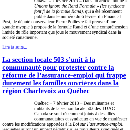
Ottawa – 7
février
2013 –
Dans
un article
intitulé
«
Unions ignore the Rand Formula » (les
syndicats
font
fi
de la
formule
Rand),
qui a
été
récemment
publié
dans
le
numéro
du 6
février
du Financial
Post, le
député
conservateur
Pierre
Poilievre
fait
preuve
d’une
grande
myopie
à
propos
de la
formule
Rand et
d’une
compréhension
limitée
du
rôle
important
que
joue
le
mouvement
syndical
dans
la
société
canadienne
.
Lire la suite...
La section locale 503 s’unit à la
communauté pour protester contre la
réforme de l’assurance-emploi qui frappe
durement les familles ouvrières dans la
région Charlevoix au Québec
Québec
– 7
février
2013 – Des
militantes
et
militants de la section locale 503 des
TUAC
Canada se
sont
récemment
joints
à
des
alliés
communautaires
et
syndicaux
en
vue
de
manifester
contre
les modifications
apportées
à
la
Loi
sur
l’assurance-emploi
,
lesquelles
auront
un impact
négatif
sur
les
travailleurs
syndiqués
et