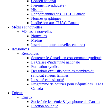
Conseil national
Fièrement syndiqué(e)
Histoire
Rapport annuel des TUAC Canada
Normes graphiques
L’adhésion aux TUAC Canada
Médias et nouvelles
Médias et nouvelles
Nouvelles
Médias
Inscription pour nouvelles en direct
Ressources
Ressources
Soutenez le Canada en consommant syndiqué
La Caisse d'indemnité nationale
Formation syndicale
Des rabais exclusifs pour les membres du
syndicat et leurs families
La santé et la sécurité
Programme de bourses pour l’équité des TUAC
Canada
Enjeux
Enjeux
Société de leucémie & lymphome du Canada
L’action politique