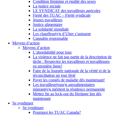
Condition féminine et égalité des sexes
La justice sociale
LE SYNDICAT des travailleurs agricoles
Fierté des TUAC – Fierté syndicale
Jeunes travailleurs
Justice alimentaire
La solidarité mondiale
Les chauffeur(e)s d’Uber s’unissent
Cannabis responsable
Moyens d’action
Moyens d’action
L’abordabilité pour tous
La violence ne fait pas partie de la description de
tâche : Respectez les travailleurs et travailleuses
en première ligne!
Faire de la Journée nationale de la vérité et de la
réconciliation un jour férié
Payer les congés de maladie dès maintenant!
Les travailleur(euse)s agroalimentaires
migrant(e)s méritent la résidence permanente
Mettez fin au lock-out du Heritage Inn dès
maintenant
Se syndiquer
Se syndiquer
Pourquoi les TUAC Canada?