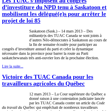
Les TUAC s’imposent au congrès
d’investiture du NPD tenu à Saskatoon et
mobilisent les délégué(e)s pour arrêter le
projet de loi 85
Saskatoon (Sask.) – 14 mars 2013 – Des
militant(e)s des TUAC Canada se sont joints à
d’autres Néo-démocrates à Saskatoon au cours de
la fin de semaine écoulée pour participer au
congrès d’investiture annuel du parti et créer la dynamique
nécessaire dans la province pour barrer la route au Parti
saskatchewanais très anti-ouvrier lors de la prochaine élection.
Lire la suite...
Victoire des TUAC Canada pour les
travailleurs agricoles du Québec
12 mars 2013 – La
Cour
supérieure
du
Québec
a
donné
raison
à
une
contestation
judiciaire
lancée
par les
TUAC
Canada
contre
un article du
Code
du travail du
Québec
qui
empêchait
de
nombreux
travailleurs