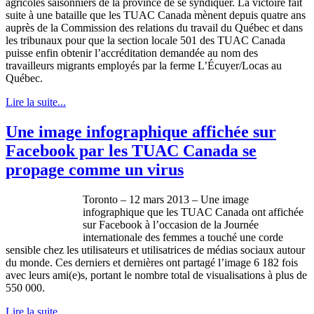
agricoles
saisonniers
de la province de se
syndiquer
. La
victoire
fait
suite
à
une
bataille
que
les
TUAC
Canada
mènent
depuis
quatre
ans
auprès
de la Commission des relations du travail du
Québec
et
dans
les
tribunaux
pour
que
la section locale 501 des
TUAC
Canada
puisse
enfin
obtenir
l’accréditation
demandée
au nom des
travailleurs
migrants
employés
par la
ferme
L’Écuyer
/
Locas
au
Québec
.
Lire la suite...
Une image infographique affichée sur
Facebook par les TUAC Canada se
propage comme un virus
Toronto – 12 mars 2013 –
Une
image
infographique
que
les
TUAC
Canada
ont
affichée
sur
Facebook
à
l’occasion
de la
Journée
internationale
des femmes a
touché
une
corde
sensible
chez
les
utilisateurs
et
utilisatrices
de
médias
sociaux
autour
du
monde
.
Ces
derniers
et
dernières
ont
partagé
l’image
6 182
fois
avec
leurs
ami
(e)s,
portant
le
nombre
total de
visualisations
à
plus de
550 000.
Lire la suite...