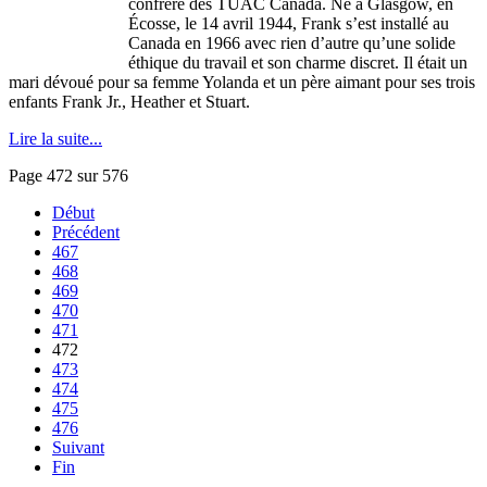
confrère
des
TUAC
Canada.
Né
à
Glasgow, en
Écosse
, le 14
avril
1944, Frank
s’est
installé
au
Canada en 1966
avec
rien
d’autre
qu’une
solide
éthique
du travail et son
charme
discret
. Il
était
un
mari
dévoué
pour
sa
femme Yolanda et un
père
aimant
pour
ses
trois
enfants
Frank
Jr
., Heather et Stuart.
Lire la suite...
Page 472 sur 576
Début
Précédent
467
468
469
470
471
472
473
474
475
476
Suivant
Fin