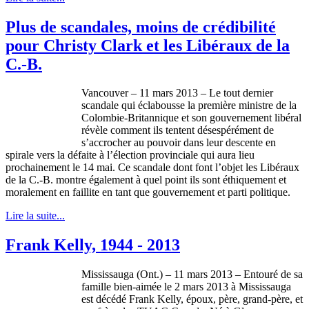
Plus de scandales, moins de crédibilité
pour Christy Clark et les Libéraux de la
C.-B.
Vancouver – 11 mars 2013 – Le tout dernier
scandale
qui
éclabousse
la
première
ministre
de la
Colombie-Britannique
et son
gouvernement
libéral
révèle
comment
ils
tentent
désespérément
de
s’accrocher
au
pouvoir
dans
leur
descente
en
spirale
vers
la
défaite
à
l’élection
provinciale
qui aura lieu
prochainement
le 14
mai
.
Ce
scandale
dont
font
l’objet
les
Libéraux
de la C.-B.
montre
également
à
quel
point
ils
sont
éthiquement
et
moralement
en
faillite
en
tant
que
gouvernement
et
parti
politique
.
Lire la suite...
Frank Kelly, 1944 - 2013
Mississauga (Ont.) – 11 mars 2013 –
Entouré
de
sa
famille
bien-aimée
le 2 mars 2013
à
Mississauga
est
décédé
Frank Kelly,
époux
,
père
,
grand-père
, et