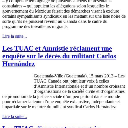
– y
compris
le
témoignage
de
plusieurs
anciens
représentants
consulaires
– qui
appuient
les
allégations
selon
lesquelles
le
gouvernement
du
Mexique
faisait
des
démarches
visant
à
exclure
certains
sympathisants
syndicaux
en les
mettant
sur
une
liste
noire de
sorte
qu’ils
ne
puissent
revenir
au Canada
dans
le cadre du
programme
des
travailleurs
migrants.
Lire la suite...
Les TUAC et Amnistie réclament une
enquête sur le décès du militant Carlos
Hernández
Guatemala-Ville (Guatemala), 15 mars 2013 – Les
TUAC Canada ont joint leur voix à celles
d’Amnistie Internationale et d’un nombre croissant
d’organisations de la société civile et d’organismes
de promotion de la justice sociale d’un peu partout dans le monde
pour réclamer la tenue d’une enquête exhaustive, indépendante et
impartiale sur le meurtre du militant syndical Carlos Hernández.
Lire la suite...