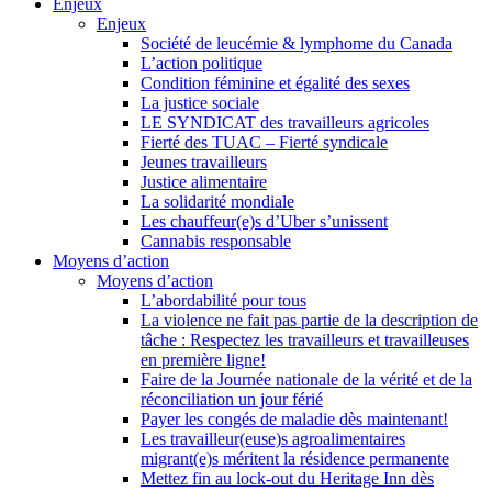
Enjeux
Enjeux
Société de leucémie & lymphome du Canada
L’action politique
Condition féminine et égalité des sexes
La justice sociale
LE SYNDICAT des travailleurs agricoles
Fierté des TUAC – Fierté syndicale
Jeunes travailleurs
Justice alimentaire
La solidarité mondiale
Les chauffeur(e)s d’Uber s’unissent
Cannabis responsable
Moyens d’action
Moyens d’action
L’abordabilité pour tous
La violence ne fait pas partie de la description de
tâche : Respectez les travailleurs et travailleuses
en première ligne!
Faire de la Journée nationale de la vérité et de la
réconciliation un jour férié
Payer les congés de maladie dès maintenant!
Les travailleur(euse)s agroalimentaires
migrant(e)s méritent la résidence permanente
Mettez fin au lock-out du Heritage Inn dès