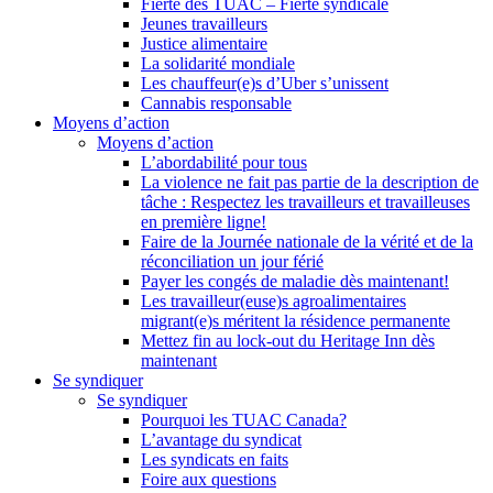
Fierté des TUAC – Fierté syndicale
Jeunes travailleurs
Justice alimentaire
La solidarité mondiale
Les chauffeur(e)s d’Uber s’unissent
Cannabis responsable
Moyens d’action
Moyens d’action
L’abordabilité pour tous
La violence ne fait pas partie de la description de
tâche : Respectez les travailleurs et travailleuses
en première ligne!
Faire de la Journée nationale de la vérité et de la
réconciliation un jour férié
Payer les congés de maladie dès maintenant!
Les travailleur(euse)s agroalimentaires
migrant(e)s méritent la résidence permanente
Mettez fin au lock-out du Heritage Inn dès
maintenant
Se syndiquer
Se syndiquer
Pourquoi les TUAC Canada?
L’avantage du syndicat
Les syndicats en faits
Foire aux questions