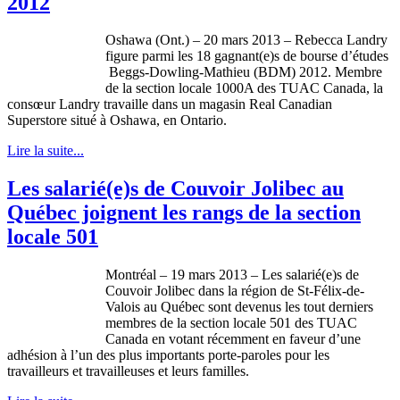
2012
Oshawa (Ont.) – 20 mars 2013 – Rebecca Landry
figure
parmi
les 18
gagnant
(e)s de bourse
d’études
Beggs-Dowling-Mathieu
(
BDM
) 2012.
Membre
de la section locale
1000A
des
TUAC
Canada, la
consœur
Landry
travaille
dans
un
magasin
Real Canadian
Superstore
situé
à
Oshawa, en Ontario.
Lire la suite...
Les salarié(e)s de Couvoir Jolibec au
Québec joignent les rangs de la section
locale 501
Montréal
– 19 mars 2013 – Les
salarié
(e)s de
Couvoir
Jolibec
dans
la
région
de
St-Félix-de-
Valois
au
Québec
sont
devenus
les tout
derniers
membres
de la section locale 501 des
TUAC
Canada en
votant
récemment
en
faveur
d’une
adhésion
à
l’un
des plus
importants
porte-paroles
pour les
travailleurs
et
travailleuses
et
leurs
familles
.