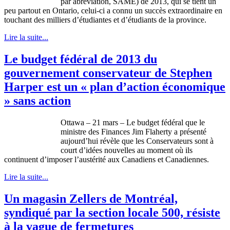
par abréviation, SAME) de 2013, qui se tient un
peu partout en Ontario, celui-ci a connu un succès extraordinaire en
touchant des milliers d’étudiantes et d’étudiants de la province.
Lire la suite...
Le budget fédéral de 2013 du
gouvernement conservateur de Stephen
Harper est un « plan d’action économique
» sans action
Ottawa – 21 mars – Le budget
fédéral
que
le
ministre
des Finances Jim Flaherty a
présenté
aujourd’hui
révèle
que
les
Conservateurs
sont
à
court
d’idées
nouvelles
au moment
où
ils
continuent
d’imposer
l’austérité
aux
Canadiens
et
Canadiennes
.
Lire la suite...
Un magasin Zellers de Montréal,
syndiqué par la section locale 500, résiste
à la vague de fermetures