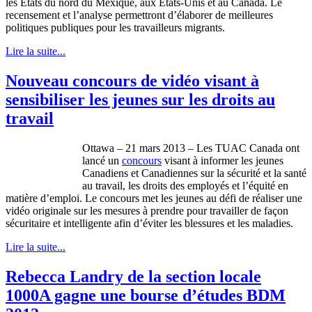
les
États
du
nord
du
Mexique
, aux
États-Unis
et au Canada. Le
recensement
et
l’analyse
permettront
d’élaborer
de
meilleures
politiques
publiques
pour les
travailleurs
migrants.
Lire la suite...
Nouveau concours de vidéo visant à
sensibiliser les jeunes sur les droits au
travail
Ottawa – 21 mars 2013 – Les
TUAC
Canada
ont
lancé
un
concours
visant
à
informer les
jeunes
Canadiens
et
Canadiennes
sur
la
sécurité
et la
santé
au travail, les
droits
des
employés
et
l’équité
en
matière
d’emploi
. Le
concours
met les
jeunes
au
défi
de
réaliser
une
vidéo
originale
sur
les
mesures
à
prendre
pour
travailler
de
façon
sécuritaire
et
intelligente
afin
d’éviter
les
blessures
et les maladies.
Lire la suite...
Rebecca Landry de la section locale
1000A gagne une bourse d’études BDM