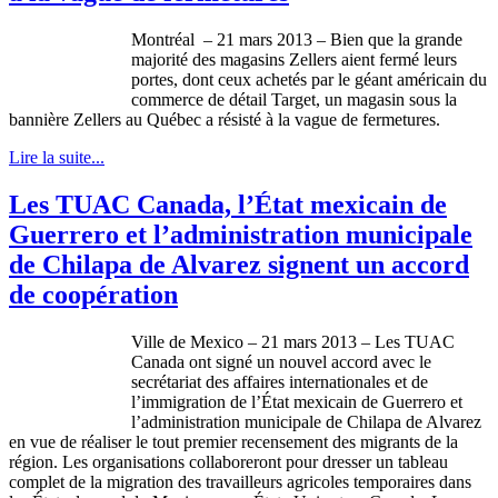
Montréal
– 21 mars 2013 – Bien
que
la
grande
majorité
des
magasins
Zellers
aient
fermé
leurs
portes
,
dont
ceux
achetés
par le
géant
américain
du
commerce de
détail
Target, un
magasin
sous
la
bannière
Zellers
au
Québec
a
résisté
à
la vague de
fermetures
.
Lire la suite...
Les TUAC Canada, l’État mexicain de
Guerrero et l’administration municipale
de Chilapa de Alvarez signent un accord
de coopération
Ville de Mexico – 21 mars 2013 – Les
TUAC
Canada
ont
signé
un
nouvel
accord
avec
le
secrétariat
des affaires
internationales
et de
l’immigration
de
l’État
mexicain
de Guerrero et
l’administration
municipale
de
Chilapa
de Alvarez
en
vue
de
réaliser
le tout premier
recensement
des migrants de la
région
. Les
organisations
collaboreront
pour dresser un tableau
complet
de la migration des
travailleurs
agricoles
temporaires
dans