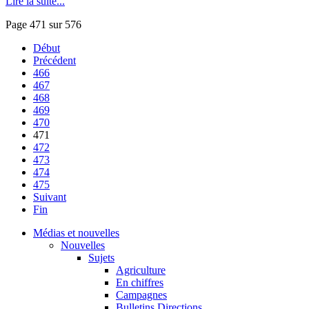
Lire la suite...
Page 471 sur 576
Début
Précédent
466
467
468
469
470
471
472
473
474
475
Suivant
Fin
Médias et nouvelles
Nouvelles
Sujets
Agriculture
En chiffres
Campagnes
Bulletins Directions