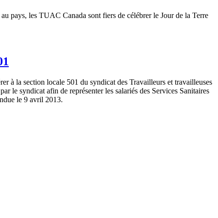
au pays, les
TUAC
Canada
sont
fiers
de
célébrer
le Jour de la Terre
01
rer
à
la section locale 501 du
syndicat
des
Travailleurs
et
travailleuses
par le
syndicat
afin
de
représenter
les
salariés
des Services
Sanitaires
endue
le 9
avril
2013.