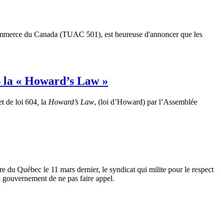
mmerce du Canada (
TUAC
501),
est
heureuse
d'annoncer
que
les
– la « Howard’s Law »
et
de
loi
604
,
la
Howard’s Law
, (
loi
d’Howard
) par
l’Assemblée
re
du
Québec
le 11 mars dernier, le
syndicat
qui
milite
pour le respect
u
gouvernement
de ne pas faire
appel
.