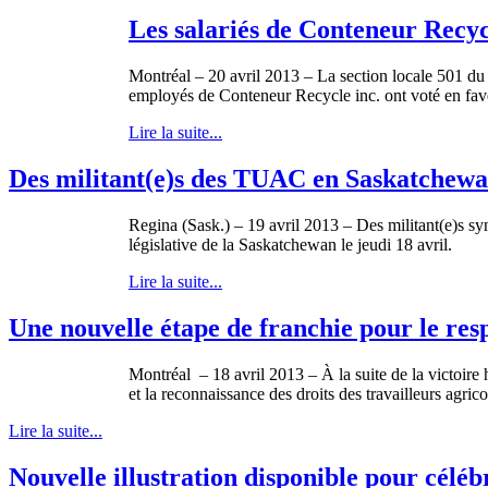
Les salariés de Conteneur Recyc
Montréal
– 20
avril
2013 – La section locale 501 d
employés
de
Conteneur
Recycle
inc
.
ont
voté
en
fav
Lire la suite...
Des militant(e)s des TUAC en Saskatchewan
Regina (Sask.) – 19
avril
2013 – Des militant(e)s
sy
législative
de la Saskatchewan le
jeudi
18
avril
.
Lire la suite...
Une nouvelle étape de franchie pour le resp
Montréal
– 18
avril
2013 –
À
la suite de la
victoire
et la reconnaissance des
droits
des
travailleurs
agrico
Lire la suite...
Nouvelle illustration disponible pour célébr