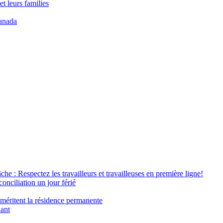
t leurs families
anada
âche : Respectez les travailleurs et travailleuses en première ligne!
conciliation un jour férié
 méritent la résidence permanente
nant