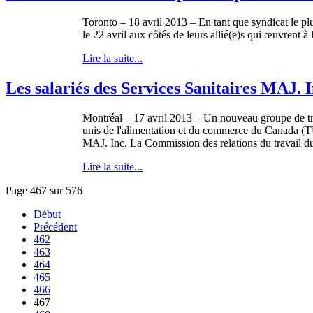
Toronto – 18
avril
2013 – En
tant
que
syndicat
le pl
le 22
avril
aux
côtés
de
leurs
allié
(e)s qui
œuvrent
à
l
Lire la suite...
Les salariés des Services Sanitaires MAJ
Montréal
– 17
avril
2013 – Un nouveau
groupe
de
t
unis
de
l'alimentation
et du commerce du Canada (
T
MAJ
. Inc. La Commission des relations du travail 
Lire la suite...
Page 467 sur 576
Début
Précédent
462
463
464
465
466
467