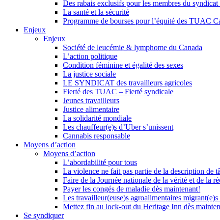
Des rabais exclusifs pour les membres du syndicat e
La santé et la sécurité
Programme de bourses pour l’équité des TUAC C
Enjeux
Enjeux
Société de leucémie & lymphome du Canada
L’action politique
Condition féminine et égalité des sexes
La justice sociale
LE SYNDICAT des travailleurs agricoles
Fierté des TUAC – Fierté syndicale
Jeunes travailleurs
Justice alimentaire
La solidarité mondiale
Les chauffeur(e)s d’Uber s’unissent
Cannabis responsable
Moyens d’action
Moyens d’action
L’abordabilité pour tous
La violence ne fait pas partie de la description de t
Faire de la Journée nationale de la vérité et de la ré
Payer les congés de maladie dès maintenant!
Les travailleur(euse)s agroalimentaires migrant(e)s
Mettez fin au lock-out du Heritage Inn dès mainte
Se syndiquer