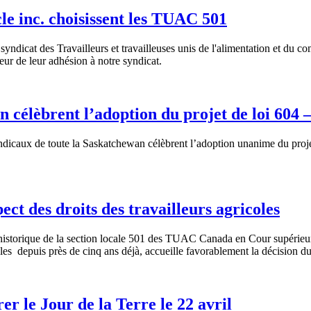
le inc. choisissent les TUAC 501
u
syndicat
des
Travailleurs
et
travailleuses
unis
de
l'alimentation
et du co
eur
de
leur
adhésion
à
notre
syndicat
.
 célèbrent l’adoption du projet de loi 604 
ndicaux
de
toute
la Saskatchewan
célèbrent
l’adoption
unanime
du
proj
ect des droits des travailleurs agricoles
historique
de la section locale 501 des
TUAC
Canada en
Cour
supérieu
les
depuis
près
de
cinq
ans
déjà
,
accueille
favorablement
la
décision
d
er le Jour de la Terre le 22 avril