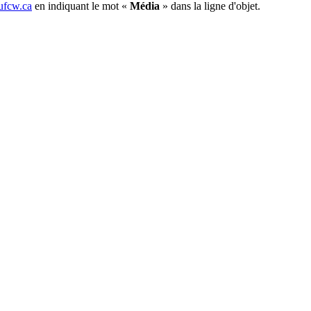
fcw.ca
en indiquant le mot «
Média
» dans la ligne d'objet.