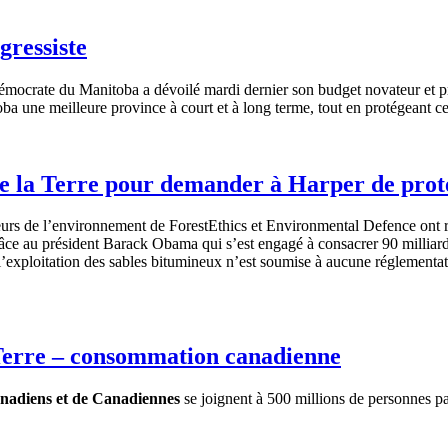
gressiste
émocrate
du Manitoba a
dévoilé
mardi
dernier son budget
novateur
et
p
oba
une
meilleure
province
à
court et
à
long
terme
, tout en
protégeant
c
 de la Terre pour demander à Harper de pro
urs de l’environnement de ForestEthics et Environmental Defence ont rév
e au président Barack Obama qui s’est engagé à consacrer 90 milliards 
exploitation des sables bitumineux n’est soumise à aucune réglementatio
a Terre – consommation canadienne
nadiens
et de
Canadiennes
se
joignent
à
500 millions de
personnes
pa