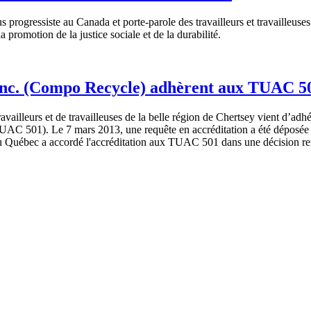
us
progressiste
au Canada et
porte-parole
des
travailleurs
et
travailleuses
a promotion de la justice
sociale
et de la
durabilité
.
. Inc. (Compo Recycle) adhèrent aux TUAC 5
ravailleurs
et de
travailleuses
de la belle
région
de
Chertsey
vient
d’adhé
UAC
501). Le 7 mars 2013,
une
requête
en
accréditation
a
été
déposée
du
Québec
a
accordé
l'accréditation
aux
TUAC
501
dans
une
décision
r