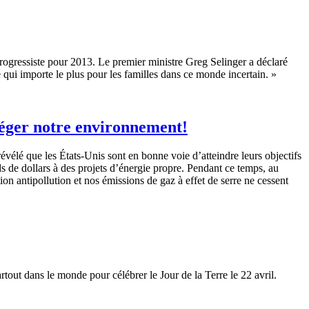
rogressiste
pour 2013. Le premier
ministre
Greg
Selinger
a
déclaré
e
qui
importe
le plus pour les
familles
dans
ce
monde
incertain
. »
téger notre environnement!
élé que les États-Unis sont en bonne voie d’atteindre leurs objectifs
de dollars à des projets d’énergie propre. Pendant ce temps, au
n antipollution et nos émissions de gaz à effet de serre ne cessent
rtout
dans
le
monde
pour
célébrer
le Jour de la Terre le 22
avril
.