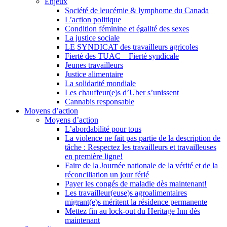
Enjeux
Société de leucémie & lymphome du Canada
L’action politique
Condition féminine et égalité des sexes
La justice sociale
LE SYNDICAT des travailleurs agricoles
Fierté des TUAC – Fierté syndicale
Jeunes travailleurs
Justice alimentaire
La solidarité mondiale
Les chauffeur(e)s d’Uber s’unissent
Cannabis responsable
Moyens d’action
Moyens d’action
L’abordabilité pour tous
La violence ne fait pas partie de la description de
tâche : Respectez les travailleurs et travailleuses
en première ligne!
Faire de la Journée nationale de la vérité et de la
réconciliation un jour férié
Payer les congés de maladie dès maintenant!
Les travailleur(euse)s agroalimentaires
migrant(e)s méritent la résidence permanente
Mettez fin au lock-out du Heritage Inn dès
maintenant