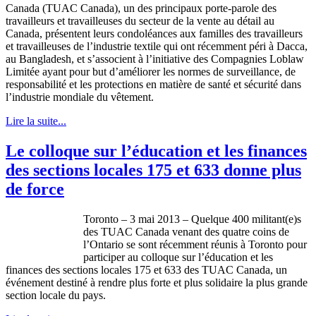
Canada (
TUAC
Canada), un des
principaux
porte-parole
des
travailleurs
et
travailleuses
du
secteur
de la
vente
au
détail
au
Canada,
présentent
leurs
condoléances
aux
familles
des
travailleurs
et
travailleuses
de
l’industrie
textile qui
ont
récemment
péri
à
Dacca,
au Bangladesh, et
s’associent
à
l’initiative
des
Compagnies
Loblaw
Limitée
ayant
pour but
d’améliorer
les
normes
de surveillance, de
responsabilité
et les protections en
matière
de
santé
et
sécurité
dans
l’industrie
mondiale
du
vêtement
.
Lire la suite...
Le colloque sur l’éducation et les finances
des sections locales 175 et 633 donne plus
de force
Toronto – 3
mai
2013 –
Quelque
400 militant(e)s
des
TUAC
Canada
venant
des
quatre
coins de
l’Ontario
se
sont
récemment
réunis
à
Toronto pour
participer
au
colloque
sur
l’éducation
et les
finances des sections locales 175 et 633 des
TUAC
Canada, un
événement
destiné
à
rendre
plus forte et plus
solidaire
la plus
grande
section locale du pays.