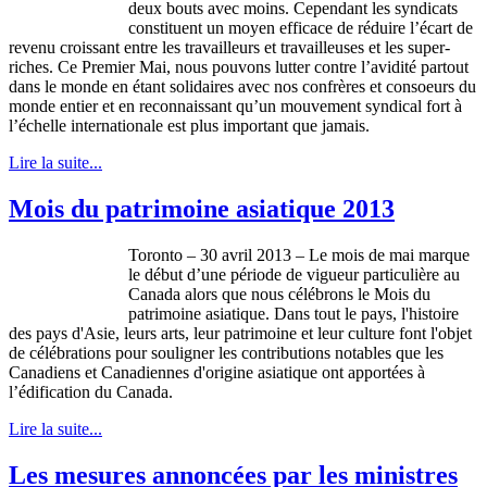
deux
bouts
avec
moins
.
Cependant
les
syndicats
constituent un
moyen
efficace
de
réduire
l’écart
de
revenu
croissant
entre
les
travailleurs
et
travailleuses
et les super-
riches. Ce Premier Mai,
nous
pouvons
lutter
contre
l’avidité
partout
dans
le
monde
en
étant
solidaires
avec
nos
confrères
et
consoeurs
du
monde
entier
et en
reconnaissant
qu’un
mouvement
syndical
fort
à
l’échelle
internationale
est
plus important
que
jamais
.
Lire la suite...
Mois du patrimoine asiatique 2013
Toronto – 30
avril
2013 – Le
mois
de
mai
marque
le
début
d’une
période
de
vigueur
particulière
au
Canada
alors
que
nous
célébrons
le
Mois
du
patrimoine
asiatique
.
Dans
tout le pays,
l'histoire
des pays
d'Asie
,
leurs
arts,
leur
patrimoine
et
leur
culture font
l'objet
de
célébrations
pour
souligner
les contributions notables
que
les
Canadiens
et
Canadiennes
d'origine
asiatique
ont
apportées
à
l’édification
du Canada.
Lire la suite...
Les mesures annoncées par les ministres