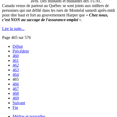
avril. Des militants et militantes des TUAC
Canada venus de partout au Québec se sont joints aux milliers de
personnes qui ont défilé dans les rues de Montréal samedi après-midi
pour dire haut et fort au gouvernement Harper que «
Chez nous,
c’est NON au saccage de l’assurance-emploi
».
Lire la suite...
Page 465 sur 576
Début
Précédent
460
461
462
463
464
465
466
467
468
469
Suivant
Fin
Médias et nouvelles