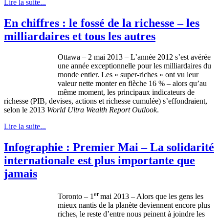
Lire la suite...
En chiffres : le fossé de la richesse – les
milliardaires et tous les autres
Ottawa – 2
mai
2013 –
L’année
2012
s’est
avérée
une
année
exceptionnelle
pour les
milliardaires
du
monde
entier
. Les « super-riches »
ont
vu
leur
valeur
nette
monter
en
flèche
16 % –
alors
qu’au
même
moment, les
principaux
indicateurs
de
richesse
(
PIB
, devises, actions et
richesse
cumulée
)
s’effondraient
,
selon
le 2013
World Ultra Wealth Report Outlook
.
Lire la suite...
Infographie : Premier Mai – La solidarité
internationale est plus importante que
jamais
er
Toronto –
1
mai
2013 –
Alors
que
les
gens
les
mieux
nantis
de la
planète
deviennent
encore plus
riches, le
reste
d’entre
nous
peinent
à
joindre
les