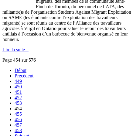
migrants, des membes de la communauté Jane-
Finch de Toronto, du personnel de l’ATA, des
militant(e)s de l’organisation Students Against Migrant Exploitation
ou SAME (les étudiants contre l’exploitation des travailleurs
migrants) se sont réunis au centre de l’Alliance des travailleurs
agricoles à Virgil en Ontario pour saluer le retour des travailleurs
antillais à l’occasion d’un barbecue de bienvenue organisé en leur
honneur.
Lire la suite...
Page 454 sur 576
Début
Précédent
449
450
451
452
453
454
455
456
457
458
Suivant