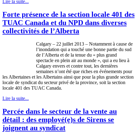
Lire la suite...
Forte présence de la section locale 401 des
TUAC Canada et du NPD dans diverses
collectivités de l’Alberta
Calgary – 22
juillet
2013 –
Notamment
à
cause de
l’inondation
qui a
touché
une
bonne
partie
du
sud
de
l’Alberta
et de la
tenue
du « plus grand
spectacle en
plein
air au
monde
», qui a
eu
lieu
à
Calgary
envers
et
contre
tout, les
dernières
semaines
n’ont
été
que
riches en
événements
pour
les
Albertaines
et les
Albertains
ainsi
que
pour la plus
grande
section
locale de
syndicat
du
secteur
privé
de la province,
soit
la section
locale 401 des
TUAC
Canada.
Lire la suite...
Percée dans le secteur de la vente au
détail : des employé(e)s de Sirens se
joignent au syndicat