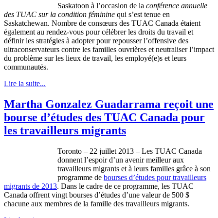
Saskatoon à l’occasion de la
conférence annuelle
des TUAC sur la condition féminine
qui s’est tenue en
Saskatchewan. Nombre de consœurs des TUAC Canada étaient
également au rendez-vous pour célébrer les droits du travail et
définir les stratégies à adopter pour repousser l’offensive des
ultraconservateurs contre les familles ouvrières et neutraliser l’impact
du problème sur les lieux de travail, les employé(e)s et leurs
communautés.
Lire la suite...
Martha Gonzalez Guadarrama reçoit une
bourse d’études des TUAC Canada pour
les travailleurs migrants
Toronto – 22
juillet
2013 – Les
TUAC
Canada
donnent
l’espoir
d’un
avenir
meilleur
aux
travailleurs
migrants et
à
leurs
familles
grâce
à
son
programme
de
bourses
d’études
pour
travailleurs
migrants de 2013
.
Dans
le cadre de
ce
programme
, les
TUAC
Canada
offrent
vingt
bourses
d’études
d’une
valeur
de 500 $
chacune
aux
membres
de la
famille
des
travailleurs
migrants.