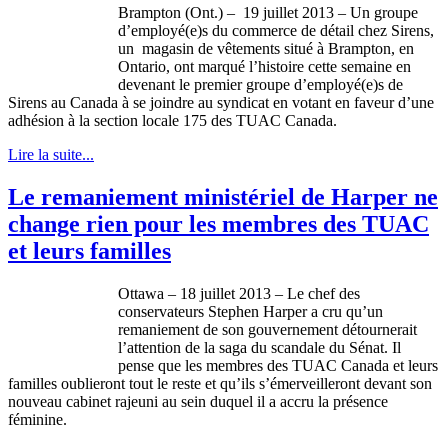
Brampton (Ont.) – 19
juillet
2013 – Un
groupe
d’employé
(e)s du commerce de
détail
chez
Sirens,
un
magasin
de
vêtements
situé
à
Brampton, en
Ontario,
ont
marqué
l’histoire
cette
semaine
en
devenant
le premier
groupe
d’employé
(e)s de
Sirens au Canada
à
se
joindre
au
syndicat
en
votant
en
faveur
d’une
adhésion
à
la section locale 175 des
TUAC
Canada.
Lire la suite...
Le remaniement ministériel de Harper ne
change rien pour les membres des TUAC
et leurs familles
Ottawa – 18
juillet
2013 – Le chef des
conservateurs
Stephen Harper a
cru
qu’un
remaniement
de son
gouvernement
détournerait
l’attention
de la saga du
scandale
du
Sénat
. Il
pense
que
les
membres
des
TUAC
Canada et
leurs
familles
oublieront
tout le
reste
et
qu’ils
s’émerveilleront
devant
son
nouveau cabinet
rajeuni
au
sein
duquel
il
a
accru
la
présence
féminine
.