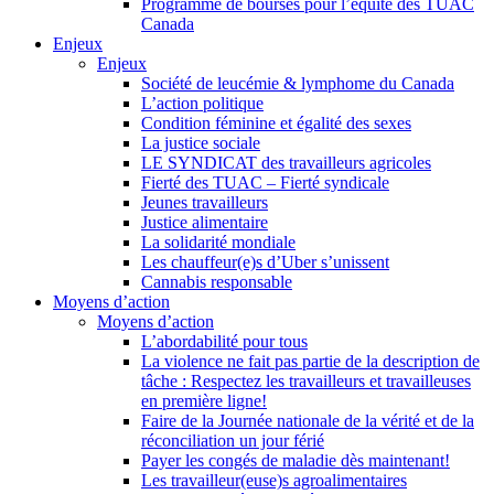
Programme de bourses pour l’équité des TUAC
Canada
Enjeux
Enjeux
Société de leucémie & lymphome du Canada
L’action politique
Condition féminine et égalité des sexes
La justice sociale
LE SYNDICAT des travailleurs agricoles
Fierté des TUAC – Fierté syndicale
Jeunes travailleurs
Justice alimentaire
La solidarité mondiale
Les chauffeur(e)s d’Uber s’unissent
Cannabis responsable
Moyens d’action
Moyens d’action
L’abordabilité pour tous
La violence ne fait pas partie de la description de
tâche : Respectez les travailleurs et travailleuses
en première ligne!
Faire de la Journée nationale de la vérité et de la
réconciliation un jour férié
Payer les congés de maladie dès maintenant!
Les travailleur(euse)s agroalimentaires