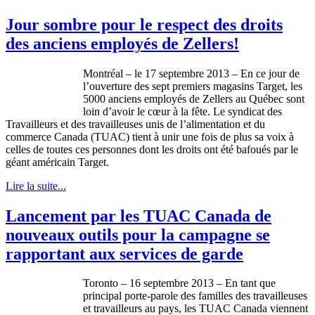
Jour sombre pour le respect des droits
des anciens employés de Zellers!
Montréal
– le 17
septembre
2013 – En
ce
jour de
l’ouverture
des
sept
premiers
magasins
Target, les
5000
anciens
employés
de
Zellers
au
Québec
sont
loin
d’avoir
le
cœur
à
la
fête
. Le
syndicat
des
Travailleurs
et des
travailleuses
unis
de
l’alimentation
et du
commerce Canada (
TUAC
)
tient
à
unir
une
fois
de plus
sa
voix
à
celles
de
toutes
ces
personnes
dont
les
droits
ont
été
bafoués
par le
géant
américain
Target.
Lire la suite...
Lancement par les TUAC Canada de
nouveaux outils pour la campagne se
rapportant aux services de garde
Toronto – 16
septembre
2013 – En
tant
que
principal
porte-parole
des
familles
des
travailleuses
et
travailleurs
au pays, les
TUAC
Canada
viennent