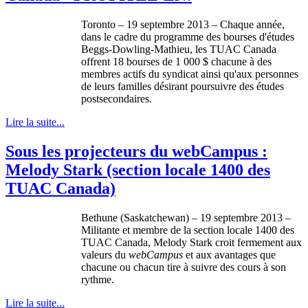
Toronto – 19
septembre
2013 –
Chaque
année
,
dans
le cadre du
programme
des
bourses
d'études
Beggs-Dowling-Mathieu
, les
TUAC
Canada
offrent
18
bourses
de 1 000 $
chacune
à
des
membres
actifs
du
syndicat
ainsi
qu'aux
personnes
de
leurs
familles
désirant
poursuivre
des
études
postsecondaires
.
Lire la suite...
Sous les projecteurs du webCampus :
Melody Stark (section locale 1400 des
TUAC Canada)
Bethune
(Saskatchewan) – 19
septembre
2013 –
Militante
et
membre
de la section locale 1400 des
TUAC
Canada, Melody Stark
croit
fermement
aux
valeurs
du
webCampus
et aux
avantages
que
chacune
ou
chacun
tire
à
suivre
des
cours
à
son
rythme
.
Lire la suite...