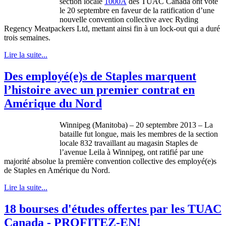
section locale
1000A
des
TUAC
Canada
ont
voté
le 20
septembre
en
faveur
de la ratification
d’une
nouvelle convention collective
avec
Ryding
Regency
Meatpackers
Ltd,
mettant
ainsi
fin
à
un lock-out qui a
duré
trois
semaines
.
Lire la suite...
Des employé(e)s de Staples marquent
l’histoire avec un premier contrat en
Amérique du Nord
Winnipeg (Manitoba) – 20
septembre
2013 – La
bataille
fut
longue
,
mais
les
membres
de la section
locale 832
travaillant
au
magasin
Staples de
l’avenue
Leila
à
Winnipeg,
ont
ratifié
par
une
majorité
absolue
la
première
convention collective des
employé
(e)s
de Staples en
Amérique
du
Nord
.
Lire la suite...
18 bourses d'études offertes par les TUAC
Canada - PROFITEZ-EN!