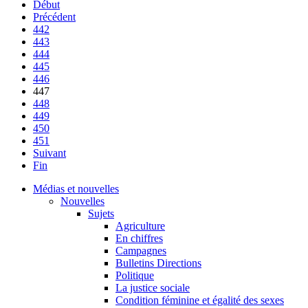
Début
Précédent
442
443
444
445
446
447
448
449
450
451
Suivant
Fin
Médias et nouvelles
Nouvelles
Sujets
Agriculture
En chiffres
Campagnes
Bulletins Directions
Politique
La justice sociale
Condition féminine et égalité des sexes