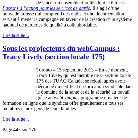
de lancer un ensemble
d’outils
dont
le
titre
est
Passons
à
l’action
pour les services de
garde
. Il
s’agit
d’une
nouvelle
trousse
qui
comprend
des
outils
et
une
documentation
servant
à
mener
la
campagne
en
faveur
de la
création
d’un
système
national de
garderies
de
qualité
à
coût
abordable
.
Lire la suite...
Sous les projecteurs du webCampus :
Tracy Lively (section locale 175)
Toronto – 15
septembre
2013 – En
ce
moment,
Tracy Lively, qui
est
membre
de la section locale
175 des
TUAC
Canada, se
réjouit
après
avoir
décroché
un
certificat
en formation
syndicale
dans
le
domaine
de la
santé
et de la
sécurité
au travail
grâce
au
webCampus
,
programme
novateur
de
formation en
ligne
que
le
syndicat
offre
gratuitement
à
tous
ses
membres
et aux
gens
de
leurs
familles
.
Lire la suite...
Page 447 sur 576