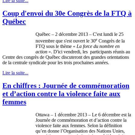
Lire la suite...
Coup d'envoi du 30e Congrès de la FTQ à
Québec
Québec
– 2
décembre
2013 –
C'est
lundi
le 25
e
novembre
que
s'est
ouvert
le
30
Congrès
de la
FTQ
sous
le
thème
«
La force du
nombre
en
action
».
D'ici
vendredi
, les participants
réunis
au
Centre des
congrès
de
Québec
discuteront
des
grandes
orientations
de la
centrale
syndicale
pour les
trois
prochaines
années
.
Lire la suite...
En chiffres : Journée de commémoration
et d’action contre la violence faite aux
femmes
Ottawa – 1
décembre
2013 – Le 6
décembre
est
la
Journée
de
commémoration
et
d’action
contre
la
violence
faite
aux femmes.
Selon
la
définition
qu’en
donne
l’Organisation
des Nations
Unies
,