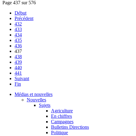
Page 437 sur 576
Début
Précédent
432
433
434
435
436
437
438
439
440
441
Suivant
Fin
Médias et nouvelles
Nouvelles
Sujets
Agriculture
En chiffres
Campagnes
Bulletins Directions
Politique