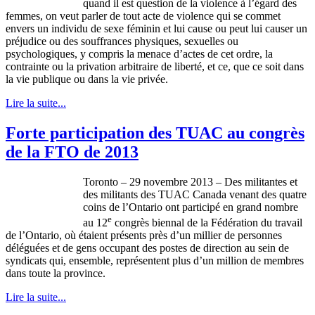
quand
il
est
question de la violence
à
l’égard
des
femmes, on
veut
parler
de tout
acte
de violence qui se
commet
envers
un
individu
de
sexe
féminin
et
lui
cause
ou
peut
lui
causer
un
préjudice
ou
des
souffrances
physiques,
sexuelles
ou
psychologiques
, y
compris
la menace
d’actes
de
cet
ordre
, la
contrainte
ou
la privation
arbitraire
de
liberté
, et
ce
,
que
ce
soit
dans
la vie
publique
ou
dans
la vie
privée
.
Lire la suite...
Forte participation des TUAC au congrès
de la FTO de 2013
Toronto – 29 novembre 2013 – Des militantes et
des militants des TUAC Canada venant des quatre
coins de l’Ontario ont participé en grand nombre
e
au 12
congrès biennal de la Fédération du travail
de l’Ontario, où étaient présents près d’un millier de personnes
déléguées et de gens occupant des postes de direction au sein de
syndicats qui, ensemble, représentent plus d’un million de membres
dans toute la province.
Lire la suite...