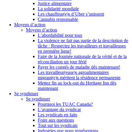
Justice alimentaire
La solidarité mondiale
Les chauffeur(e)s d’Uber s’unissent
Cannabis responsable
Moyens d’action
Moyens d’action
L’abordabilité pour tous
La violence ne fait pas partie de la description de
tâche : Respectez les travailleurs et travailleuses
en première ligne!
Faire de la Journée nationale de la vérité et de la
réconciliation un jour férié
Payer les congés de maladie dès maintenant!
Les travailleur(euse)s agroalimentaires
migrant(e)s méritent la résidence permanente
Mettez fin au lock-out du Heritage Inn dès
maintenant
Se syndiquer
Se syndiquer
Pourquoi les TUAC Canada?
L’avantage du syndicat
Les syndicats en faits
Foire aux questions
Tout sur les syndicats
Industries que nous représentons