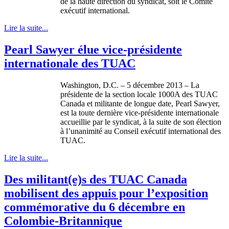
de la haute direction du
syndicat
,
soit
le
Comité
exécutif
international.
Lire la suite...
Pearl Sawyer élue vice-présidente
internationale des TUAC
Washington, D.C. – 5
décembre
2013 – La
présidente
de la section locale
1000A
des
TUAC
Canada et
militante
de
longue
date, Pearl Sawyer,
est
la
toute
dernière
vice-présidente
internationale
accueillie
par le
syndicat
,
à
la suite de son
élection
à
l’unanimité
au
Conseil
exécutif
international des
TUAC
.
Lire la suite...
Des militant(e)s des TUAC Canada
mobilisent des appuis pour l’exposition
commémorative du 6 décembre en
Colombie-Britannique