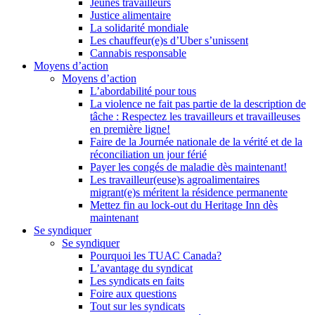
Jeunes travailleurs
Justice alimentaire
La solidarité mondiale
Les chauffeur(e)s d’Uber s’unissent
Cannabis responsable
Moyens d’action
Moyens d’action
L’abordabilité pour tous
La violence ne fait pas partie de la description de
tâche : Respectez les travailleurs et travailleuses
en première ligne!
Faire de la Journée nationale de la vérité et de la
réconciliation un jour férié
Payer les congés de maladie dès maintenant!
Les travailleur(euse)s agroalimentaires
migrant(e)s méritent la résidence permanente
Mettez fin au lock-out du Heritage Inn dès
maintenant
Se syndiquer
Se syndiquer
Pourquoi les TUAC Canada?
L’avantage du syndicat
Les syndicats en faits
Foire aux questions
Tout sur les syndicats