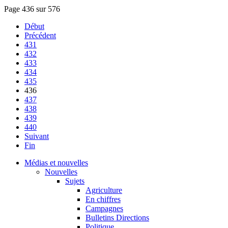
Page 436 sur 576
Début
Précédent
431
432
433
434
435
436
437
438
439
440
Suivant
Fin
Médias et nouvelles
Nouvelles
Sujets
Agriculture
En chiffres
Campagnes
Bulletins Directions
Politique