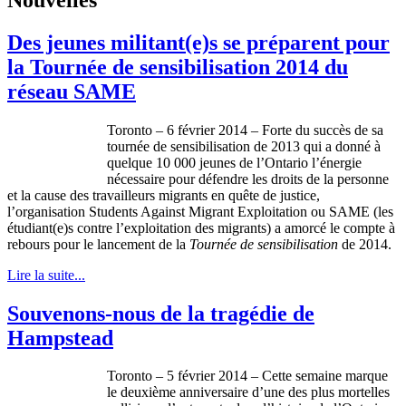
Des jeunes militant(e)s se préparent pour
la Tournée de sensibilisation 2014 du
réseau SAME
Toronto – 6
février
2014 – Forte du
succès
de
sa
tournée
de
sensibilisation
de 2013 qui a
donné
à
quelque
10 000
jeunes
de
l’Ontario
l’énergie
nécessaire
pour
défendre
les
droits
de la
personne
et la cause des
travailleurs
migrants en
quête
de justice,
l’organisation
Students Against Migrant Exploitation
ou
SAME (les
étudiant
(e)s
contre
l’exploitation
des migrants) a
amorcé
le
compte
à
rebours
pour le
lancement
de la
Tournée
de
sensibilisation
de 2014.
Lire la suite...
Souvenons-nous de la tragédie de
Hampstead
Toronto – 5
février
2014 –
Cette
semaine
marque
le
deuxième
anniversaire
d’une
des plus
mortelles