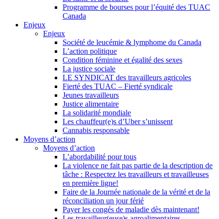
Programme de bourses pour l’équité des TUAC
Canada
Enjeux
Enjeux
Société de leucémie & lymphome du Canada
L’action politique
Condition féminine et égalité des sexes
La justice sociale
LE SYNDICAT des travailleurs agricoles
Fierté des TUAC – Fierté syndicale
Jeunes travailleurs
Justice alimentaire
La solidarité mondiale
Les chauffeur(e)s d’Uber s’unissent
Cannabis responsable
Moyens d’action
Moyens d’action
L’abordabilité pour tous
La violence ne fait pas partie de la description de
tâche : Respectez les travailleurs et travailleuses
en première ligne!
Faire de la Journée nationale de la vérité et de la
réconciliation un jour férié
Payer les congés de maladie dès maintenant!
Les travailleur(euse)s agroalimentaires