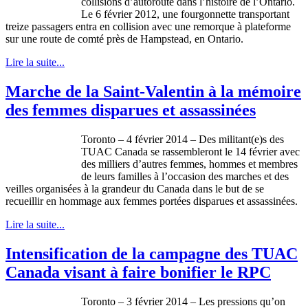
collisions
d’autoroute
dans
l’histoire
de
l’Ontario
.
Le 6
février
2012,
une
fourgonnette
transportant
treize
passagers
entra
en collision
avec
une
remorque
à
plateforme
sur
une
route de
comté
près
de
Hampstead
, en Ontario.
Lire la suite...
Marche de la Saint-Valentin à la mémoire
des femmes disparues et assassinées
Toronto – 4
février
2014 – Des militant(e)s des
TUAC
Canada se
rassembleront
le 14
février
avec
des
milliers
d’autres
femmes,
hommes
et
membres
de
leurs
familles
à
l’occasion
des marches et des
veilles
organisées
à
la grandeur du Canada
dans
le but de se
recueillir
en
hommage
aux femmes
portées
disparues
et
assassinées
.
Lire la suite...
Intensification de la campagne des TUAC
Canada visant à faire bonifier le RPC
Toronto – 3
février
2014 – Les
pressions
qu’on