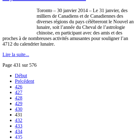
Toronto – 30
janvier
2014 – Le 31
janvier
, des
milliers
de
Canadiens
et de
Canadiennes
des
diverses
régions
du pays
célèbreront
le
Nouvel
an
lunaire
,
soit
l’année
du Cheval de
l’astrologie
chinoise
, en participant
avec
des
amis
et des
proches
à
de
nombreuses
activités
amusantes
pour
souligner
l’an
4712 du
calendrier
lunaire
.
Lire la suite...
Page 431 sur 576
Début
Précédent
426
427
428
429
430
431
432
433
434
435