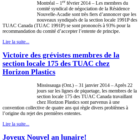
er
Montréal
–
1
février
2014 – Les
membres
du
comité
syndical
de
négociation
de la
Résidence
Nouvelle-Acadie
sont
très
fiers
d’annoncer
que
les
nouveaux
syndiqués
de la section locale
1991P
des
TUAC
Canada (
TUAC
1991P
) se
sont
prononcés
à
93% pour la
recommandation
du
comité
d’accepter
l’entente
de
principe
.
Lire la suite...
Victoire des grévistes membres de la
section locale 175 des TUAC chez
Horizon Plastics
Mississauga (Ont.) – 31
janvier
2014 –
Après
22
jours
sur
les
lignes
de
piquetage
, les
membres
de la
section locale 175 des
TUAC
Canada
travaillant
chez
Horizon Plastics
sont
parvenus
à
une
convention collective de
quatre
ans
qui
règle
divers
problèmes
à
l’origine
du
rejet
des
premières
ententes.
Lire la suite...
Joyeux Nouvel an lunaire!