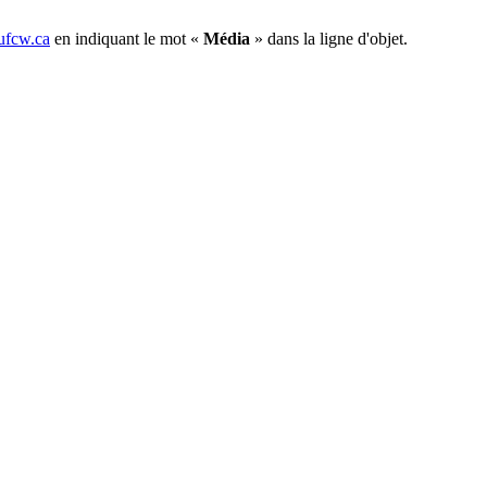
fcw.ca
en indiquant le mot «
Média
» dans la ligne d'objet.