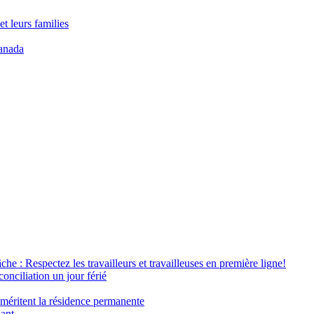
t leurs families
anada
âche : Respectez les travailleurs et travailleuses en première ligne!
conciliation un jour férié
 méritent la résidence permanente
nant