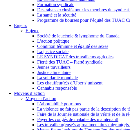
Formation syndicale
Des rabais exclusifs pour les membres du syndicat e
La santé et la sécurité
Programme de bourses pour l’équité des TUAC C
Enjeux
Enjeux
Société de leucémie & lymphome du Canada
L’action politique
Condition féminine et égalité des sexes
La justice sociale
LE SYNDICAT des travailleurs agricoles
Fierté des TUAC – Fierté syndicale
Jeunes travailleurs
Justice alimentaire
La solidarité mondiale
Les chauffeur(e)s d’Uber s’unissent
Cannabis responsable
Moyens d’action
Moyens d’action
L’abordabilité pour tous
La violence ne fait pas partie de la description de t
Faire de la Journée nationale de la vérité et de la ré
Payer les congés de maladie dès maintenant!
Les travailleur(euse)s agroalimentaires migrant(e)s
Mettez fin au lock-out du Heritage Inn dès mainte