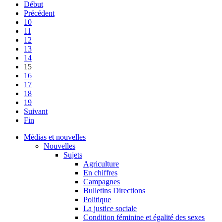
Début
Précédent
10
11
12
13
14
15
16
17
18
19
Suivant
Fin
Médias et nouvelles
Nouvelles
Sujets
Agriculture
En chiffres
Campagnes
Bulletins Directions
Politique
La justice sociale
Condition féminine et égalité des sexes