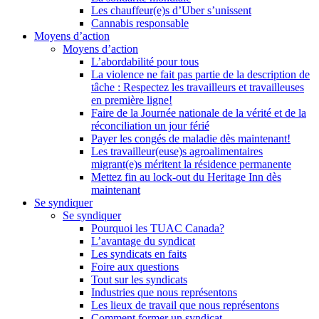
Les chauffeur(e)s d’Uber s’unissent
Cannabis responsable
Moyens d’action
Moyens d’action
L’abordabilité pour tous
La violence ne fait pas partie de la description de
tâche : Respectez les travailleurs et travailleuses
en première ligne!
Faire de la Journée nationale de la vérité et de la
réconciliation un jour férié
Payer les congés de maladie dès maintenant!
Les travailleur(euse)s agroalimentaires
migrant(e)s méritent la résidence permanente
Mettez fin au lock-out du Heritage Inn dès
maintenant
Se syndiquer
Se syndiquer
Pourquoi les TUAC Canada?
L’avantage du syndicat
Les syndicats en faits
Foire aux questions
Tout sur les syndicats
Industries que nous représentons
Les lieux de travail que nous représentons
Comment former un syndicat