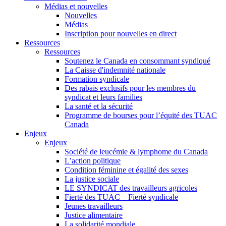
Médias et nouvelles
Nouvelles
Médias
Inscription pour nouvelles en direct
Ressources
Ressources
Soutenez le Canada en consommant syndiqué
La Caisse d'indemnité nationale
Formation syndicale
Des rabais exclusifs pour les membres du
syndicat et leurs families
La santé et la sécurité
Programme de bourses pour l’équité des TUAC
Canada
Enjeux
Enjeux
Société de leucémie & lymphome du Canada
L’action politique
Condition féminine et égalité des sexes
La justice sociale
LE SYNDICAT des travailleurs agricoles
Fierté des TUAC – Fierté syndicale
Jeunes travailleurs
Justice alimentaire
La solidarité mondiale