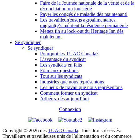
Faire de la Journée nationale de la vérité et de la
réconciliation un jour férié
Payer les congés de maladie dès maintenant!
Les travailleur(euse)s agroalimentaires
migrant(e)s méritent la résidence permanente
Mettez fin au lock-out du Heritage Inn dès
maintenant
Se syndiquer
Se syndiquer
Pourquoi les TUAC Canada?
L’avantage du syndicat
Les syndicats en faits
Foire aux questions
Tout sur les syndicats
Industries que nous représentons
Les lieux de travail que nous représentons
Comment former un syndicat
Adhérez dès aujourd’hui
Connexion
Copyright © 2026 des
TUAC Canada
. Tous droits réservés.
Travailleurs et travailleuses unis de l’alimentation et du commerce