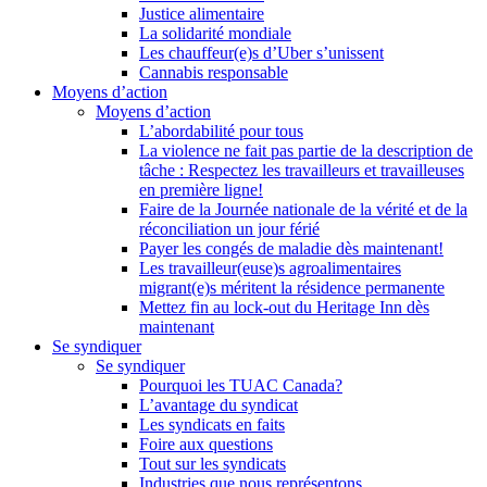
Justice alimentaire
La solidarité mondiale
Les chauffeur(e)s d’Uber s’unissent
Cannabis responsable
Moyens d’action
Moyens d’action
L’abordabilité pour tous
La violence ne fait pas partie de la description de
tâche : Respectez les travailleurs et travailleuses
en première ligne!
Faire de la Journée nationale de la vérité et de la
réconciliation un jour férié
Payer les congés de maladie dès maintenant!
Les travailleur(euse)s agroalimentaires
migrant(e)s méritent la résidence permanente
Mettez fin au lock-out du Heritage Inn dès
maintenant
Se syndiquer
Se syndiquer
Pourquoi les TUAC Canada?
L’avantage du syndicat
Les syndicats en faits
Foire aux questions
Tout sur les syndicats
Industries que nous représentons