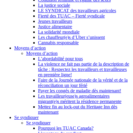
La justice sociale
LE SYNDICAT des travailleurs agricoles
Fierté des TUAC – Fierté syndicale
Jeunes travailleurs
Justice alimentaire
La solidarité mondiale
Les chauffeur(e)s d’Uber s’unissent
Cannabis responsable
Moyens d’action
Moyens d’action
L’abordabilité pour tous
La violence ne fait pas partie de la description de
tâche : Respectez les travailleurs et travailleuses
en première ligne!
Faire de la Journée nationale de la vérité et de la
réconciliation un jour férié
Payer les congés de maladie dès maintenant!
Les travailleur(euse)s agroalimentaires
migrant(e)s méritent la résidence permanente
Mettez fin au lock-out du Heritage Inn dès
maintenant
Se syndiquer
Se syndiquer
Pourquoi les TUAC Canada?