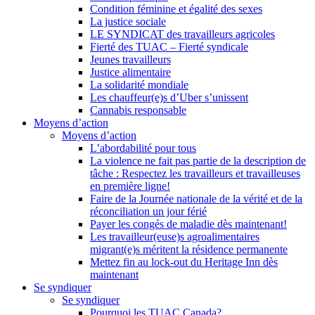
Condition féminine et égalité des sexes
La justice sociale
LE SYNDICAT des travailleurs agricoles
Fierté des TUAC – Fierté syndicale
Jeunes travailleurs
Justice alimentaire
La solidarité mondiale
Les chauffeur(e)s d’Uber s’unissent
Cannabis responsable
Moyens d’action
Moyens d’action
L’abordabilité pour tous
La violence ne fait pas partie de la description de
tâche : Respectez les travailleurs et travailleuses
en première ligne!
Faire de la Journée nationale de la vérité et de la
réconciliation un jour férié
Payer les congés de maladie dès maintenant!
Les travailleur(euse)s agroalimentaires
migrant(e)s méritent la résidence permanente
Mettez fin au lock-out du Heritage Inn dès
maintenant
Se syndiquer
Se syndiquer
Pourquoi les TUAC Canada?