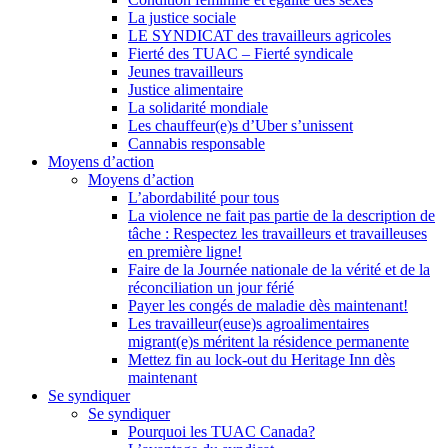
La justice sociale
LE SYNDICAT des travailleurs agricoles
Fierté des TUAC – Fierté syndicale
Jeunes travailleurs
Justice alimentaire
La solidarité mondiale
Les chauffeur(e)s d’Uber s’unissent
Cannabis responsable
Moyens d’action
Moyens d’action
L’abordabilité pour tous
La violence ne fait pas partie de la description de
tâche : Respectez les travailleurs et travailleuses
en première ligne!
Faire de la Journée nationale de la vérité et de la
réconciliation un jour férié
Payer les congés de maladie dès maintenant!
Les travailleur(euse)s agroalimentaires
migrant(e)s méritent la résidence permanente
Mettez fin au lock-out du Heritage Inn dès
maintenant
Se syndiquer
Se syndiquer
Pourquoi les TUAC Canada?