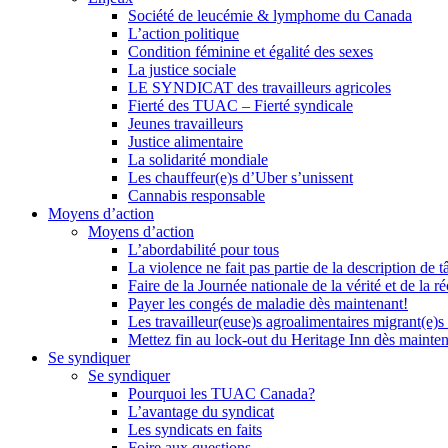
Société de leucémie & lymphome du Canada
L’action politique
Condition féminine et égalité des sexes
La justice sociale
LE SYNDICAT des travailleurs agricoles
Fierté des TUAC – Fierté syndicale
Jeunes travailleurs
Justice alimentaire
La solidarité mondiale
Les chauffeur(e)s d’Uber s’unissent
Cannabis responsable
Moyens d’action
Moyens d’action
L’abordabilité pour tous
La violence ne fait pas partie de la description de t
Faire de la Journée nationale de la vérité et de la ré
Payer les congés de maladie dès maintenant!
Les travailleur(euse)s agroalimentaires migrant(e)s
Mettez fin au lock-out du Heritage Inn dès mainte
Se syndiquer
Se syndiquer
Pourquoi les TUAC Canada?
L’avantage du syndicat
Les syndicats en faits
Foire aux questions