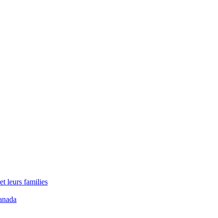
t leurs families
anada