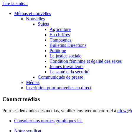
Lire la suite...
Médias et nouvelles
Nouvelles
Sujets
Agriculture
En chiffres
Campagnes
Bulletins Directions
Politique
La justice sociale
Condition féminine et égalité des sexes
Jeunes travailleurs
La santé et la sécurité
Communiqués de presse
Médias
Inscription pour nouvelles en direct
Contact médias
Pour les demandes des médias, veuillez envoyer un courriel à
ufcw@u
Consulter nos normes graphiques ici.
Notre syndicat