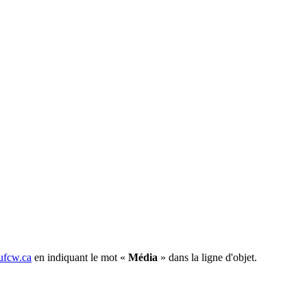
fcw.ca
en indiquant le mot «
Média
» dans la ligne d'objet.