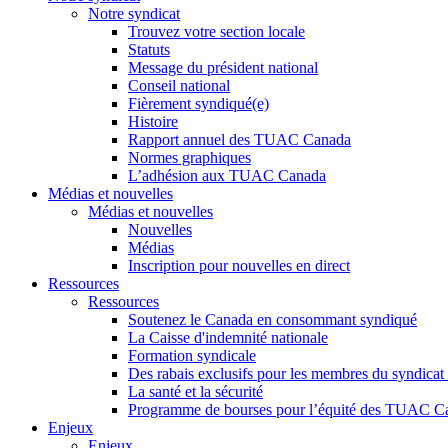
Notre syndicat
Trouvez votre section locale
Statuts
Message du président national
Conseil national
Fièrement syndiqué(e)
Histoire
Rapport annuel des TUAC Canada
Normes graphiques
L’adhésion aux TUAC Canada
Médias et nouvelles
Médias et nouvelles
Nouvelles
Médias
Inscription pour nouvelles en direct
Ressources
Ressources
Soutenez le Canada en consommant syndiqué
La Caisse d'indemnité nationale
Formation syndicale
Des rabais exclusifs pour les membres du syndicat e
La santé et la sécurité
Programme de bourses pour l’équité des TUAC C
Enjeux
Enjeux