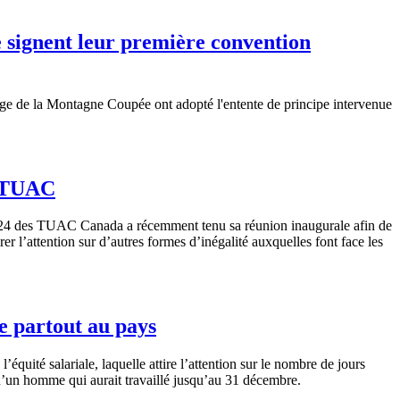
 signent leur première convention
erge de la Montagne Coupée ont adopté l'entente de principe intervenue
s TUAC
 12R24 des TUAC Canada a récemment tenu sa réunion inaugurale afin de
rer l’attention sur d’autres formes d’inégalité auxquelles font face les
le partout au pays
quité salariale, laquelle attire l’attention sur le nombre de jours
u’un homme qui aurait travaillé jusqu’au 31 décembre.