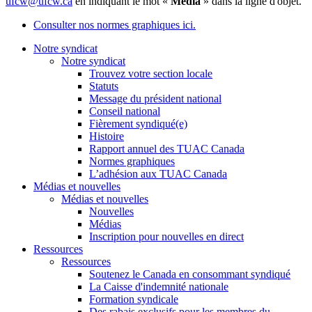
ufcw@ufcw.ca
en indiquant le mot «
Média
» dans la ligne d'objet.
Consulter nos normes graphiques ici.
Notre syndicat
Notre syndicat
Trouvez votre section locale
Statuts
Message du président national
Conseil national
Fièrement syndiqué(e)
Histoire
Rapport annuel des TUAC Canada
Normes graphiques
L’adhésion aux TUAC Canada
Médias et nouvelles
Médias et nouvelles
Nouvelles
Médias
Inscription pour nouvelles en direct
Ressources
Ressources
Soutenez le Canada en consommant syndiqué
La Caisse d'indemnité nationale
Formation syndicale
Des rabais exclusifs pour les membres du