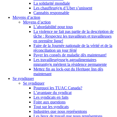
La solidarité mondiale
Les chauffeur(e)s d’Uber s’unissent
Cannabis responsable
Moyens d’action
Moyens d’action
L’abordabilité pour tous
La violence ne fait pas partie de la description de
tâche : Respectez les travailleurs et travailleuses
en première ligne!
Faire de la Journée nationale de la vérité et de la
réconciliation un jour férié
Payer les congés de maladie dès maintenant!
Les travailleur(euse)s agroalimentaires
migrant(e)s méritent la résidence permanente
Mettez fin au lock-out du Heritage Inn dès
maintenant
Se syndiquer
Se syndiquer
Pourquoi les TUAC Canada?
L’avantage du syndicat
Les syndicats en faits
Foire aux questions
Tout sur les syndicats
Industries que nous représentons
Les lieux de travail que nous représentons