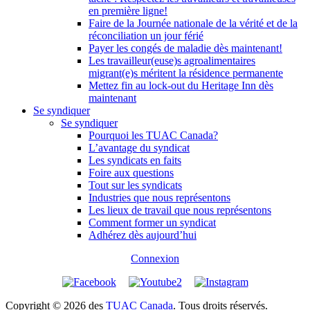
en première ligne!
Faire de la Journée nationale de la vérité et de la
réconciliation un jour férié
Payer les congés de maladie dès maintenant!
Les travailleur(euse)s agroalimentaires
migrant(e)s méritent la résidence permanente
Mettez fin au lock-out du Heritage Inn dès
maintenant
Se syndiquer
Se syndiquer
Pourquoi les TUAC Canada?
L’avantage du syndicat
Les syndicats en faits
Foire aux questions
Tout sur les syndicats
Industries que nous représentons
Les lieux de travail que nous représentons
Comment former un syndicat
Adhérez dès aujourd’hui
Connexion
Copyright © 2026 des
TUAC Canada
. Tous droits réservés.