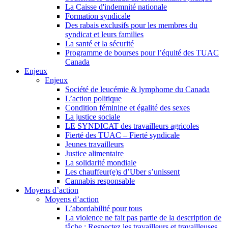
La Caisse d'indemnité nationale
Formation syndicale
Des rabais exclusifs pour les membres du
syndicat et leurs families
La santé et la sécurité
Programme de bourses pour l’équité des TUAC
Canada
Enjeux
Enjeux
Société de leucémie & lymphome du Canada
L’action politique
Condition féminine et égalité des sexes
La justice sociale
LE SYNDICAT des travailleurs agricoles
Fierté des TUAC – Fierté syndicale
Jeunes travailleurs
Justice alimentaire
La solidarité mondiale
Les chauffeur(e)s d’Uber s’unissent
Cannabis responsable
Moyens d’action
Moyens d’action
L’abordabilité pour tous
La violence ne fait pas partie de la description de
tâche : Respectez les travailleurs et travailleuses